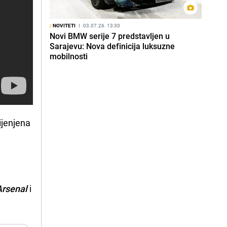
/
NOVITETI
I
03.07.26. 13:30
Novi BMW serije 7 predstavljen u
Sarajevu: Nova definicija luksuzne
mobilnosti
ijenjena
Arsenal
i