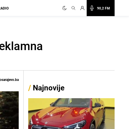
RADIO
90,2 FM
 reklamna
osarajevo.ba
/
Najnovije