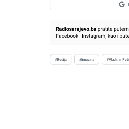
Radiosarajevo.ba
pratite putem 
Facebook
|
Instagram
, kao i p
#Rusija
#limuzina
#Vladimir Put