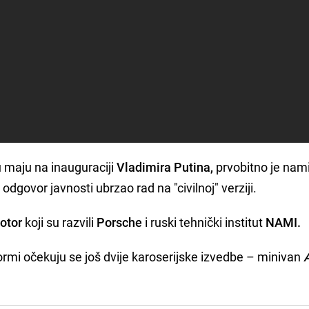
n u maju na inauguraciji
Vladimira Putina,
prvobitno je nam
van odgovor javnosti ubrzao rad na "civilnoj" verziji.
motor
koji su razvili
Porsche
i ruski tehnički institut
NAMI.
formi očekuju se još dvije karoserijske izvedbe – minivan