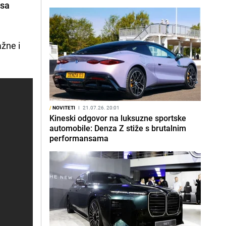
 sa
ažne i
/
NOVITETI
I
21.07.26. 20:01
Kineski odgovor na luksuzne sportske
automobile: Denza Z stiže s brutalnim
performansama