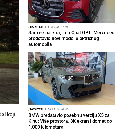
/
NOVITETI
I
31.07.26. 14:09
Sam se parkira, ima Chat GPT: Mercedes
predstavio novi model električnog
automobila
/
NOVITETI
I
28.07.26. 08:45
el koji
BMW predstavio posebnu verziju X5 za
Kinu: Više prostora, 8K ekran i domet do
1.000 kilometara