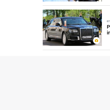
07
P
i