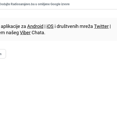
Dodajte Radiosarajevo.ba u omiljene Google izvore
aplikacije za
Android
|
iOS
i društvenih mreža
Twitter
|
utem našeg
Viber
Chata.
in