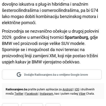
dovoljno iskustva s plug-in hibridima i snažnim
šesterocilindrašima i osmerocilindrašima, pa bi G74
lako mogao dobiti kombinaciju benzinskog motora i
električne pomoći.
Proizvodnja se nezvanično očekuje u drugoj polovini
2029. godine u američkoj tvornici
Spartanburg,
gdje
BMW već proizvodi svoje velike SUV modele.
Spominje se i mogućnost da novi terenac na
proizvodnoj liniji zamijeni XM, koji nije postao tržišni
uspjeh kakav je BMW vjerojatno očekivao.
Dodajte Radiosarajevo.ba u omiljene Google izvore
Radiosarajevo.ba
pratite putem aplikacije za
Android
|
iOS
i društvenih
mreža
Twitter
|
Facebook
|
Instagram
, kao i putem našeg
Viber
Chata.