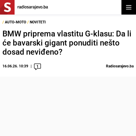
Otvor
/
AUTO-MOTO
/
NOVITETI
BMW priprema vlastitu G-klasu: Da li
će bavarski gigant ponuditi nešto
dosad neviđeno?
16.06.26. 10:39
Radiosarajevo.ba
1