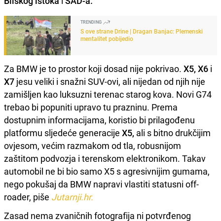
Bliskog istoka
i
SAD-a.
TRENDING
S ove strane Drine | Dragan Banjac: Plemenski
mentalitet pobijedio
Za BMW je to prostor koji dosad nije pokrivao.
X5, X6
i
X7
jesu veliki i snažni SUV-ovi, ali nijedan od njih nije
zamišljen kao luksuzni terenac starog kova. Novi G74
trebao bi popuniti upravo tu prazninu. Prema
dostupnim informacijama, koristio bi prilagođenu
platformu sljedeće generacije
X5,
ali s bitno drukčijim
ovjesom, većim razmakom od tla, robusnijom
zaštitom podvozja i terenskom elektronikom. Takav
automobil ne bi bio samo X5 s agresivnijim gumama,
nego pokušaj da BMW napravi vlastiti statusni off-
roader, piše
Jutarnji.hr.
Zasad nema zvaničnih fotografija ni potvrđenog