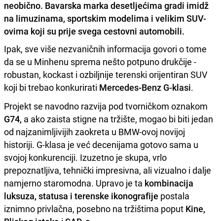
neobično. Bavarska marka desetljećima gradi imidž
na limuzinama, sportskim modelima i velikim SUV-
ovima koji su prije svega cestovni automobili.
Ipak, sve više nezvaničnih informacija govori o tome
da se u Minhenu sprema nešto potpuno drukčije -
robustan, kockast i ozbiljnije terenski orijentiran SUV
koji bi trebao konkurirati
Mercedes-Benz G-klasi
.
Projekt se navodno razvija pod tvorničkom oznakom
G74,
a ako zaista stigne na tržište, mogao bi biti jedan
od najzanimljivijih zaokreta u BMW-ovoj novijoj
historiji. G-klasa je već decenijama gotovo sama u
svojoj konkurenciji. Izuzetno je skupa, vrlo
prepoznatljiva, tehnički impresivna, ali vizualno i dalje
namjerno staromodna. Upravo je ta
kombinacija
luksuza, statusa i terenske ikonografije
postala
iznimno privlačna, posebno na tržištima poput
Kine,