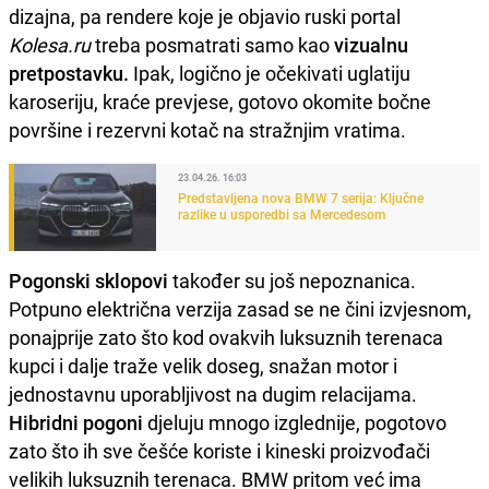
dizajna, pa rendere koje je objavio ruski portal
Kolesa.ru
treba posmatrati samo kao
vizualnu
pretpostavku.
Ipak, logično je očekivati uglatiju
karoseriju, kraće prevjese, gotovo okomite bočne
površine i rezervni kotač na stražnjim vratima.
23.04.26. 16:03
Predstavljena nova BMW 7 serija: Ključne
razlike u usporedbi sa Mercedesom
Pogonski sklopovi
također su još nepoznanica.
Potpuno električna verzija zasad se ne čini izvjesnom,
ponajprije zato što kod ovakvih luksuznih terenaca
kupci i dalje traže velik doseg, snažan motor i
jednostavnu uporabljivost na dugim relacijama.
Hibridni pogoni
djeluju mnogo izglednije, pogotovo
zato što ih sve češće koriste i kineski proizvođači
velikih luksuznih terenaca. BMW pritom već ima