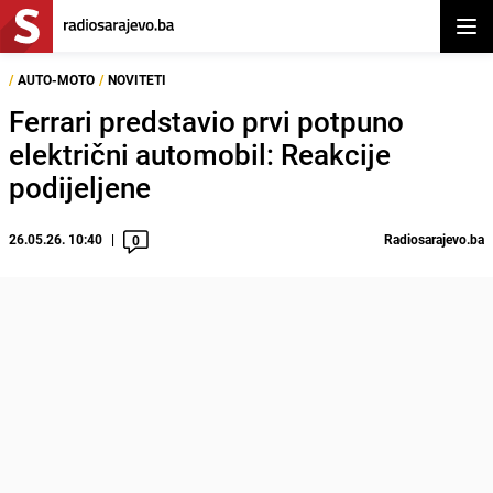
Otvor
/
AUTO-MOTO
/
NOVITETI
Ferrari predstavio prvi potpuno
električni automobil: Reakcije
podijeljene
26.05.26. 10:40
Radiosarajevo.ba
0