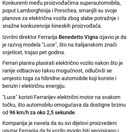
Konkurenti među proizvođačima superautomobila,
poput Lamborghinija i Porschea, smanjili su svoje
planove za električna vozila zbog slabe potražnje i
snažne konkurencije kineskih proizvođača.
Izvršni direktor Ferrarija
Benedetto Vigna
izjavio je da
je razvoj modela "Luce", što na italijanskom znači
svjetlost, trajao pet godina.
Ferrari planira plasirati električno vozilo nakon što je
ranije odbacivao takvu mogućnost, odlučivši se
umjesto toga za hibridne automobile koji koriste i
benzin i električnu energiju.
"Luce" koristi Ferrarijev električni motor na svakom
točku, što automobilu omogućava da dostigne brzinu
od
96 km/h za oko 2,5 sekunde
.
Kompanija je navela da su svi dijelovi proizvedeni
unutar Ferrarija da bi vozilo moglo biti servisirano i