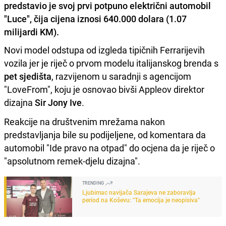
predstavio je svoj prvi potpuno električni automobil
"Luce", čija cijena iznosi 640.000 dolara (1.07
milijardi KM).
Novi model odstupa od izgleda tipičnih Ferrarijevih
vozila jer je riječ o prvom modelu italijanskog brenda s
pet sjedišta
, razvijenom u saradnji s agencijom
"LoveFrom", koju je osnovao bivši Appleov direktor
dizajna
Sir Jony Ive
.
Reakcije na društvenim mrežama nakon
predstavljanja bile su podijeljene, od komentara da
automobil "Ide pravo na otpad" do ocjena da je riječ o
"apsolutnom remek-djelu dizajna".
TRENDING
Ljubimac navijača Sarajeva ne zaboravlja
period na Koševu: "Ta emocija je neopisiva"