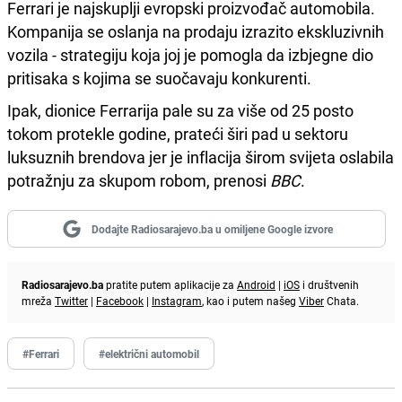
Ferrari je najskuplji evropski proizvođač automobila.
Kompanija se oslanja na prodaju izrazito ekskluzivnih
vozila - strategiju koja joj je pomogla da izbjegne dio
pritisaka s kojima se suočavaju konkurenti.
Ipak, dionice Ferrarija pale su za više od 25 posto
tokom protekle godine, prateći širi pad u sektoru
luksuznih brendova jer je inflacija širom svijeta oslabila
potražnju za skupom robom, prenosi
BBC
.
Dodajte Radiosarajevo.ba u omiljene Google izvore
Radiosarajevo.ba
pratite putem aplikacije za
Android
|
iOS
i društvenih
mreža
Twitter
|
Facebook
|
Instagram
, kao i putem našeg
Viber
Chata.
#Ferrari
#električni automobil