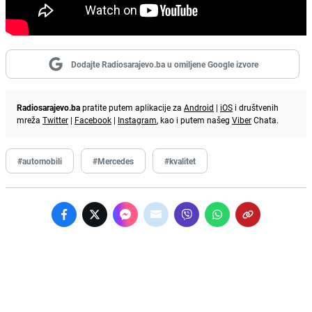
Dodajte Radiosarajevo.ba u omiljene Google izvore
Radiosarajevo.ba
pratite putem aplikacije za
Android
|
iOS
i društvenih
mreža
Twitter
|
Facebook
|
Instagram
, kao i putem našeg
Viber
Chata.
#automobili
#Mercedes
#kvalitet