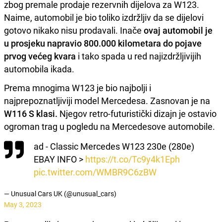
zbog premale prodaje rezervnih dijelova za W123.
Naime, automobil je bio toliko izdržljiv da se dijelovi
gotovo nikako nisu prodavali. Inače
ovaj automobil je
u prosjeku napravio 800.000 kilometara do pojave
prvog većeg kvara
i tako spada u red najizdržljivijih
automobila ikada.
Prema mnogima W123 je bio najbolji i
najprepoznatljiviji model Mercedesa. Zasnovan je na
W116
S klasi.
Njegov retro-futuristički dizajn je ostavio
ogroman trag u pogledu na Mercedesove automobile.
ad - Classic Mercedes W123 230e (280e)
EBAY INFO >
https://t.co/Tc9y4k1Eph
pic.twitter.com/WMBR9C6zBW
— Unusual Cars UK (@unusual_cars)
May 3, 2023