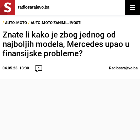
Otvor
/
AUTO-MOTO
/
AUTO-MOTO ZANIMLJIVOSTI
Znate li kako je zbog jednog od
najboljih modela, Mercedes upao u
finansijske probleme?
04.05.23. 13:30
Radiosarajevo.ba
4