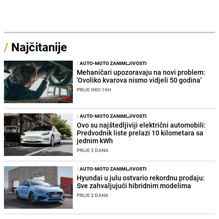
/
Najčitanije
/
AUTO-MOTO ZANIMLJIVOSTI
Mehaničari upozoravaju na novi problem:
'Ovoliko kvarova nismo vidjeli 50 godina'
PRIJE OKO 16H
/
AUTO-MOTO ZANIMLJIVOSTI
Ovo su najštedljiviji električni automobili:
Predvodnik liste prelazi 10 kilometara sa
jednim kWh
PRIJE 2 DANA
/
AUTO-MOTO ZANIMLJIVOSTI
Hyundai u julu ostvario rekordnu prodaju:
Sve zahvaljujući hibridnim modelima
PRIJE 2 DANA