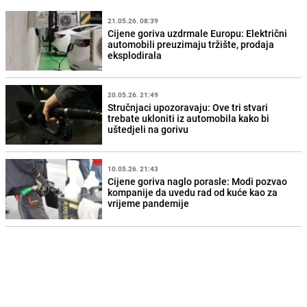
21.05.26. 08:39
Cijene goriva uzdrmale Europu: Električni
automobili preuzimaju tržište, prodaja
eksplodirala
20.05.26. 21:49
Stručnjaci upozoravaju: Ove tri stvari
trebate ukloniti iz automobila kako bi
uštedjeli na gorivu
10.05.26. 21:43
Cijene goriva naglo porasle: Modi pozvao
kompanije da uvedu rad od kuće kao za
vrijeme pandemije