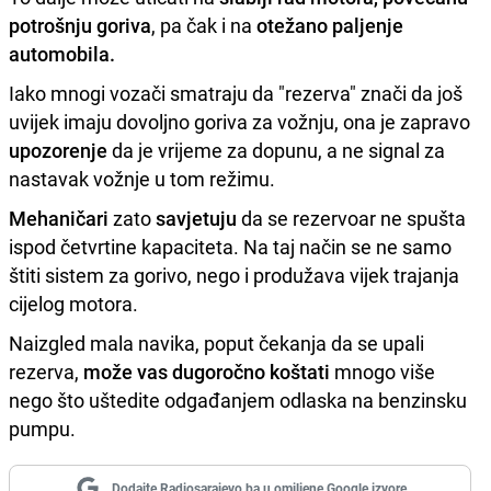
potrošnju goriva
, pa čak i na
otežano paljenje
automobila.
Iako mnogi vozači smatraju da "rezerva" znači da još
uvijek imaju dovoljno goriva za vožnju, ona je zapravo
upozorenje
da je vrijeme za dopunu, a ne signal za
nastavak vožnje u tom režimu.
Mehaničari
zato
savjetuju
da se rezervoar ne spušta
ispod četvrtine kapaciteta. Na taj način se ne samo
štiti sistem za gorivo, nego i produžava vijek trajanja
cijelog motora.
Naizgled mala navika, poput čekanja da se upali
rezerva,
može vas dugoročno koštati
mnogo više
nego što uštedite odgađanjem odlaska na benzinsku
pumpu.
Dodajte Radiosarajevo.ba u omiljene Google izvore