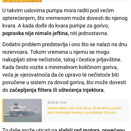
U takvim uslovima pumpa mora raditi pod većim
opterećenjem, što vremenom može dovesti do njenog
kvara. A kada dođe do kvara pumpe za gorivo,
popravka nije nimalo jeftina,
niti jednostavna.
Dodatni problem predstavlja i ono što se nalazi na dnu
rezervoara. Tokom vremena u njemu se mogu
nakupljati sitne nečistoće, talog i čestice prljavštine.
Kada često vozite s minimalnom količinom goriva,
veća je vjerovatnoća da će upravo te nečistoće biti
povučene u sistem za dovod goriva, što može dovesti
do
začepljenja filtera ili oštećenja injektora.
23.05.26. 14:10
Dobre vijesti: Iran tvrdi da je 25 brodova prošlo
kroz Hormuški moreuz u posljednja 24 sata
To dalje može uticati na
slabiji rad motora, povećanu