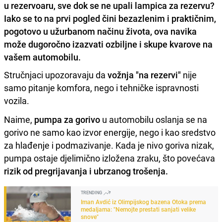
u rezervoaru, sve dok se ne upali lampica za rezervu?
Iako se to na prvi pogled čini bezazlenim i praktičnim,
pogotovo u užurbanom načinu života, ova navika
može dugoročno izazvati ozbiljne i skupe kvarove na
vašem automobilu.
Stručnjaci upozoravaju da
vožnja "na rezervi"
nije
samo pitanje komfora, nego i tehničke ispravnosti
vozila.
Naime,
pumpa za gorivo
u automobilu oslanja se na
gorivo ne samo kao izvor energije, nego i kao sredstvo
za hlađenje i podmazivanje. Kada je nivo goriva nizak,
pumpa ostaje djelimično izložena zraku, što povećava
rizik od pregrijavanja i ubrzanog trošenja.
TRENDING
Iman Avdić iz Olimpijskog bazena Otoka prema
medaljama: "Nemojte prestati sanjati velike
snove"