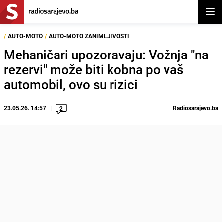
Otvor
/
AUTO-MOTO
/
AUTO-MOTO ZANIMLJIVOSTI
Mehaničari upozoravaju: Vožnja "na
rezervi" može biti kobna po vaš
automobil, ovo su rizici
23.05.26. 14:57
Radiosarajevo.ba
2