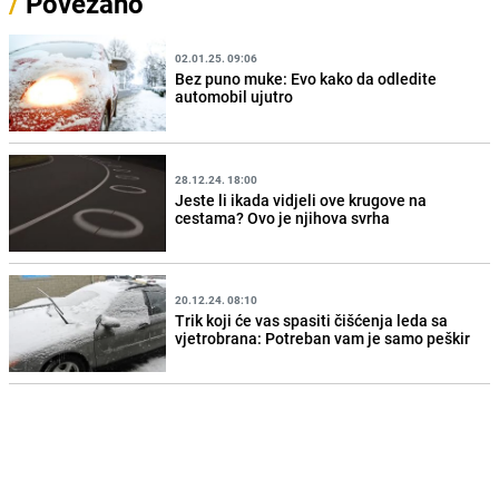
/
Povezano
02.01.25. 09:06
Bez puno muke: Evo kako da odledite
automobil ujutro
28.12.24. 18:00
Jeste li ikada vidjeli ove krugove na
cestama? Ovo je njihova svrha
20.12.24. 08:10
Trik koji će vas spasiti čišćenja leda sa
vjetrobrana: Potreban vam je samo peškir