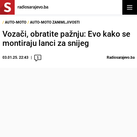
Otvor
/
AUTO-MOTO
/
AUTO-MOTO ZANIMLJIVOSTI
Vozači, obratite pažnju: Evo kako se
montiraju lanci za snijeg
03.01.25. 22:43
Radiosarajevo.ba
1