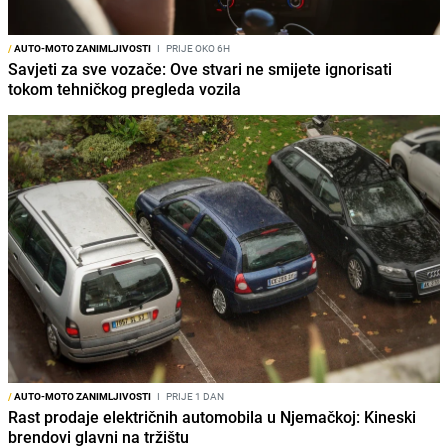
/
AUTO-MOTO ZANIMLJIVOSTI
I
PRIJE OKO 6H
Savjeti za sve vozače: Ove stvari ne smijete ignorisati
tokom tehničkog pregleda vozila
/
AUTO-MOTO ZANIMLJIVOSTI
I
PRIJE 1 DAN
Rast prodaje električnih automobila u Njemačkoj: Kineski
brendovi glavni na tržištu