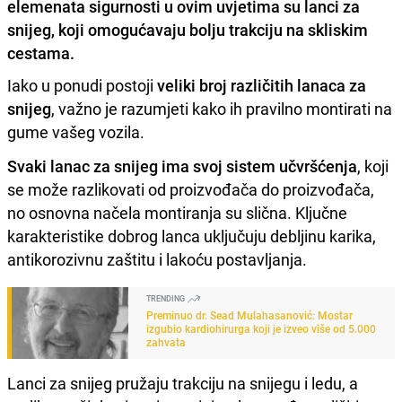
elemenata sigurnosti u ovim uvjetima su lanci za
snijeg, koji omogućavaju bolju trakciju na skliskim
cestama.
Iako u ponudi postoji
veliki broj različitih lanaca za
snijeg
, važno je razumjeti kako ih pravilno montirati na
gume vašeg vozila.
Svaki lanac za snijeg ima svoj sistem učvršćenja
, koji
se može razlikovati od proizvođača do proizvođača,
no osnovna načela montiranja su slična. Ključne
karakteristike dobrog lanca uključuju debljinu karika,
antikorozivnu zaštitu i lakoću postavljanja.
TRENDING
Preminuo dr. Sead Mulahasanović: Mostar
izgubio kardiohirurga koji je izveo više od 5.000
zahvata
Lanci za snijeg pružaju trakciju na snijegu i ledu, a