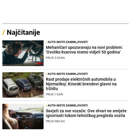
/
Najčitanije
/
AUTO-MOTO ZANIMLJIVOSTI
Mehaničari upozoravaju na novi problem:
'Ovoliko kvarova nismo vidjeli 50 godina'
PRIJE 2 DANA
/
AUTO-MOTO ZANIMLJIVOSTI
Rast prodaje električnih automobila u
Njemačkoj: Kineski brendovi glavni na
tržištu
PRIJE 1 DAN
/
AUTO-MOTO ZANIMLJIVOSTI
Savjeti za sve vozače: Ove stvari ne smijete
ignorisati tokom tehničkog pregleda vozila
PRIJE OKO 6H