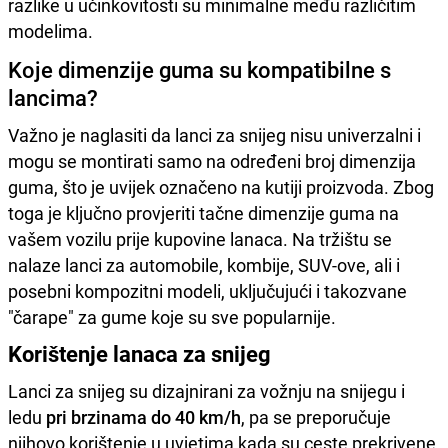
razlike u učinkovitosti su minimalne među različitim
modelima.
Koje dimenzije guma su kompatibilne s
lancima?
Važno je naglasiti da lanci za snijeg nisu univerzalni i
mogu se montirati samo na određeni broj dimenzija
guma, što je uvijek označeno na kutiji proizvoda. Zbog
toga je ključno provjeriti tačne dimenzije guma na
vašem vozilu prije kupovine lanaca. Na tržištu se
nalaze lanci za automobile, kombije, SUV-ove, ali i
posebni kompozitni modeli, uključujući i takozvane
"čarape" za gume koje su sve popularnije.
Korištenje lanaca za snijeg
Lanci za snijeg su dizajnirani za vožnju na snijegu i
ledu
pri brzinama do 40 km/h
, pa se preporučuje
njihovo korištenje u uvjetima kada su ceste prekrivene