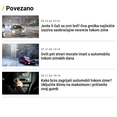
/
Povezano
05.12.24. 07:41
Jeste li čuli za crni led? Ova greška najčešće
izaziva saobraćajne nesreće tokom zime
27.11.24. 13:15
Ovih pet stvari morate imati u automobilu
tokom zimskih dana
23.11.24. 19:14
Kako brzo zagrijati automobil tokom zime?
Uključite klimu na maksimum i pritisnite
ovaj gumb