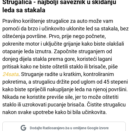
Strugalica - najbolji saveznik u skidanju
leda sa stakala
Pravilno korištenje strugalice za auto može vam
pomoći da brzo i učinkovito uklonite led sa stakala, bez
oštećenja površine. Prvo, prije nego počnete,
pokrenite motor i uključite grijanje kako biste olakšali
otapanje leda iznutra. Započnite struganjem od
donjeg dijela stakla prema gore, koristeći lagani
pritisak kako ne biste oštetili staklo ili brisače, piše
24sata
. Struganje radite u kratkim, kontroliranim
pokretima, a strugalicu držite pod uglom od 45 stepeni
kako biste spriječili nakupljanje leda na njenoj površini.
Nikada ne koristite previše sile, jer to može oštetiti
staklo ili uzrokovati pucanje brisača. Čistite strugalicu
nakon svake upotrebe kako bi bila učinkovita.
Dodajte Radiosarajevo.ba u omiljene Google izvore