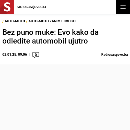
Otvor
/
AUTO-MOTO
/
AUTO-MOTO ZANIMLJIVOSTI
Bez puno muke: Evo kako da
odledite automobil ujutro
02.01.25. 09:06
Radiosarajevo.ba
0