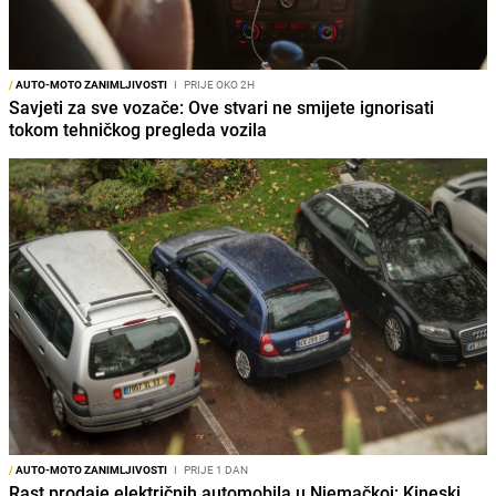
/
AUTO-MOTO ZANIMLJIVOSTI
I
PRIJE OKO 2H
Savjeti za sve vozače: Ove stvari ne smijete ignorisati
tokom tehničkog pregleda vozila
/
AUTO-MOTO ZANIMLJIVOSTI
I
PRIJE 1 DAN
Rast prodaje električnih automobila u Njemačkoj: Kineski