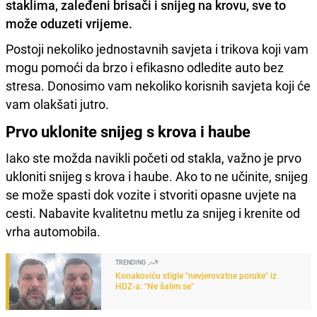
staklima, zaleđeni brisači i snijeg na krovu, sve to
može oduzeti vrijeme.
Postoji nekoliko jednostavnih savjeta i trikova koji vam
mogu pomoći da brzo i efikasno odledite auto bez
stresa. Donosimo vam nekoliko korisnih savjeta koji će
vam olakšati jutro.
Prvo uklonite snijeg s krova i haube
Iako ste možda navikli početi od stakla, važno je prvo
ukloniti snijeg s krova i haube. Ako to ne učinite, snijeg
se može spasti dok vozite i stvoriti opasne uvjete na
cesti. Nabavite kvalitetnu metlu za snijeg i krenite od
vrha automobila.
TRENDING
Konakoviću stigle "nevjerovatne poruke" iz
HDZ-a: "Ne šalim se"