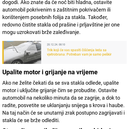
dogodi. Ako znate da će noć biti hladna, ostavite
automobil pokrivenim s zaštitnim pokrivačem ili
korištenjem posebnih folija za stakla. Također,
redovno čistite stakla od prašine i prljavštine jer one
mogu uzrokovati brže zaleđivanje.
20.12.24. 08:10
Trik koji će vas spasiti čišćenja leda sa
vjetrobrana: Potreban vam je samo peškir
Upalite motor i grijanje na vrijeme
Ako ne želite čekati da se sva stakla odlede, upalite
motor i uključite grijanje čim se probudite. Ostavite
automobil na nekoliko minuta da se zagrije, a dok to
radite, posvetite se uklanjanju snijega s krova i haube.
Na taj način će se unutarnji zrak postupno zagrijavati i
stakla će se brže odlediti.