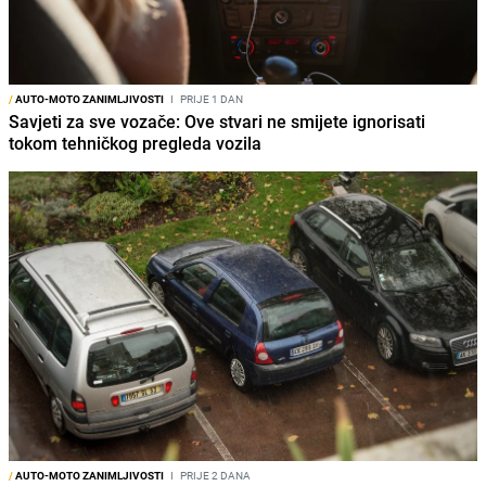
/
AUTO-MOTO ZANIMLJIVOSTI
I
PRIJE 1 DAN
Savjeti za sve vozače: Ove stvari ne smijete ignorisati
tokom tehničkog pregleda vozila
/
AUTO-MOTO ZANIMLJIVOSTI
I
PRIJE 2 DANA