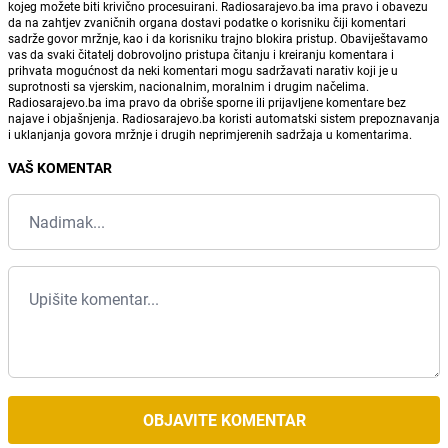
kojeg možete biti krivično procesuirani. Radiosarajevo.ba ima pravo i obavezu
da na zahtjev zvaničnih organa dostavi podatke o korisniku čiji komentari
sadrže govor mržnje, kao i da korisniku trajno blokira pristup. Obaviještavamo
vas da svaki čitatelj dobrovoljno pristupa čitanju i kreiranju komentara i
prihvata mogućnost da neki komentari mogu sadržavati narativ koji je u
suprotnosti sa vjerskim, nacionalnim, moralnim i drugim načelima.
Radiosarajevo.ba ima pravo da obriše sporne ili prijavljene komentare bez
najave i objašnjenja. Radiosarajevo.ba koristi automatski sistem prepoznavanja
i uklanjanja govora mržnje i drugih neprimjerenih sadržaja u komentarima.
VAŠ KOMENTAR
OBJAVITE KOMENTAR