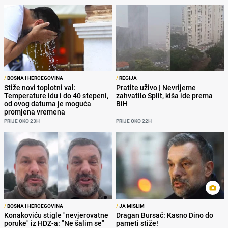
/
BOSNA I HERCEGOVINA
/
REGIJA
Stiže novi toplotni val:
Pratite uživo | Nevrijeme
Temperature idu i do 40 stepeni,
zahvatilo Split, kiša ide prema
od ovog datuma je moguća
BiH
promjena vremena
PRIJE OKO 23H
PRIJE OKO 22H
/
BOSNA I HERCEGOVINA
/
JA MISLIM
Konakoviću stigle "nevjerovatne
Dragan Bursać: Kasno Dino do
poruke" iz HDZ-a: "Ne šalim se"
pameti stiže!