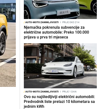
/
AUTO-MOTO ZANIMLJIVOSTI
I
PRIJE OKO 21H
Njemačka pokrenula subvencije za
električne automobile: Preko 100.000
prijava u prva tri mjeseca
/
AUTO-MOTO ZANIMLJIVOSTI
I
PRIJE 1 DAN
Ovo su najštedljiviji električni automobili:
Predvodnik liste prelazi 10 kilometara sa
jednim kWh