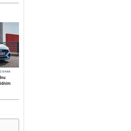
 2 DANA
rdnu
ridnim