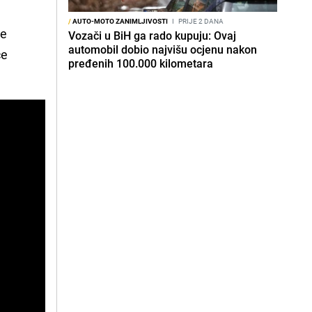
/
AUTO-MOTO ZANIMLJIVOSTI
I
PRIJE 2 DANA
je
Vozači u BiH ga rado kupuju: Ovaj
automobil dobio najvišu ocjenu nakon
će
pređenih 100.000 kilometara