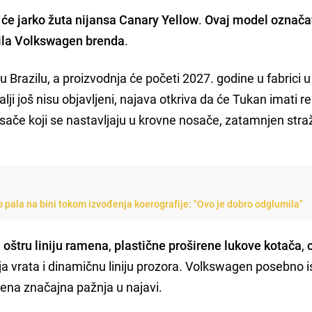
 će jarko žuta nijansa Canary Yellow
.
Ovaj model označ
zila Volkswagen brenda
.
n u Brazilu, a proizvodnja će početi 2027. godine u fabrici 
lji još nisu objavljeni, najava otkriva da će Tukan imati re
osače koji se nastavljaju u krovne nosače, zatamnjen straž
pala na bini tokom izvođenja koerografije: "Ovo je dobro odglumila"
i oštru liniju ramena
,
plastične proširene lukove kotača
,
žnja vrata i dinamičnu liniju prozora. Volkswagen posebno i
ćena značajna pažnja u najavi.