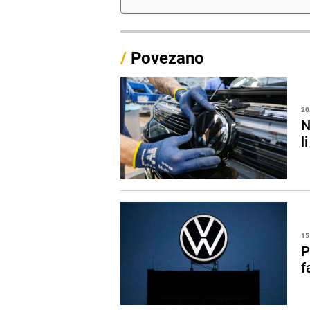
/
Povezano
20
N
l
15
P
f