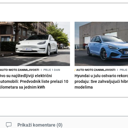
AUTO-MOTO ZANIMLJIVOSTI
I
PRIJE 1 DAN
/
AUTO-MOTO ZANIMLJIVOSTI
I
PRIJE
vo su najštedljiviji električni
Hyundai u julu ostvario reko
automobili: Predvodnik liste prelazi 10
prodaju: Sve zahvaljujući hib
kilometara sa jednim kWh
modelima
Prikaži komentare
(
0
)