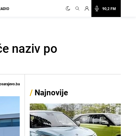
RADIO
90,2 FM
će naziv po
osarajevo.ba
/
Najnovije