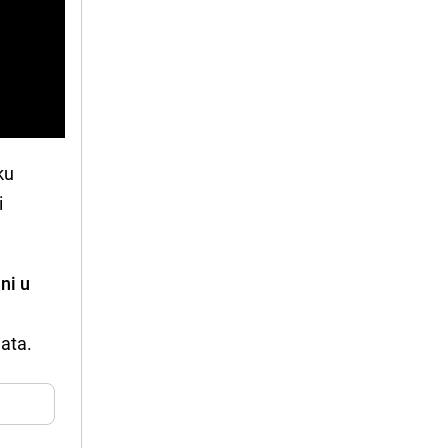
ku
i
ni u
iata.