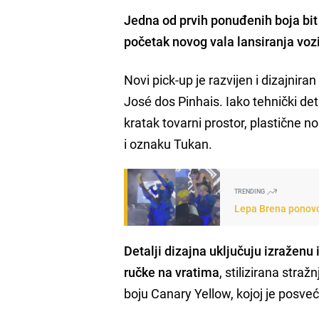
Jedna od prvih ponuđenih boja bit
početak novog vala lansiranja vo
Novi pick-up je razvijen i dizajnira
José dos Pinhais. Iako tehnički deta
kratak tovarni prostor, plastične n
i oznaku Tukan.
TRENDING
Lepa Brena ponovo 
Detalji dizajna uključuju izraženu 
ručke na vratima
, stilizirana stra
boju Canary Yellow, kojoj je posve