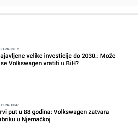
.01.26. 20:19
ajavljene velike investicije do 2030.: Može
i se Volkswagen vratiti u BiH?
.12.25. 16:37
rvi put u 88 godina: Volkswagen zatvara
abriku u Njemačkoj