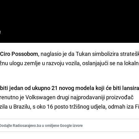
,
Ciro Possobom
, naglasio je da Tukan simbolizira strateš
žnu ulogu zemlje u razvoju vozila, oslanjajući se na lokaln
iti jedan od ukupno 21 novog modela koji će biti lansira
Trenutno je Volkswagen drugi najprodavaniji proizvođač
zila u Brazilu, s oko 16 posto tržišnog udjela, odmah iza F
Dodajte Radiosarajevo.ba u omiljene Google izvore