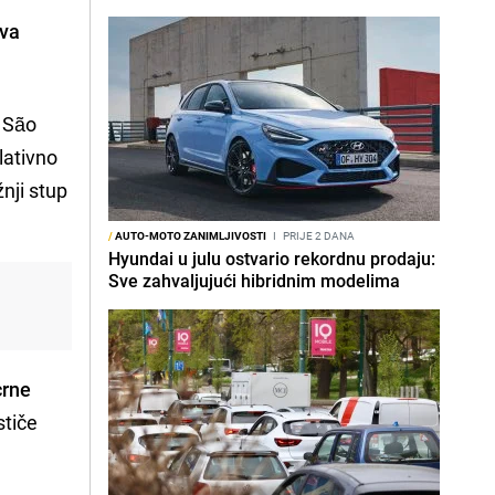
ava
u São
lativno
nji stup
/
AUTO-MOTO ZANIMLJIVOSTI
I
PRIJE 2 DANA
Hyundai u julu ostvario rekordnu prodaju:
Sve zahvaljujući hibridnim modelima
crne
stiče