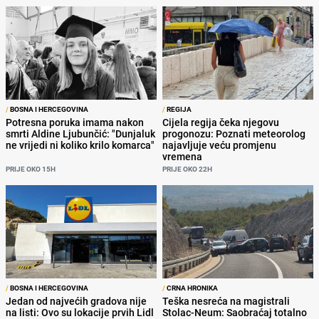
/
BOSNA I HERCEGOVINA
/
REGIJA
Potresna poruka imama nakon
Cijela regija čeka njegovu
smrti Aldine Ljubunčić: "Dunjaluk
progonozu: Poznati meteorolog
ne vrijedi ni koliko krilo komarca"
najavljuje veću promjenu
vremena
PRIJE OKO 15H
PRIJE OKO 22H
/
BOSNA I HERCEGOVINA
/
CRNA HRONIKA
Jedan od najvećih gradova nije
Teška nesreća na magistrali
na listi: Ovo su lokacije prvih Lidl
Stolac-Neum: Saobraćaj totalno