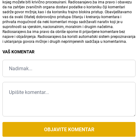
kojeg možete biti krivično procesuirani. Radiosarajevo.ba ima pravo i obavezu
da na zahtjev zvaničnih organa dostavi podatke o korisniku čiji komentari
sadrže govor mržnje, kao i da korisniku trajno blokira pristup. Obaviještavamo
vas da svaki čitatelj dobrovoljno pristupa čitanju i kreiranju komentara i
prihvata mogućnost da neki komentari mogu sadržavati narativ koji je u
suprotnosti sa vjerskim, nacionalnim, moralnim i drugim načelima.
Radiosarajevo.ba ima pravo da obriše sporne ili prijavljene komentare bez
najave i objašnjenja. Radiosarajevo.ba koristi automatski sistem prepoznavanja
i uklanjanja govora mržnje i drugih neprimjerenih sadržaja u komentarima.
VAŠ KOMENTAR
OBJAVITE KOMENTAR