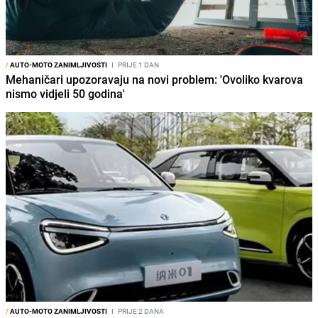
/
AUTO-MOTO ZANIMLJIVOSTI
I
PRIJE 1 DAN
Mehaničari upozoravaju na novi problem: 'Ovoliko kvarova
nismo vidjeli 50 godina'
/
AUTO-MOTO ZANIMLJIVOSTI
I
PRIJE 2 DANA