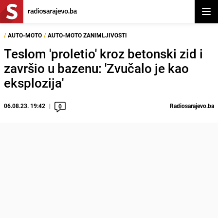
Otvor
/
AUTO-MOTO
/
AUTO-MOTO ZANIMLJIVOSTI
Teslom 'proletio' kroz betonski zid i
završio u bazenu: 'Zvučalo je kao
eksplozija'
06.08.23. 19:42
Radiosarajevo.ba
0