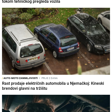
tokom tehničkog pregleda vozila
/
AUTO-MOTO ZANIMLJIVOSTI
I
PRIJE 2 DANA
Rast prodaje električnih automobila u Njemačkoj: Kineski
brendovi glavni na tržištu