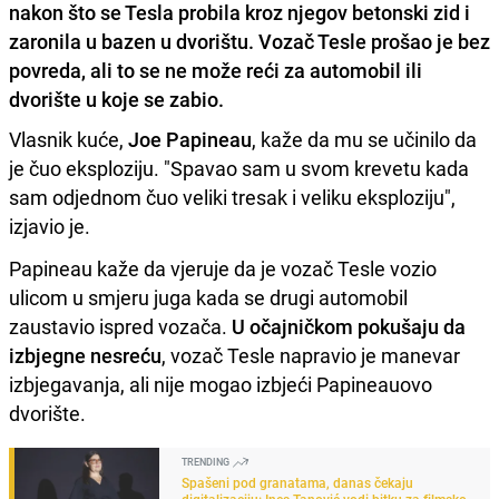
nakon što se Tesla probila kroz njegov betonski zid i
zaronila u bazen u dvorištu. Vozač Tesle prošao je bez
povreda, ali to se ne može reći za automobil ili
dvorište u koje se zabio.
Vlasnik kuće,
Joe Papineau
, kaže da mu se učinilo da
je čuo eksploziju. "Spavao sam u svom krevetu kada
sam odjednom čuo veliki tresak i veliku eksploziju",
izjavio je.
Papineau kaže da vjeruje da je vozač Tesle vozio
ulicom u smjeru juga kada se drugi automobil
zaustavio ispred vozača.
U očajničkom pokušaju da
izbjegne nesreću
, vozač Tesle napravio je manevar
izbjegavanja, ali nije mogao izbjeći Papineauovo
dvorište.
TRENDING
Spašeni pod granatama, danas čekaju
digitalizaciju: Ines Tanović vodi bitku za filmsko