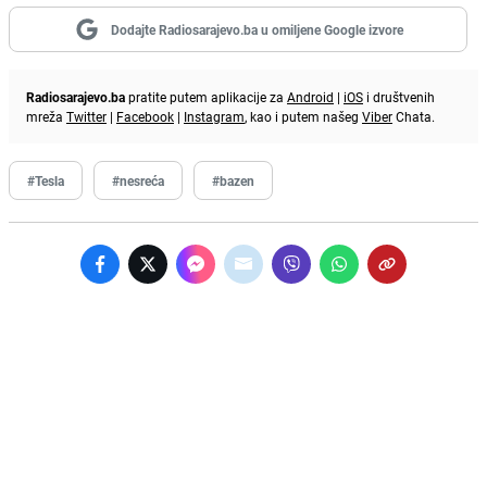
Dodajte Radiosarajevo.ba u omiljene Google izvore
Radiosarajevo.ba
pratite putem aplikacije za
Android
|
iOS
i društvenih
mreža
Twitter
|
Facebook
|
Instagram
, kao i putem našeg
Viber
Chata.
#Tesla
#nesreća
#bazen