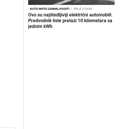
/
AUTO-MOTO ZANIMLJIVOSTI
I
PRIJE 3 DANA
Ovo su najštedljiviji električni automobili:
Predvodnik liste prelazi 10 kilometara sa
jednim kWh