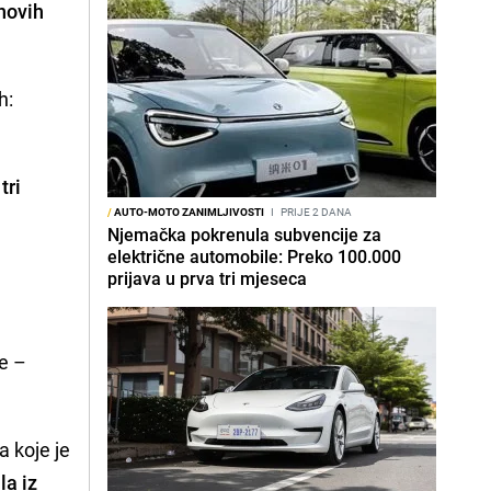
novih
h:
tri
/
AUTO-MOTO ZANIMLJIVOSTI
I
PRIJE 2 DANA
Njemačka pokrenula subvencije za
električne automobile: Preko 100.000
prijava u prva tri mjeseca
je –
 koje je
la iz