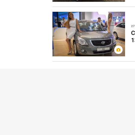
27
C
1