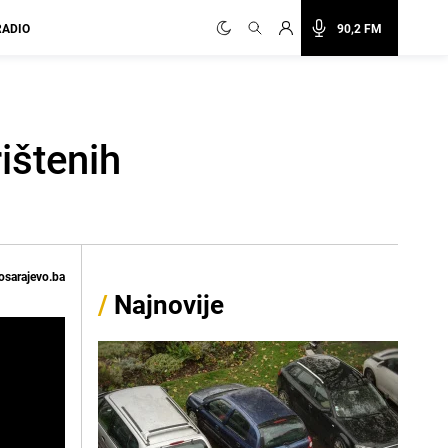
RADIO
90,2 FM
ištenih
osarajevo.ba
/
Najnovije