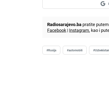
Radiosarajevo.ba
pratite putem 
Facebook
|
Instagram
, kao i p
#Rusija
#automobili
#Uzbekista