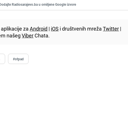
Dodajte Radiosarajevo.ba u omiljene Google izvore
aplikacije za
Android
|
iOS
i društvenih mreža
Twitter
|
utem našeg
Viber
Chata.
n
#otpad