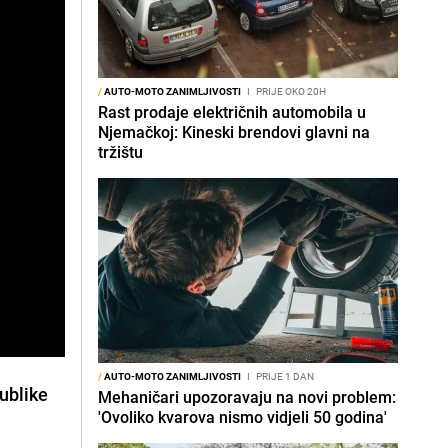
/
AUTO-MOTO ZANIMLJIVOSTI
I
PRIJE OKO 20H
Rast prodaje električnih automobila u
Njemačkoj: Kineski brendovi glavni na
tržištu
/
AUTO-MOTO ZANIMLJIVOSTI
I
PRIJE 1 DAN
publike
Mehaničari upozoravaju na novi problem:
'Ovoliko kvarova nismo vidjeli 50 godina'