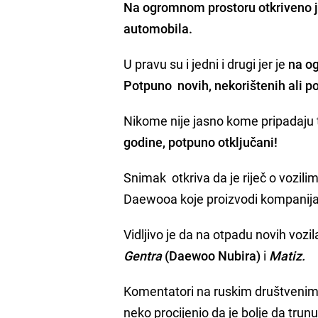
Na ogromnom prostoru otkriveno je
automobila.
U pravu su i jedni i drugi jer je
na og
Potpuno novih, nekorištenih ali p
Nikome nije jasno kome pripadaju t
godine, potpuno otključani!
Snimak otkriva da je riječ o vozil
Daewooa koje proizvodi kompanij
Vidljivo je da na otpadu novih vo
Gentra
(Daewoo Nubira)
i
Matiz.
Komentatori na ruskim društvenim
neko procijenio da je bolje da trun