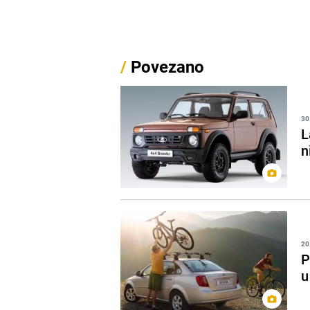
/
Povezano
30
L
n
20
P
u