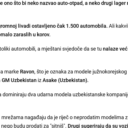
 ono što bi neko nazvao auto-otpad, a neko drugi lager 
romnoj livadi ostavljeno čak 1.500 automobila.
Ali kakvi
omalo zaraslih u korov.
oliki automobili, a mještani svjedoče da se tu
nalaze već 
ima marke
Ravon
, što je oznaka za modele južnokorejskog
a
GM Uzbekistan
iz
Asake (Uzbekistan).
zila dominiraju dva udarna modela uzbekistanske kompani
 mrežama nagađaju da je riječ o neprodatim modelima za
u nego budu prodati za "sitniš".
Drugi sugeriraju da su vozi