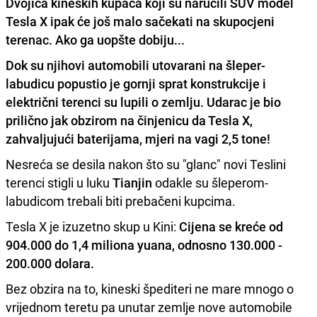
Dvojica kineskih kupaca koji su naručili SUV model
Tesla X ipak će još malo sačekati na skupocjeni
terenac. Ako ga uopšte dobiju...
Dok su njihovi automobili utovarani na šleper-
labudicu popustio je gornji sprat konstrukcije i
električni terenci su lupili o zemlju. Udarac je bio
prilično jak obzirom na činjenicu da
Tesla X
,
zahvaljujući baterijama, mjeri na vagi 2,5 tone!
Nesreća se desila nakon što su "glanc" novi Teslini
terenci stigli u luku
Tianjin
odakle su šleperom-
labudicom trebali biti prebačeni kupcima.
Tesla X je izuzetno skup u Kini:
Cijena se kreće od
904.000 do 1,4 miliona yuana, odnosno 130.000 -
200.000 dolara.
Bez obzira na to, kineski špediteri ne mare mnogo o
vrijednom teretu pa unutar zemlje nove automobile