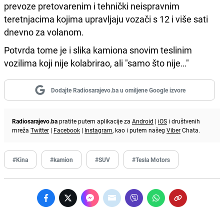
prevoze pretovarenim i tehnički neispravnim
teretnjacima kojima upravljaju vozači s 12 i više sati
dnevno za volanom.
Potvrda tome je i slika kamiona snovim teslinim
vozilima koji nije kolabrirao, ali "samo što nije…"
Dodajte Radiosarajevo.ba u omiljene Google izvore
Radiosarajevo.ba
pratite putem aplikacije za
Android
|
iOS
i društvenih
mreža
Twitter
|
Facebook
|
Instagram
, kao i putem našeg
Viber
Chata.
#Kina
#kamion
#SUV
#Tesla Motors