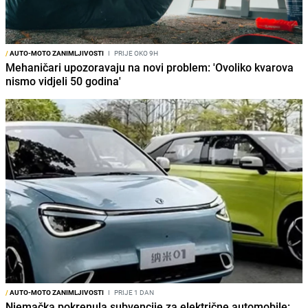
/
AUTO-MOTO ZANIMLJIVOSTI
I
PRIJE OKO 9H
Mehaničari upozoravaju na novi problem: 'Ovoliko kvarova
nismo vidjeli 50 godina'
/
AUTO-MOTO ZANIMLJIVOSTI
I
PRIJE 1 DAN
Njemačka pokrenula subvencije za električne automobile: