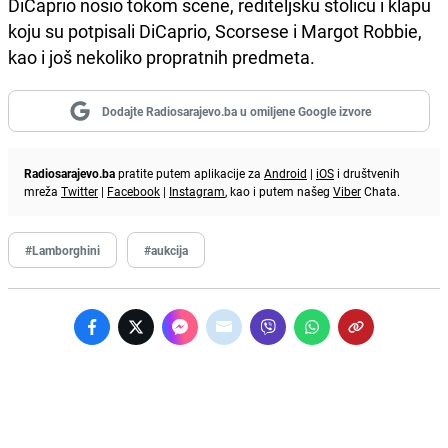
DiCaprio nosio tokom scene, rediteljsku stolicu i klapu
koju su potpisali DiCaprio, Scorsese i Margot Robbie,
kao i još nekoliko propratnih predmeta.
Dodajte Radiosarajevo.ba u omiljene Google izvore
Radiosarajevo.ba
pratite putem aplikacije za
Android
|
iOS
i društvenih
mreža
Twitter
|
Facebook
|
Instagram
, kao i putem našeg
Viber
Chata.
#Lamborghini
#aukcija