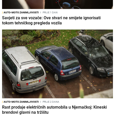
/
AUTO-MOTO ZANIMLJIVOSTI
I
PRIJE 1 DAN
Savjeti za sve vozače: Ove stvari ne smijete ignorisati
tokom tehničkog pregleda vozila
/
AUTO-MOTO ZANIMLJIVOSTI
I
PRIJE 2 DANA
Rast prodaje električnih automobila u Njemačkoj: Kineski
brendovi glavni na tržištu