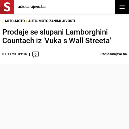
Otvor
/
AUTO-MOTO
/
AUTO-MOTO ZANIMLJIVOSTI
Prodaje se slupani Lamborghini
Countach iz 'Vuka s Wall Streeta'
07.11.23. 09:34
Radiosarajevo.ba
0