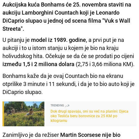
Aukcijska kuća Bonhams će 25. novembra staviti na
aukciju Lamborghini Countach koji je Leonardo
DiCaprio slupao u jednoj od scena filma "Vuk s Wall
Streeta".
U pitanju je
model iz 1989. godine
, a prvi put je na
aukciji i to u istom stanju u kojem je bio na kraju
holivudskog hita. Očekuje se da će se prodati po cijeni
između 1,5 i 2 miliona dolara
(2,75 i 3,66 miliona KM).
Bonhams kaže da je ovaj Countach bio na ekranu
otprilike 3 minute i 11 sekundi, i da je to bio auto koji je
DiCaprio slupao.
TRENDING
Dok drugi spavaju, oni su već na planini: Djeca
oko Teslića beru borovnice za 25 KM po
kilogramu
Zanimljivo je da režiser
Martin Scorsese
nije bio