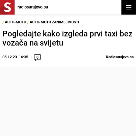
Otvor
/
AUTO-MOTO
/
AUTO-MOTO ZANIMLJIVOSTI
Pogledajte kako izgleda prvi taxi bez
vozača na svijetu
05.12.23. 16:35
Radiosarajevo.ba
0