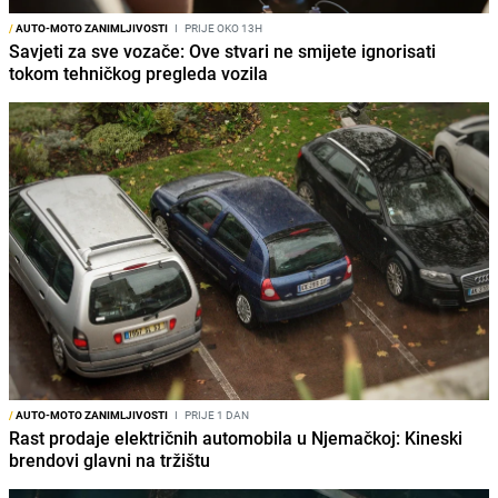
/
AUTO-MOTO ZANIMLJIVOSTI
I
PRIJE OKO 13H
Savjeti za sve vozače: Ove stvari ne smijete ignorisati
tokom tehničkog pregleda vozila
/
AUTO-MOTO ZANIMLJIVOSTI
I
PRIJE 1 DAN
Rast prodaje električnih automobila u Njemačkoj: Kineski
brendovi glavni na tržištu