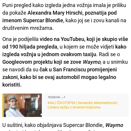
Puni pregled kako izgleda jedna vožnja imala je priliku
da pokaže
Alexandra Mary Hirschi, poznatija pod
imenom Supercar Blondie
, kako joj se i zovu kanali na
društvenim mrežama.
Ona je podijelila
video na YouTubeu, koji je skupio više
od 190 hiljada pregleda
, u kojem se može vidjeti
kako
izgleda vožnja u jednom ovakvom taxiju
. Radi se o
Googleovom projektu koji se zove
Waymo
, a u snimku
se navodi da su
čak u San Franciscu promijenjeni
zakoni, kako bi se ovaj automobil mogao legalno
koristiti.
TRENDING
MALI ŽIVOTOPISI | Semezdin Mehmedinović:
Limena kutija s drvenim bojicama
U suštini, kako objašnjava Supercar Blondie,
Waymo