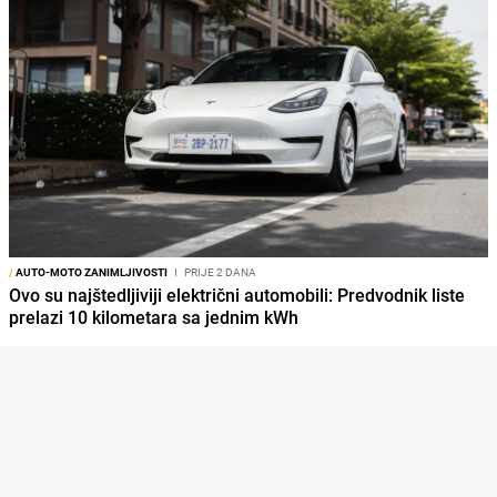
/
AUTO-MOTO ZANIMLJIVOSTI
I
PRIJE 2 DANA
Ovo su najštedljiviji električni automobili: Predvodnik liste
prelazi 10 kilometara sa jednim kWh