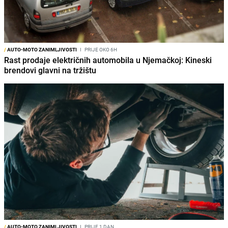
/
AUTO-MOTO ZANIMLJIVOSTI
I
PRIJE OKO 6H
Rast prodaje električnih automobila u Njemačkoj: Kineski
brendovi glavni na tržištu
/
AUTO-MOTO ZANIMLJIVOSTI
I
PRIJE 1 DAN