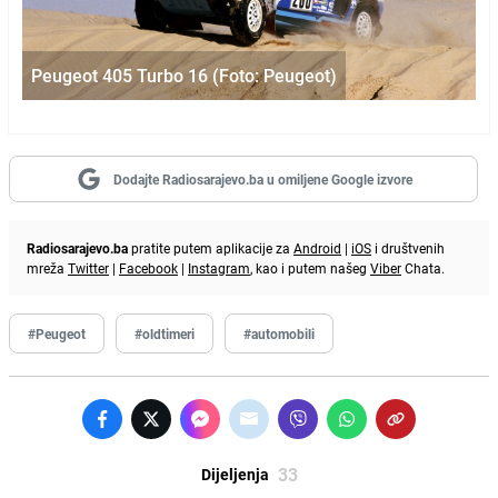
Peugeot 405 Turbo 16 (Foto: Peugeot)
Dodajte Radiosarajevo.ba u omiljene Google izvore
Radiosarajevo.ba
pratite putem aplikacije za
Android
|
iOS
i društvenih
mreža
Twitter
|
Facebook
|
Instagram
, kao i putem našeg
Viber
Chata.
#Peugeot
#oldtimeri
#automobili
33
Dijeljenja