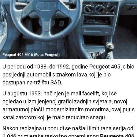
Peugeot 405 Mi16 (Foto: Peugeot)
U periodu od 1988. do 1992. godine Peugeot 405 je bio
posljednji automobil s znakom lava koji je bio
dostupan na tržištu SAD.
U augustu 1993. načinjen je mali facelift, koji se
ogledao u izmijenjenoj grafici zadnjih svjetala, novoj
armaturnoj ploči i moderniziranim motorima, ovaj put s
katalizatorom koji je malo reducirao snagu.
Nakon redizajna u ponudi se našla i limitirana serija od
1.046 primjeraka raskošno opremljenog
Peugeota 406