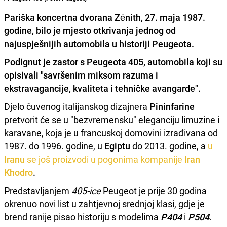
Pariška koncertna dvorana Zénith, 27. maja 1987.
godine, bilo je mjesto otkrivanja jednog od
najuspješnijih automobila u historiji Peugeota.
Podignut je zastor s
Peugeota 405
, automobila koji su
opisivali "savršenim miksom razuma i
ekstravagancije, kvaliteta i tehničke avangarde".
Djelo čuvenog italijanskog dizajnera
Pininfarine
pretvorit će se u "bezvremensku" eleganciju limuzine i
karavane, koja je u francuskoj domovini izrađivana od
1987. do 1996. godine, u
Egiptu
do 2013. godine, a
u
Iranu
se još proizvodi u pogonima kompanije
Iran
Khodro
.
Predstavljanjem
405-ice
Peugeot je prije 30 godina
okrenuo novi list u zahtjevnoj srednjoj klasi, gdje je
brend ranije pisao historiju s modelima
P404
i
P504
.