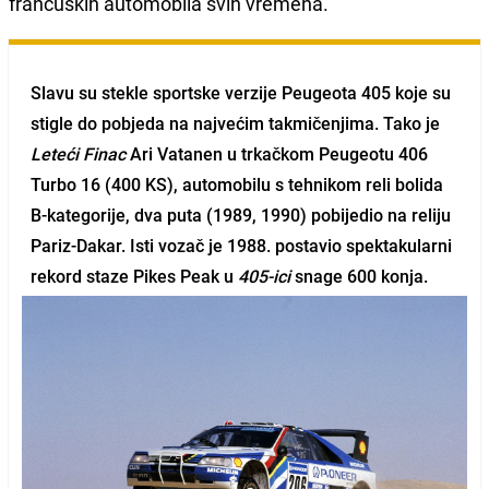
francuskih automobila svih vremena.
Slavu su stekle sportske verzije Peugeota 405 koje su
stigle do pobjeda na najvećim takmičenjima. Tako je
Leteći Finac
Ari Vatanen
u trkačkom
Peugeotu 406
Turbo 16
(400 KS), automobilu s tehnikom reli bolida
B-kategorije, dva puta (1989, 1990) pobijedio na reliju
Pariz-Dakar.
Isti vozač je 1988. postavio spektakularni
rekord staze
Pikes Peak
u
405-ici
snage 600 konja.