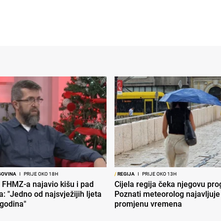
GOVINA
I
PRIJE OKO 18H
/
REGIJA
I
PRIJE OKO 13H
 FHMZ-a najavio kišu i pad
Cijela regija čeka njegovu pr
: "Jedno od najsvježijih ljeta
Poznati meteorolog najavljuje
 godina"
promjenu vremena