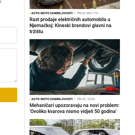
i
/
AUTO-MOTO ZANIMLJIVOSTI
I
PRIJE OKO 17H
Rast prodaje električnih automobila u
Njemačkoj: Kineski brendovi glavni na
tržištu
/
AUTO-MOTO ZANIMLJIVOSTI
I
PRIJE 1 DAN
Mehaničari upozoravaju na novi problem:
'Ovoliko kvarova nismo vidjeli 50 godina'