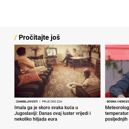
/
Pročitajte još
/
ZANIMLJIVOSTI
I
PRIJE OKO 22H
/
BOSNA I HERCE
Imala ga je skoro svaka kuća u
Meteorolog
Jugoslaviji: Danas ovaj luster vrijedi i
temperatura
nekoliko hiljada eura
posljednjih