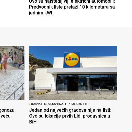
Ovo su najštedljiviji električni automobili:
Predvodnik liste prelazi 10 kilometara sa
jednim kWh
/
BOSNA I HERCEGOVINA
I
PRIJE OKO 11H
ogonozu:
Jedan od najvećih gradova nije na listi:
 veću
Ovo su lokacije prvih Lidl prodavnica u
BiH