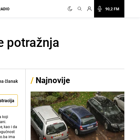
RADIO
90,2 FM
e potražnja
/
Najnovije
na članak
stracija
 koji
ani.
e, kao i da
mogućnost
vo.ba ima