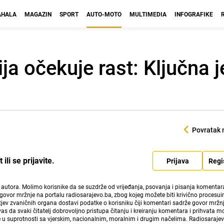
HALA
MAGAZIN
SPORT
AUTO-MOTO
MULTIMEDIA
INFOGRAFIKE
a očekuje rast: Ključna j
Povratak 
li se prijavite.
Prijava
Regi
i autora. Molimo korisnike da se suzdrže od vrijeđanja, psovanja i pisanja komentara
govor mržnje na portalu radiosarajevo.ba, zbog kojeg možete biti krivično procesuir
ev zvaničnih organa dostavi podatke o korisniku čiji komentari sadrže govor mržnj
vas da svaki čitatelj dobrovoljno pristupa čitanju i kreiranju komentara i prihvata 
e u suprotnosti sa vjerskim, nacionalnim, moralnim i drugim načelima. Radiosaraje