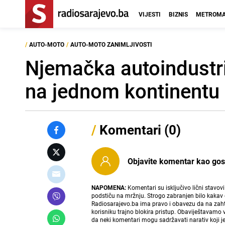
VIJESTI
BIZNIS
METROMA
/
AUTO-MOTO
/
AUTO-MOTO ZANIMLJIVOSTI
Njemačka autoindustrij
na jednom kontinentu
/
Komentari (0)
Objavite komentar kao gost i
NAPOMENA:
Komentari su isključivo lični stavov
podstiču na mržnju. Strogo zabranjen bilo kakav 
Radiosarajevo.ba ima pravo i obavezu da na zahtj
korisniku trajno blokira pristup. Obaviještavamo 
da neki komentari mogu sadržavati narativ koji j