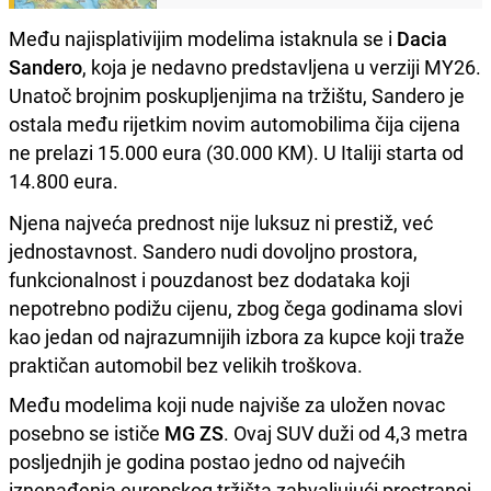
Među najisplativijim modelima istaknula se i
Dacia
Sandero
, koja je nedavno predstavljena u verziji MY26.
Unatoč brojnim poskupljenjima na tržištu, Sandero je
ostala među rijetkim novim automobilima čija cijena
ne prelazi 15.000 eura (30.000 KM). U Italiji starta od
14.800 eura.
Njena najveća prednost nije luksuz ni prestiž, već
jednostavnost. Sandero nudi dovoljno prostora,
funkcionalnost i pouzdanost bez dodataka koji
nepotrebno podižu cijenu, zbog čega godinama slovi
kao jedan od najrazumnijih izbora za kupce koji traže
praktičan automobil bez velikih troškova.
Među modelima koji nude najviše za uložen novac
posebno se ističe
MG ZS
. Ovaj SUV duži od 4,3 metra
posljednjih je godina postao jedno od najvećih
iznenađenja europskog tržišta zahvaljujući prostranoj