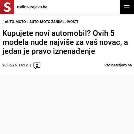
Otvor
/
AUTO-MOTO
/
AUTO-MOTO ZANIMLJIVOSTI
Kupujete novi automobil? Ovih 5
modela nude najviše za vaš novac, a
jedan je pravo iznenađenje
20.06.26. 14:12
Radiosarajevo.ba
2