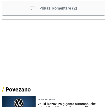
Prikaži komentare
(
2
)
/
Povezano
19.06.26. 16:42
Veliki izazovi za giganta automobilske