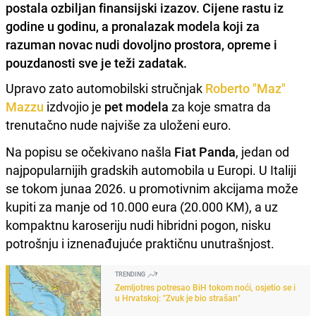
postala ozbiljan finansijski izazov. Cijene rastu iz
godine u godinu, a pronalazak modela koji za
razuman novac nudi dovoljno prostora, opreme i
pouzdanosti sve je teži zadatak.
Upravo zato automobilski stručnjak
Roberto "Maz"
Mazzu
izdvojio je
pet modela
za koje smatra da
trenutačno nude najviše za uloženi euro.
Na popisu se očekivano našla
Fiat Panda
, jedan od
najpopularnijih gradskih automobila u Europi. U Italiji
se tokom junaa 2026. u promotivnim akcijama može
kupiti za manje od 10.000 eura (20.000 KM), a uz
kompaktnu karoseriju nudi hibridni pogon, nisku
potrošnju i iznenađujuće praktičnu unutrašnjost.
TRENDING
Zemljotres potresao BiH tokom noći, osjetio se i
u Hrvatskoj: "Zvuk je bio strašan"