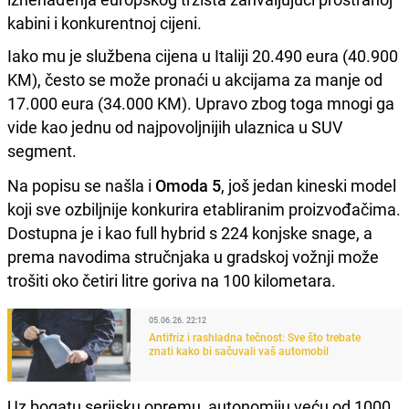
kabini i konkurentnoj cijeni.
Iako mu je službena cijena u Italiji 20.490 eura (40.900
KM), često se može pronaći u akcijama za manje od
17.000 eura (34.000 KM). Upravo zbog toga mnogi ga
vide kao jednu od najpovoljnijih ulaznica u SUV
segment.
Na popisu se našla i
Omoda 5
, još jedan kineski model
koji sve ozbiljnije konkurira etabliranim proizvođačima.
Dostupna je i kao full hybrid s 224 konjske snage, a
prema navodima stručnjaka u gradskoj vožnji može
trošiti oko četiri litre goriva na 100 kilometara.
05.06.26. 22:12
Antifriz i rashladna tečnost: Sve što trebate
znati kako bi sačuvali vaš automobil
Uz bogatu serijsku opremu, autonomiju veću od 1000