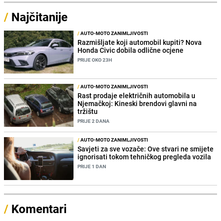
/
Najčitanije
/
AUTO-MOTO ZANIMLJIVOSTI
Razmišljate koji automobil kupiti? Nova
Honda Civic dobila odlične ocjene
PRIJE OKO 23H
/
AUTO-MOTO ZANIMLJIVOSTI
Rast prodaje električnih automobila u
Njemačkoj: Kineski brendovi glavni na
tržištu
PRIJE 2 DANA
/
AUTO-MOTO ZANIMLJIVOSTI
Savjeti za sve vozače: Ove stvari ne smijete
ignorisati tokom tehničkog pregleda vozila
PRIJE 1 DAN
/
Komentari