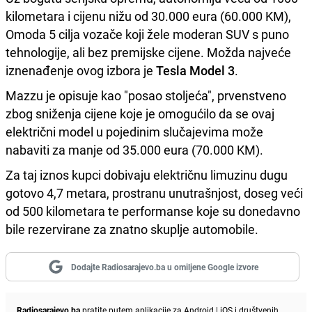
kilometara i cijenu nižu od 30.000 eura (60.000 KM),
Omoda 5 cilja vozače koji žele moderan SUV s puno
tehnologije, ali bez premijske cijene. Možda najveće
iznenađenje ovog izbora je
Tesla Model 3
.
Mazzu je opisuje kao "posao stoljeća", prvenstveno
zbog sniženja cijene koje je omogućilo da se ovaj
električni model u pojedinim slučajevima može
nabaviti za manje od 35.000 eura (70.000 KM).
Za taj iznos kupci dobivaju električnu limuzinu dugu
gotovo 4,7 metara, prostranu unutrašnjost, doseg veći
od 500 kilometara te performanse koje su donedavno
bile rezervirane za znatno skuplje automobile.
Dodajte Radiosarajevo.ba u omiljene Google izvore
Radiosarajevo.ba
pratite putem aplikacije za
Android
|
iOS
i društvenih