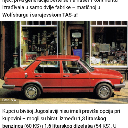
izrađivala u samo dvije fabrike – matičnoj u
Wolfsburgu
i
sarajevskom TAS-u!
Foto: VW
Kupci u bivšoj Jugoslaviji nisu imali previše opcija pri
kupovini – mogli su birati između
1,3 litarskog
benzinca
(60 KS) i
1,6 litarskog dizelaša
(54 KS). U