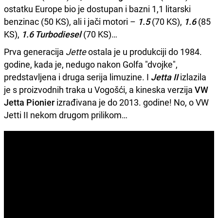
ostatku Europe bio je dostupan i bazni 1,1 litarski
benzinac (50 KS), ali i jači motori –
1.5
(70 KS),
1.6
(85
KS),
1.6 Turbodiesel
(70 KS)…
Prva generacija
Jette
ostala je u produkciji do 1984.
godine, kada je, nedugo nakon Golfa "dvojke",
predstavljena i druga serija limuzine. I
Jetta II
izlazila
je s proizvodnih traka u Vogošći, a kineska verzija
VW
Jetta Pionier
izrađivana je do 2013. godine! No, o VW
Jetti II nekom drugom prilikom…