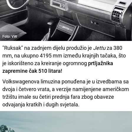
Foto: VW
"Ruksak" na zadnjem dijelu produžio je
Jettu
za 380
mm, na ukupno 4195 mm između krajnjih tačaka, što
je iskorišteno za kreiranje ogromnog
prtljažnika
zapremine čak 510 litara!
Volkswagenova limuzina ponuđena je u izvedbama sa
dvoja i četvero vrata, a verzije namijenjene američkom
tržištu imale su četiri prednja fara zbog obaveze
odvajanja kratkih i dugih svjetala.