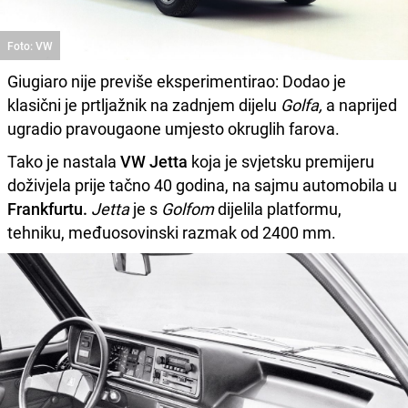
Foto: VW
Giugiaro nije previše eksperimentirao: Dodao je
klasični je prtljažnik na zadnjem dijelu
Golfa,
a naprijed
ugradio pravougaone umjesto okruglih farova.
Tako je nastala
VW Jetta
koja je svjetsku premijeru
doživjela prije tačno 40 godina, na sajmu automobila u
Frankfurtu.
Jetta
je s
Golfom
dijelila platformu,
tehniku, međuosovinski razmak od 2400 mm.