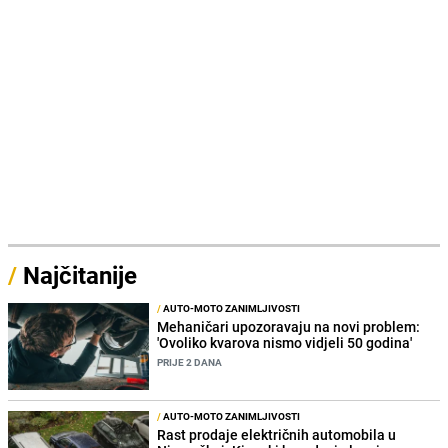
/
Najčitanije
/
AUTO-MOTO ZANIMLJIVOSTI
Mehaničari upozoravaju na novi problem:
'Ovoliko kvarova nismo vidjeli 50 godina'
PRIJE 2 DANA
/
AUTO-MOTO ZANIMLJIVOSTI
Rast prodaje električnih automobila u