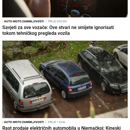
/
AUTO-MOTO ZANIMLJIVOSTI
I
PRIJE OKO 8H
Savjeti za sve vozače: Ove stvari ne smijete ignorisati
tokom tehničkog pregleda vozila
/
AUTO-MOTO ZANIMLJIVOSTI
I
PRIJE 1 DAN
Rast prodaje električnih automobila u Njemačkoj: Kineski