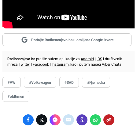
Dodajte Radiosarajevo.ba u omiljene Google izvore
Radiosarajevo.ba
pratite putem aplikacije za
Android
|
iOS
i društvenih
mreža
Twitter
|
Facebook
|
Instagram
, kao i putem našeg
Viber
Chata.
#VW
#Volkswagen
#SAD
#Njemačka
#oldtimeri