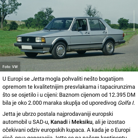
Foto: VW
U Europi se
Jetta
mogla pohvaliti nešto bogatijom
opremom te kvalitetnijim presvlakama i tapacirunzima
što se osjetilo i u cijeni: Baznom cijenom od 12.395 DM
bila je oko 2.000 maraka skuplja od uporedivog
Golfa I.
Jetta je ubrzo postala najprodavaniji europski
automobil u SAD-u,
Kanadi
i
Meksiku
, ali je izostao
očekivani odziv europskih kupaca. A kada je o Europi
riječ, prva generacija Jette se na našem kontinentu