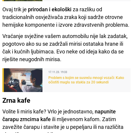
Ovaj trik je
prirodan i ekološki
za razliku od
tradicionalnih osvježivača zraka koji sadrže otrovne
hemijske komponente i izvore zdravstvenih problema.
Vraćanje svježine vašem automobilu nije lak zadatak,
pogotovo ako su se zadržali mirisi ostataka hrane ili
čak i kućnih ljubimaca. Evo neke od ideja kako da se
riješite neugodnih mirisa.
17.11.23. 19:33
Problem s kojim se susreću mnogi vozači: Kako
očistiti maglu sa stakla za 20 sekundi
Zrna kafe
Volite li miris kafe? Vrlo je jednostavno,
napunite
čarapu zrncima kafe
ili mljevenom kafom. Zatim
zavežite čarapu i stavite je u pepeljaru ili na različita