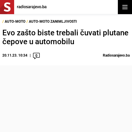
Otvor
/
AUTO-MOTO
/
AUTO-MOTO ZANIMLJIVOSTI
Evo zašto biste trebali čuvati plutane
čepove u automobilu
20.11.23. 10:34
Radiosarajevo.ba
0