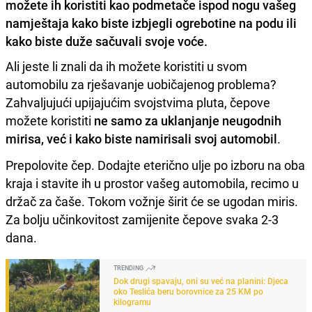
možete ih koristiti kao podmetače ispod nogu vašeg
namještaja kako biste izbjegli ogrebotine na podu ili
kako biste duže sačuvali svoje voće.
Ali jeste li znali da ih možete koristiti u svom
automobilu za rješavanje uobičajenog problema?
Zahvaljujući upijajućim svojstvima pluta, čepove
možete koristiti
ne samo za uklanjanje neugodnih
mirisa, već i kako biste namirisali svoj automobil
.
Prepolovite čep. Dodajte eterično ulje po izboru na oba
kraja i stavite ih u prostor vašeg automobila, recimo u
držač za čaše. Tokom vožnje širit će se ugodan miris.
Za bolju učinkovitost zamijenite čepove svaka 2-3
dana.
TRENDING
Dok drugi spavaju, oni su već na planini: Djeca
oko Teslića beru borovnice za 25 KM po
kilogramu