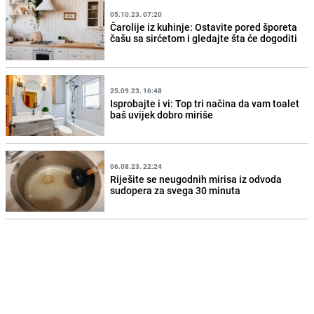
05.10.23. 07:20
Čarolije iz kuhinje: Ostavite pored šporeta
čašu sa sirćetom i gledajte šta će dogoditi
25.09.23. 16:48
Isprobajte i vi: Top tri načina da vam toalet
baš uvijek dobro miriše
06.08.23. 22:24
Riješite se neugodnih mirisa iz odvoda
sudopera za svega 30 minuta