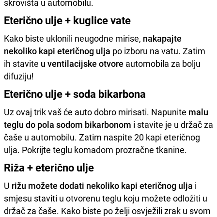
skrovišta u automobilu.
Eterično ulje + kuglice vate
Kako biste uklonili neugodne mirise,
nakapajte
nekoliko kapi eteričnog ulja
po izboru na vatu. Zatim
ih stavite
u ventilacijske otvore
automobila za bolju
difuziju!
Eterično ulje + soda bikarbona
Uz ovaj trik vaš će auto dobro mirisati. Napunite
malu
teglu do pola sodom bikarbonom
i stavite je u držač za
čaše u automobilu. Zatim naspite 20 kapi eteričnog
ulja. Pokrijte teglu komadom prozračne tkanine.
Riža + eterično ulje
U
rižu možete dodati nekoliko kapi eteričnog ulja
i
smjesu staviti u otvorenu teglu koju možete odložiti u
držač za čaše. Kako biste po želji osvježili zrak u svom