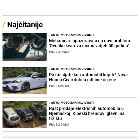
/
Najčitanije
/
AUTO-MOTO ZANIMLJIVOSTI
Mehaničari upozoravaju na novi problem:
'Ovoliko kvarova nismo vidjeli 50 godina'
PRIJE 2 DANA
/
AUTO-MOTO ZANIMLJIVOSTI
Razmišljate koji automobil kupiti? Nova
Honda Civic dobila odlične ocjene
PRIJE OKO 5H
/
AUTO-MOTO ZANIMLJIVOSTI
Rast prodaje električnih automobila u
Njemačkoj: Kineski brendovi glavni na
tržištu
PRIJE 2 DANA