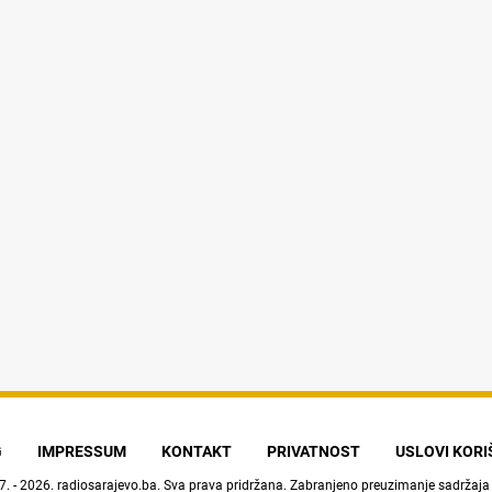
G
IMPRESSUM
KONTAKT
PRIVATNOST
USLOVI KOR
7. - 2026.
radiosarajevo.ba
. Sva prava pridržana. Zabranjeno preuzimanje sadržaja