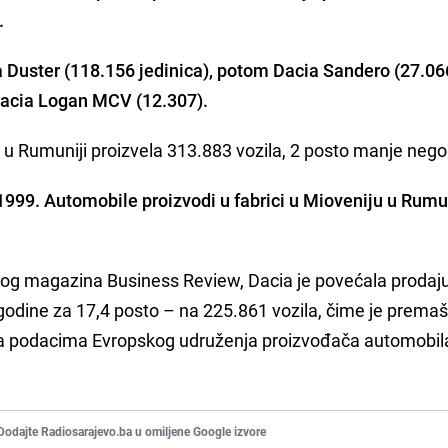
.
 Duster (118.156 jedinica), potom Dacia Sandero (27.06
 Dacia Logan MCV (12.307).
e u Rumuniji proizvela 313.883 vozila, 2 posto manje neg
1999. Automobile proizvodi u fabrici u Mioveniju u Rumu
g magazina Business Review, Dacia je povećala prodaj
 godine za 17,4 posto – na 225.861 vozila, čime je premaš
prema podacima Evropskog udruženja proizvođača automobil
Dodajte Radiosarajevo.ba u omiljene Google izvore