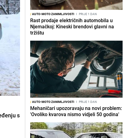
/
AUTO-MOTO ZANIMLJIVOSTI
I
PRIJE 1 DAN
Rast prodaje električnih automobila u
Njemačkoj: Kineski brendovi glavni na
tržištu
/
AUTO-MOTO ZANIMLJIVOSTI
I
PRIJE 1 DAN
Mehaničari upozoravaju na novi problem:
'Ovoliko kvarova nismo vidjeli 50 godina'
ređenju s