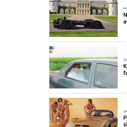
04
N
a
02
K
f
24
P
s