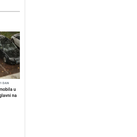
 1 DAN
omobila u
glavni na