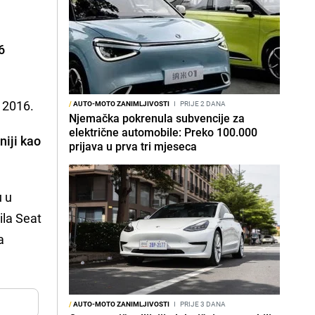
6
o 2016.
/
AUTO-MOTO ZANIMLJIVOSTI
I
PRIJE 2 DANA
Njemačka pokrenula subvencije za
električne automobile: Preko 100.000
niji kao
prijava u prva tri mjeseca
u u
ila Seat
a
/
AUTO-MOTO ZANIMLJIVOSTI
I
PRIJE 3 DANA