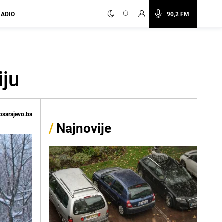
RADIO
90,2 FM
iju
osarajevo.ba
/
Najnovije