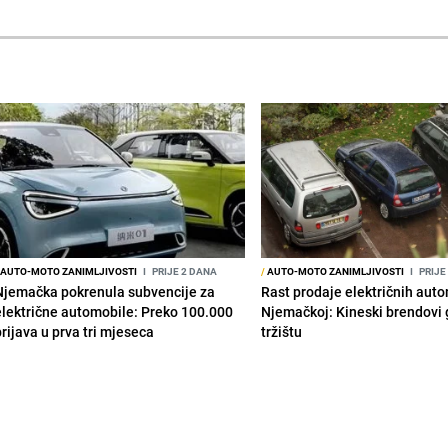
AUTO-MOTO ZANIMLJIVOSTI
I
PRIJE 2 DANA
/
AUTO-MOTO ZANIMLJIVOSTI
I
PRIJE
Njemačka pokrenula subvencije za
Rast prodaje električnih aut
električne automobile: Preko 100.000
Njemačkoj: Kineski brendovi 
prijava u prva tri mjeseca
tržištu