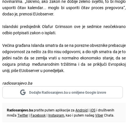
novinarima. „Iskreno, ako zakon ne dobije zeleno svjetlo, to bi moglo
usporiti čitav kalendar... moglo bi usporiti čitav proces pregovora“,
dodao je, prenosi EUobserver.
Islandski predsjednik Olafur Grimsson ove je sedmice neočekivano
odbio potpisati zakon o isplati.
Većina građana Islanda smatra da se na porezne obveznike prebacuje
odgovornost za nešto za što nisu odgovorni, a dio njih smatra da je to
jedini način da se zemlja vrati u normalno ekonomsko stanje, da se
osigura pristup međunarodnim tržištima i da se priključi Evropskoj
uniji, piše EUobserver u ponedjeljak.
radiosarajevo.ba
Dodajte Radiosarajevo.ba u omiljene Google izvore
Radiosarajevo.ba
pratite putem aplikacije za
Android
|
iOS
i društvenih
mreža
Twitter
|
Facebook
|
Instagram
, kao i putem našeg
Viber
Chata.