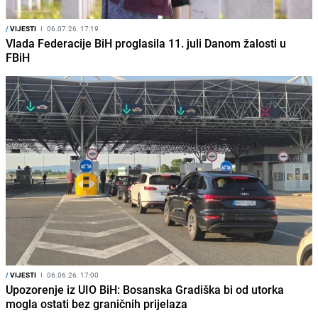
/
VIJESTI
I
06.07.26. 17:19
Vlada Federacije BiH proglasila 11. juli Danom žalosti u
FBiH
/
VIJESTI
I
06.06.26. 17:00
Upozorenje iz UIO BiH: Bosanska Gradiška bi od utorka
mogla ostati bez graničnih prijelaza