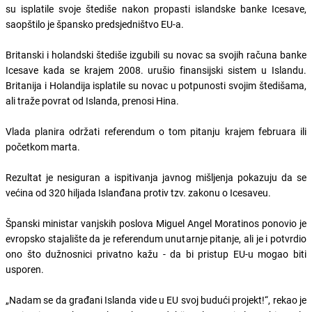
su isplatile svoje štediše nakon propasti islandske banke Icesave,
saopštilo je špansko predsjedništvo EU-a.
Britanski i holandski štediše izgubili su novac sa svojih računa banke
Icesave kada se krajem 2008. urušio finansijski sistem u Islandu.
Britanija i Holandija isplatile su novac u potpunosti svojim štedišama,
ali traže povrat od Islanda, prenosi Hina.
Vlada planira održati referendum o tom pitanju krajem februara ili
početkom marta.
Rezultat je nesiguran a ispitivanja javnog mišljenja pokazuju da se
većina od 320 hiljada Islanđana protiv tzv. zakonu o Icesaveu.
Španski ministar vanjskih poslova Miguel Angel Moratinos ponovio je
evropsko stajalište da je referendum unutarnje pitanje, ali je i potvrdio
ono što dužnosnici privatno kažu - da bi pristup EU-u mogao biti
usporen.
„Nadam se da građani Islanda vide u EU svoj budući projekt!“, rekao je