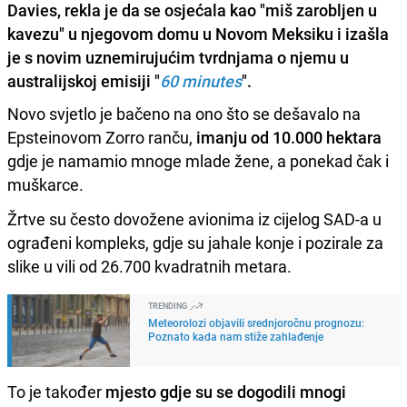
Davies, rekla je da se osjećala kao "miš zarobljen u
kavezu" u njegovom domu u Novom Meksiku i izašla
je s novim uznemirujućim tvrdnjama o njemu u
australijskoj emisiji "
60 minutes
".
Novo svjetlo je bačeno na ono što se dešavalo na
Epsteinovom Zorro ranču,
imanju od 10.000 hektara
gdje je namamio mnoge mlade žene, a ponekad čak i
muškarce.
Žrtve su često dovožene avionima iz cijelog SAD-a u
ograđeni kompleks, gdje su jahale konje i pozirale za
slike u vili od 26.700 kvadratnih metara.
TRENDING
Meteorolozi objavili srednjoročnu prognozu:
Poznato kada nam stiže zahlađenje
To je također
mjesto gdje su se dogodili mnogi