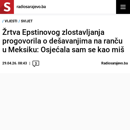
Otvor
/
VIJESTI
/
SVIJET
Žrtva Epstinovog zlostavljanja
progovorila o dešavanjima na ranču
u Meksiku: Osjećala sam se kao miš
29.04.26. 08:43
Radiosarajevo.ba
3