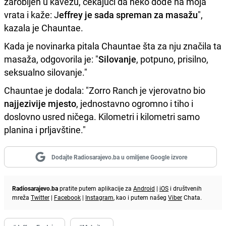
zarobljen u kavezu, čekajući da neko dođe na moja
vrata i kaže: J
effrey je sada spreman za masažu
",
kazala je Chauntae.
Kada je novinarka pitala Chauntae šta za nju značila ta
masaža, odgovorila je: "
Silovanje
, potpuno, prisilno,
seksualno silovanje."
Chauntae je dodala: "Zorro Ranch je vjerovatno bio
najjezivije mjesto
, jednostavno ogromno i tiho i
doslovno usred ničega. Kilometri i kilometri samo
planina i prljavštine."
Dodajte Radiosarajevo.ba u omiljene Google izvore
Radiosarajevo.ba
pratite putem aplikacije za
Android
|
iOS
i društvenih
mreža
Twitter
|
Facebook
|
Instagram
, kao i putem našeg
Viber
Chata.