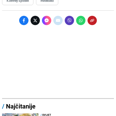
#Jeffrey Epstein
#Meksiko
/
Najčitanije
/
SVIJET