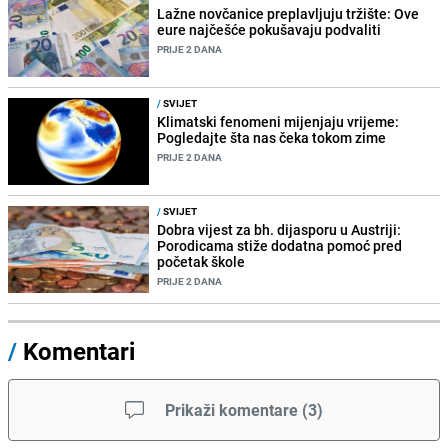
Lažne novčanice preplavljuju tržište: Ove
eure najčešće pokušavaju podvaliti
PRIJE 2 DANA
/
SVIJET
Klimatski fenomeni mijenjaju vrijeme:
Pogledajte šta nas čeka tokom zime
PRIJE 2 DANA
/
SVIJET
Dobra vijest za bh. dijasporu u Austriji:
Porodicama stiže dodatna pomoć pred
početak škole
PRIJE 2 DANA
/
Komentari
Prikaži komentare
(
3
)