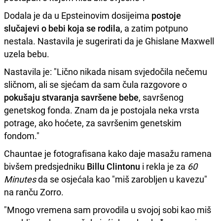
Dodala je da u Epsteinovim dosijeima
postoje
slučajevi o bebi koja se rodila
, a zatim potpuno
nestala. Nastavila je sugerirati da je Ghislane Maxwell
uzela bebu.
Nastavila je: "Lično nikada nisam svjedočila nečemu
sličnom, ali se sjećam da sam čula razgovore o
pokušaju stvaranja savršene bebe
, savršenog
genetskog fonda. Znam da je postojala neka vrsta
potrage, ako hoćete, za savršenim genetskim
fondom."
Chauntae je fotografisana kako daje masažu ramena
bivšem predsjedniku
Billu Clintonu
i rekla je za
60
Minutes
da se osjećala kao "miš zarobljen u kavezu"
na ranču Zorro.
"Mnogo vremena sam provodila u svojoj sobi kao miš