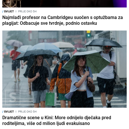
/
SVIJET
I
PRIJE OKO 5H
Najmlađi profesor na Cambridgeu suočen s optužbama za
plagijat: Odbacuje sve tvrdnje, podnio ostavku
/
SVIJET
I
PRIJE OKO 5H
Dramatične scene u Kini: More odnijelo dječaka pred
roditeljima, više od milion ljudi evakuisano