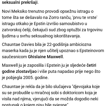
seksualni prekršaji
.
Novi Meksiko trenutno provodi opsežnu istragu o
tome šta se dešavalo na Zorro ranču, 'prvu te vrste'
istragu otkako je Epstin izvršio samoubistvo u
zatvorskoj ćeliji, čekajući sud zbog optužbi za trgovinu
ljudima u svrhu seksualnog iskorištavanja.
Chauntae Davies bila je 22-godišnja ambiciozna
maserka kada ju je njen učitelj upoznao s Epsteinovom
saučesnicom
Ghislaine Maxwell
.
Maxwell ju je zaposlila i Epstein ju je sljedeće
četiri
godine zlostavljao
i više puta napadao prije nego što
je pobjegla 2005. godine.
Chauntae je rekla da je bilo slučajeva "djevojaka koje
su se probudile u mračnoj sobi s doktoricom koja je
visila nad njima, vjerujući da se možda dogodio neki
postupak o kojem nisu bile svjesne".