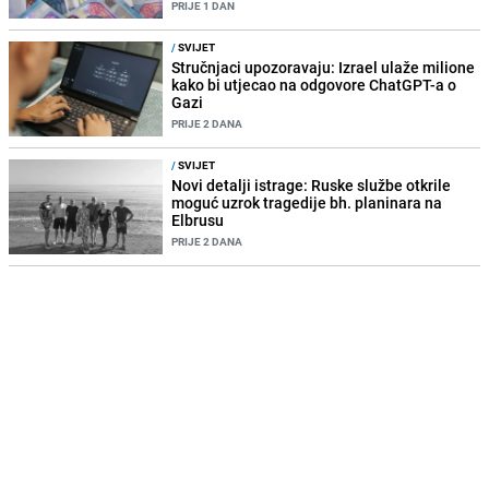
PRIJE 1 DAN
/
SVIJET
Stručnjaci upozoravaju: Izrael ulaže milione
kako bi utjecao na odgovore ChatGPT-a o
Gazi
PRIJE 2 DANA
/
SVIJET
Novi detalji istrage: Ruske službe otkrile
moguć uzrok tragedije bh. planinara na
Elbrusu
PRIJE 2 DANA