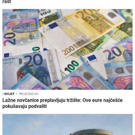
rast
/
SVIJET
I
PRIJE OKO 4H
Lažne novčanice preplavljuju tržište: Ove eure najčešće
pokušavaju podvaliti