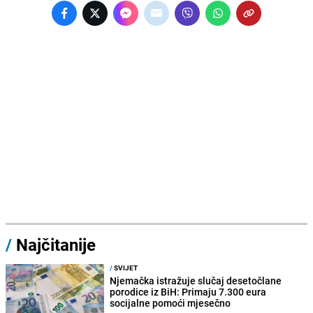
/
Najčitanije
/
SVIJET
Njemačka istražuje slučaj desetočlane
porodice iz BiH: Primaju 7.300 eura
socijalne pomoći mjesečno