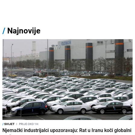
/
Najnovije
/
SVIJET
I
PRIJE OKO 1H
Njemački industrijalci upozoravaju: Rat u Iranu koči globalni