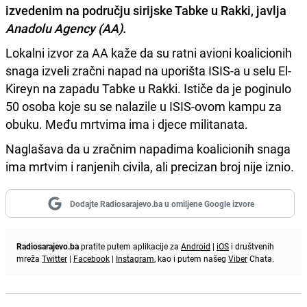
izvedenim na području sirijske Tabke u Rakki, javlja
Anadolu Agency (AA).
Lokalni izvor za AA kaže da su ratni avioni koalicionih
snaga izveli zračni napad na uporišta ISIS-a u selu El-
Kireyn na zapadu Tabke u Rakki. Ističe da je poginulo
50 osoba koje su se nalazile u ISIS-ovom kampu za
obuku. Među mrtvima ima i djece militanata.
Naglašava da u zračnim napadima koalicionih snaga
ima mrtvim i ranjenih civila, ali precizan broj nije iznio.
Dodajte Radiosarajevo.ba u omiljene Google izvore
Radiosarajevo.ba
pratite putem aplikacije za
Android
|
iOS
i društvenih
mreža
Twitter
|
Facebook
|
Instagram
, kao i putem našeg
Viber
Chata.