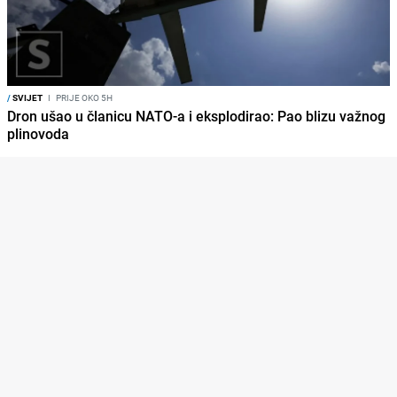
/
SVIJET
I
PRIJE OKO 5H
Dron ušao u članicu NATO-a i eksplodirao: Pao blizu važnog
plinovoda