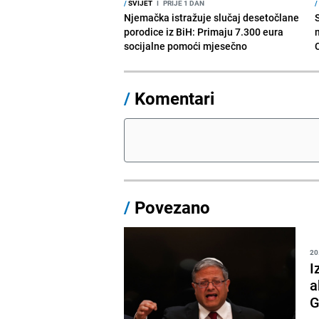
/
SVIJET
I
PRIJE 1 DAN
/
Njemačka istražuje slučaj desetočlane
porodice iz BiH: Primaju 7.300 eura
socijalne pomoći mjesečno
/
Komentari
/
Povezano
20
I
a
G