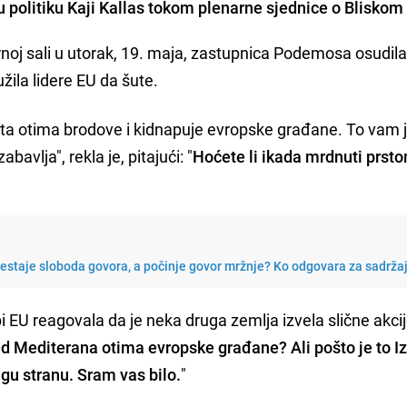
ku politiku Kaji Kallas tokom plenarne sjednice o Bliskom
noj sali u utorak, 19. maja, zastupnica Podemosa osudila
žila lidere EU da šute.
ata otima brodove i kidnapuje evropske građane. To vam 
vlja", rekla je, pitajući: "
Hoćete li ikada mrdnuti prst
restaje sloboda govora, a počinje govor mržnje? Ko odgovara za sadrža
i EU reagovala da je neka druga zemlja izvela slične akcij
red Mediterana otima evropske građane? Ali pošto je to Iz
gu stranu. Sram vas bilo.
"