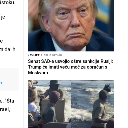
 istoku.
 je
je
om
da ih
/
SVIJET
I
PRIJE OKO 8H
Senat SAD-a usvojio oštre sankcije Rusiji:
Trump će imati veću moć za obračun s
Moskvom
j?
e: "
Šta
rael,