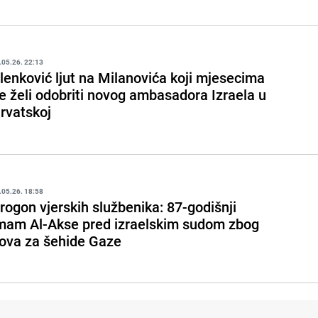
.05.26. 22:13
lenković ljut na Milanovića koji mjesecima
e želi odobriti novog ambasadora Izraela u
rvatskoj
.05.26. 18:58
rogon vjerskih službenika: 87-godišnji
mam Al-Akse pred izraelskim sudom zbog
ova za šehide Gaze