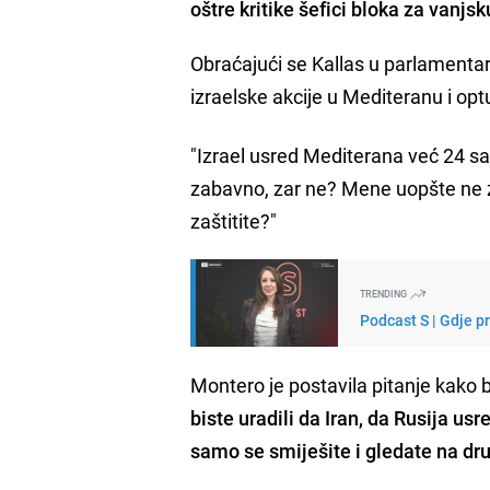
oštre kritike šefici bloka za vanjs
Obraćajući se Kallas u parlamentar
izraelske akcije u Mediteranu i optu
"Izrael usred Mediterana već 24 s
zabavno, zar ne? Mene uopšte ne zaba
zaštitite?"
TRENDING
Podcast S | Gdje p
Montero je postavila pitanje kako b
biste uradili da Iran, da Rusija us
samo se smiješite i gledate na dru