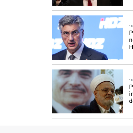
18
P
n
H
18
P
i
d