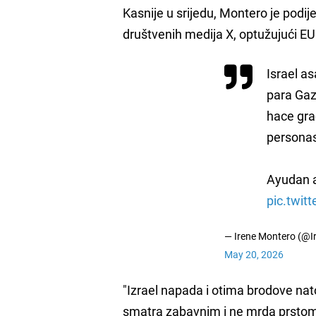
Kasnije u srijedu, Montero je podij
društvenih medija X, optužujući E
Israel a
para Gaz
hace gra
personas
Ayudan a
pic.twi
— Irene Montero (@I
May 20, 2026
"Izrael napada i otima brodove n
smatra zabavnim i ne mrda prstom d