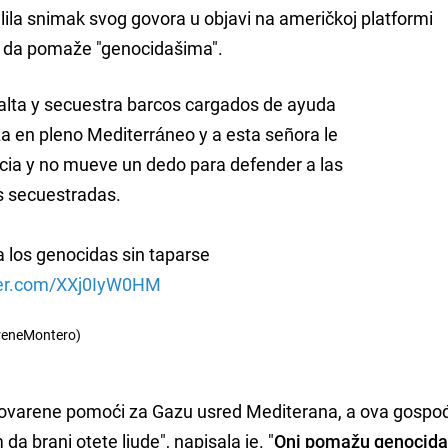
elila snimak svog govora u objavi na američkoj platformi
U da pomaže "genocidašima".
salta y secuestra barcos cargados de ayuda
a en pleno Mediterráneo y a esta señora le
cia y no mueve un dedo para defender a las
 secuestradas.
 los genocidas sin taparse
tter.com/XXj0IyW0HM
reneMontero)
atovarene pomoći za Gazu usred Mediterana, a ova gospo
a brani otete ljude", napisala je. "
Oni pomažu genocida