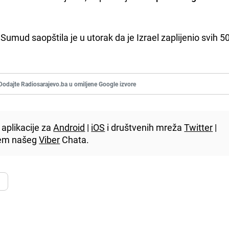
umud saopštila je u utorak da je Izrael zaplijenio svih 50
Dodajte Radiosarajevo.ba u omiljene Google izvore
aplikacije za
Android
|
iOS
i društvenih mreža
Twitter
|
utem našeg
Viber
Chata.