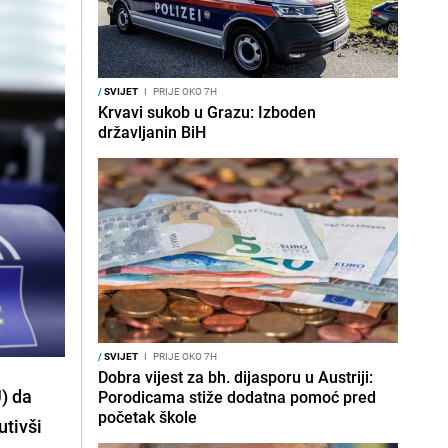
/
SVIJET
I
PRIJE OKO 7H
Krvavi sukob u Grazu: Izboden
državljanin BiH
/
SVIJET
I
PRIJE OKO 7H
Dobra vijest za bh. dijasporu u Austriji:
) da
Porodicama stiže dodatna pomoć pred
početak škole
utivši