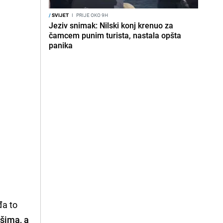
/
SVIJET
I
PRIJE OKO 9H
Jeziv snimak: Nilski konj krenuo za
čamcem punim turista, nastala opšta
panika
đa to
šima, a