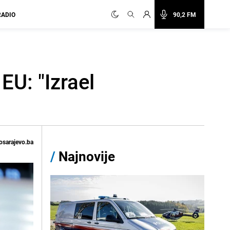
RADIO
90,2 FM
EU: "Izrael
osarajevo.ba
/
Najnovije