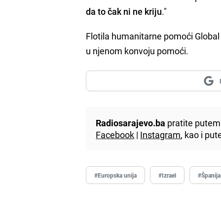
da to čak ni ne kriju
."
Flotila humanitarne pomoći Global S
u njenom konvoju pomoći.
Radiosarajevo.ba
pratite putem 
Facebook
|
Instagram
, kao i p
#Europska unija
#Izrael
#Španija