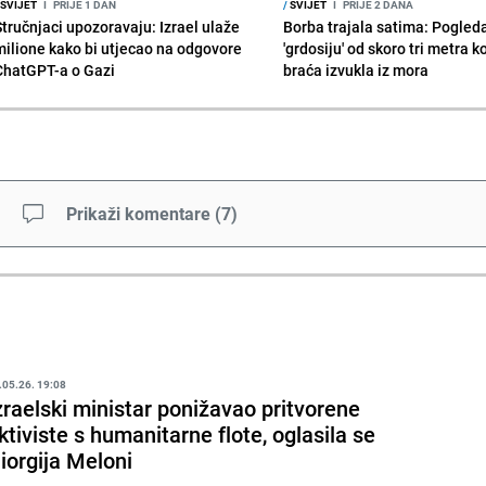
SVIJET
I
PRIJE 1 DAN
/
SVIJET
I
PRIJE 2 DANA
Stručnjaci upozoravaju: Izrael ulaže
Borba trajala satima: Pogled
milione kako bi utjecao na odgovore
'grdosiju' od skoro tri metra k
ChatGPT-a o Gazi
braća izvukla iz mora
Prikaži komentare
(
7
)
.05.26. 19:08
zraelski ministar ponižavao pritvorene
ktiviste s humanitarne flote, oglasila se
iorgija Meloni