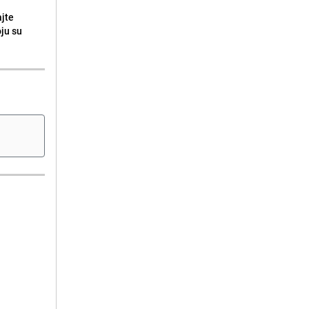
ajte
oju su