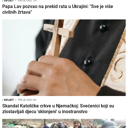
/
SVIJET
I
PRIJE OKO 1H
Papa Lav pozvao na prekid rata u Ukrajini: "Sve je više
civilnih žrtava"
/
SVIJET
I
PRIJE OKO 3H
Skandal Katoličke crkve u Njemačkoj: Svećenici koji su
zlostavljali djecu 'sklonjeni' u inostranstvo