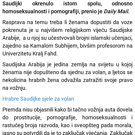
Saudijki okrenulo istom spolu, odnosno
homoseksualnosti i pornografiji, prenio je
Daily Mail
.
Rasprava na temu treba li ženama dopustiti da voze
pokrenuta je u najvišem religijskom vijeću Saudijske
Arabije, a u njoj su učestvovali brojni islamski učenjaci,
zajedno sa Kamalom Subhijem, bivšim profesorom na
Univerzitetu Kralj Fahd.
Saudijska Arabija je jedina zemlja na svijetu u kojoj
ženama nije dopušteno da sjednu za volan, a ljetos se
nekolicina hrabrih žena odvažila zatražiti svoje pravo
na vožnju.
Hrabre Saudijke sjele za volan
Premda nisu objasnili kako bi tačno vožnja auta dovela
do prostitucije, pornografije, homoseksualnosti i
rastućeg broja razvoda, kao i sveopšteg pada morala,
jasno su potvrdili da je to zaključak vijećanja. Zaključak