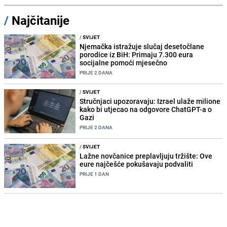
/
Najčitanije
/
SVIJET
Njemačka istražuje slučaj desetočlane
porodice iz BiH: Primaju 7.300 eura
socijalne pomoći mjesečno
PRIJE 2 DANA
/
SVIJET
Stručnjaci upozoravaju: Izrael ulaže milione
kako bi utjecao na odgovore ChatGPT-a o
Gazi
PRIJE 2 DANA
/
SVIJET
Lažne novčanice preplavljuju tržište: Ove
eure najčešće pokušavaju podvaliti
PRIJE 1 DAN