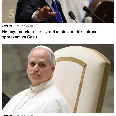
/
SVIJET
I
PRIJE OKO 1H
Netanyahu rekao "ne": Izrael odbio američki mirovni
sporazum za Gazu