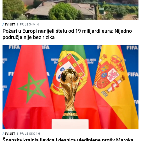
/
SVIJET
I
PRIJE 54MIN
Požari u Europi nanijeli štetu od 19 milijardi eura: Nijedno
područje nije bez rizika
/
SVIJET
I
PRIJE OKO 1H
Španska krajnja ljevica i desnica ujedinjene protiv Maroka