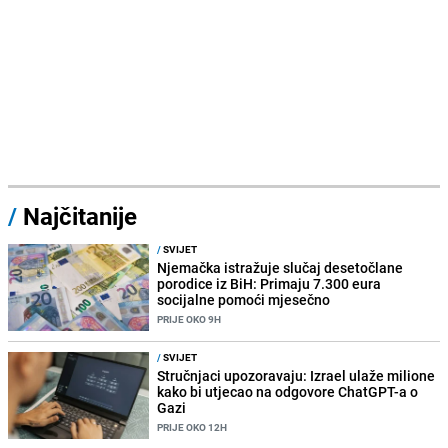
/
Najčitanije
/
SVIJET
Njemačka istražuje slučaj desetočlane
porodice iz BiH: Primaju 7.300 eura
socijalne pomoći mjesečno
PRIJE OKO 9H
/
SVIJET
Stručnjaci upozoravaju: Izrael ulaže milione
kako bi utjecao na odgovore ChatGPT-a o
Gazi
PRIJE OKO 12H