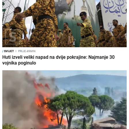
/
SVIJET
I
PRIJE 49MIN
Huti izveli veliki napad na dvije pokrajine: Najmanje 30
vojnika poginulo