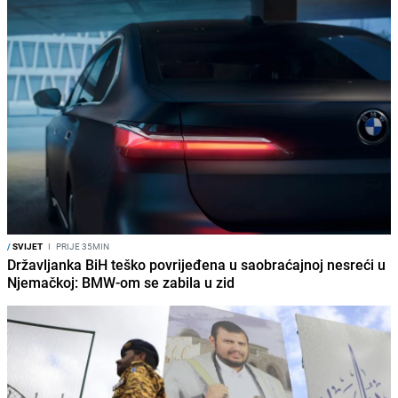
/
SVIJET
I
PRIJE 35MIN
Državljanka BiH teško povrijeđena u saobraćajnoj nesreći u
Njemačkoj: BMW-om se zabila u zid