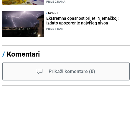
PRIJE 2 DANA
/
SVIJET
Ekstremna opasnost prijeti Njemačkoj:
Izdato upozorenje najvišeg nivoa
PRIJE 1 DAN
/
Komentari
Prikaži komentare
(
0
)