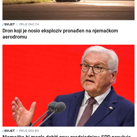
/
SVIJET
I
PRIJE OKO 7H
Dron koji je nosio eksploziv pronađen na njemačkom
aerodromu
/
SVIJET
I
PRIJE OKO 8H