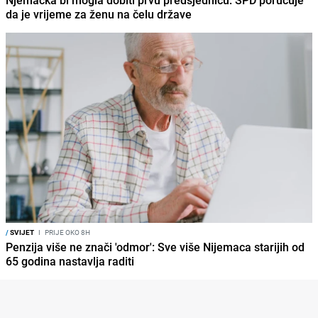
Njemačka bi mogla dobiti prvu predsjednicu: SPD poručuje
da je vrijeme za ženu na čelu države
/
SVIJET
I
PRIJE OKO 8H
Penzija više ne znači 'odmor': Sve više Nijemaca starijih od
65 godina nastavlja raditi