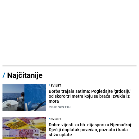
/
Najčitanije
/
SVIJET
Borba trajala satima: Pogledajte 'grdosiju'
od skoro tri metra koju su braća izvukla iz
mora
PRIJE OKO 11H
/
SVIJET
Dobre vijesti za bh. dijasporu u Njemačkoj:
Dječiji doplatak povećan, poznato i kada
stižu uplate