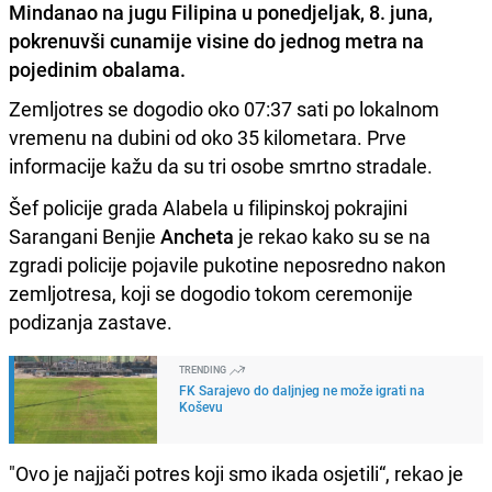
Mindanao na jugu Filipina u ponedjeljak, 8. juna,
pokrenuvši cunamije visine do jednog metra na
pojedinim obalama.
Zemljotres se dogodio oko 07:37 sati po lokalnom
vremenu na dubini od oko 35 kilometara. Prve
informacije kažu da su tri osobe smrtno stradale.
Šef policije grada Alabela u filipinskoj pokrajini
Sarangani Benjie
Ancheta
je rekao kako su se na
zgradi policije pojavile pukotine neposredno nakon
zemljotresa, koji se dogodio tokom ceremonije
podizanja zastave.
TRENDING
FK Sarajevo do daljnjeg ne može igrati na
Koševu
"Ovo je najjači potres koji smo ikada osjetili“, rekao je