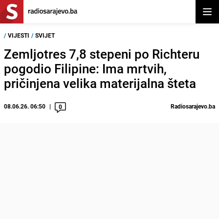
Otvor
/
VIJESTI
/
SVIJET
Zemljotres 7,8 stepeni po Richteru
pogodio Filipine: Ima mrtvih,
pričinjena velika materijalna šteta
08.06.26. 06:50
Radiosarajevo.ba
0