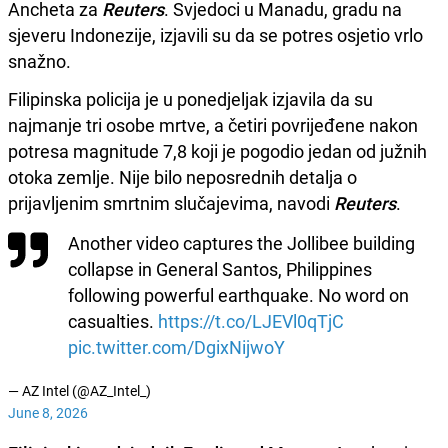
Ancheta za
Reuters
. Svjedoci u Manadu, gradu na
sjeveru Indonezije, izjavili su da se potres osjetio vrlo
snažno.
Filipinska policija je u ponedjeljak izjavila da su
najmanje tri osobe mrtve, a četiri povrijeđene nakon
potresa magnitude 7,8 koji je pogodio jedan od južnih
otoka zemlje. Nije bilo neposrednih detalja o
prijavljenim smrtnim slučajevima, navodi
Reuters
.
Another video captures the Jollibee building
collapse in General Santos, Philippines
following powerful earthquake. No word on
casualties.
https://t.co/LJEVl0qTjC
pic.twitter.com/DgixNijwoY
— AZ Intel (@AZ_Intel_)
June 8, 2026