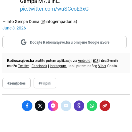
Gempa M7.8 ini…
pic.twitter.com/wuSCcoE3xG
— Info Gempa Dunia (@infogempadunia)
June 8, 2026
Dodajte Radiosarajevo.ba u omiljene Google izvore
Radiosarajevo.ba
pratite putem aplikacije za
Android
|
iOS
i društvenih
mreža
Twitter
|
Facebook
|
Instagram
, kao i putem našeg
Viber
Chata.
#zemljotres
#Filipini