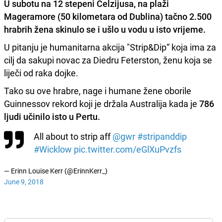
U subotu na 12 stepeni Celzijusa, na plaži
Mageramore (50 kilometara od Dublina)
tačno 2.500
hrabrih žena skinulo se i ušlo u vodu u isto vrijeme.
U pitanju je humanitarna akcija "Strip&Dip“ koja ima za
cilj da sakupi novac za Diedru Feterston, ženu koja se
liječi od raka dojke.
Tako su ove hrabre, nage i humane žene oborile
Guinnessov rekord koji je držala Australija kada je
786
ljudi učinilo isto u Pertu.
All about to strip aff
@gwr
#stripanddip
#Wicklow
pic.twitter.com/eGlXuPvzfs
— Erinn Louise Kerr (@ErinnKerr_)
June 9, 2018