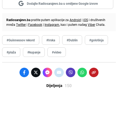
Dodajte Radiosarajevo.ba u omiljene Google izvore
Radiosarajevo.ba
pratite putem aplikacije za
Android
|
iOS
i društvenih
mreža
Twitter
|
Facebook
|
Instagram
, kao i putem našeg
Viber
Chata.
#Guinnessov rekord
#Irska
#Dublin
#golotinja
#plaža
#kupanje
#video
150
Dijeljenja