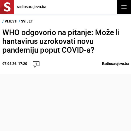
Otvor
/
VIJESTI
/
SVIJET
WHO odgovorio na pitanje: Može li
hantavirus uzrokovati novu
pandemiju poput COVID-a?
07.05.26. 17:20
Radiosarajevo.ba
1