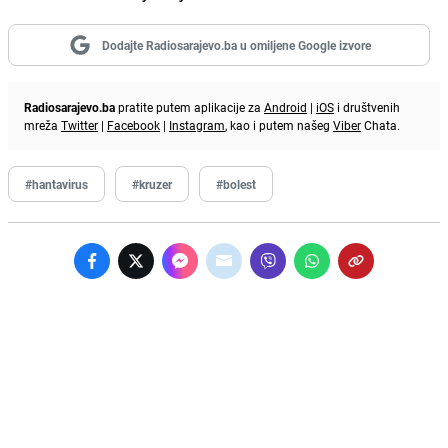
Dodajte Radiosarajevo.ba u omiljene Google izvore
Radiosarajevo.ba
pratite putem aplikacije za
Android
|
iOS
i društvenih
mreža
Twitter
|
Facebook
|
Instagram
, kao i putem našeg
Viber
Chata.
#hantavirus
#kruzer
#bolest