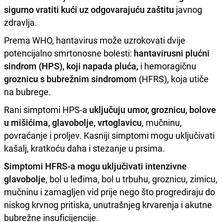
sigurno vratiti kući uz odgovarajuću zaštitu
javnog
zdravlja.
Prema WHO, hantavirus može uzrokovati dvije
potencijalno smrtonosne bolesti:
hantavirusni plućni
sindrom (HPS), koji napada pluća,
i hemoragičnu
groznicu s bubrežnim sindromom
(HFRS), koja utiče
na bubrege.
Rani simptomi HPS-a
uključuju umor, groznicu, bolove
u mišićima, glavobolje, vrtoglavicu
, mučninu,
povraćanje i proljev. Kasniji simptomi mogu uključivati ​​
kašalj, kratkoću daha i stezanje u prsima.
Simptomi HFRS-a mogu uključivati ​​intenzivne
glavobolje
, bol u leđima, bol u trbuhu, groznicu, zimicu,
mučninu i zamagljen vid prije nego što progrediraju do
niskog krvnog pritiska, unutrašnjeg krvarenja i akutne
bubrežne insuficijencije.