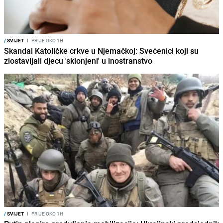
/
SVIJET
I
PRIJE OKO 1H
Skandal Katoličke crkve u Njemačkoj: Svećenici koji su
zlostavljali djecu 'sklonjeni' u inostranstvo
/
SVIJET
I
PRIJE OKO 1H