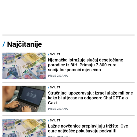
/
Najčitanije
/
SVIJET
Njemačka istražuje slučaj desetočlane
porodice iz BiH: Primaju 7.300 eura
socijalne pomoći mjesečno
PRIJE 2 DANA
/
SVIJET
Stručnjaci upozoravaju: Izrael ulaže milione
kako bi utjecao na odgovore ChatGPT-a o
Gazi
PRIJE 2 DANA
/
SVIJET
Lažne novčanice preplavljuju tržište: Ove
eure najčešće pokušavaju podvaliti
PRIJE OKO 22H