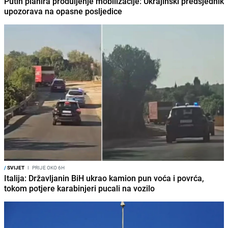
Putin planira produljenje mobilizacije: Ukrajinski predsjednik
upozorava na opasne posljedice
/
SVIJET
I
PRIJE OKO 6H
Italija: Državljanin BiH ukrao kamion pun voća i povrća,
tokom potjere karabinjeri pucali na vozilo