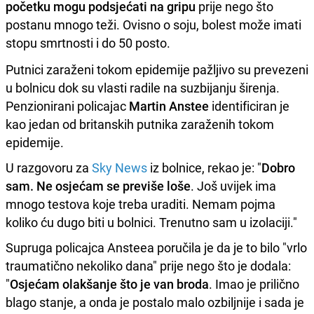
početku mogu podsjećati na gripu
prije nego što
postanu mnogo teži. Ovisno o soju, bolest može imati
stopu smrtnosti i do 50 posto.
Putnici zaraženi tokom epidemije pažljivo su prevezeni
u bolnicu dok su vlasti radile na suzbijanju širenja.
Penzionirani policajac
Martin Anstee
identificiran je
kao jedan od britanskih putnika zaraženih tokom
epidemije.
U razgovoru za
Sky News
iz bolnice, rekao je: "
Dobro
sam. Ne osjećam se previše loše
. Još uvijek ima
mnogo testova koje treba uraditi. Nemam pojma
koliko ću dugo biti u bolnici. Trenutno sam u izolaciji."
Supruga policajca Ansteea poručila je da je to bilo "vrlo
traumatično nekoliko dana" prije nego što je dodala:
"
Osjećam olakšanje što je van broda
. Imao je prilično
blago stanje, a onda je postalo malo ozbiljnije i sada je