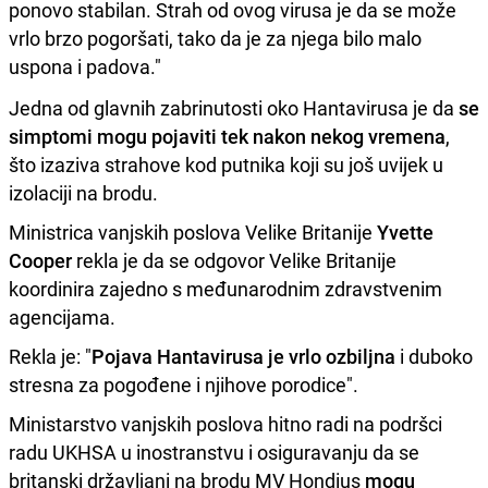
ponovo stabilan. Strah od ovog virusa je da se može
vrlo brzo pogoršati, tako da je za njega bilo malo
uspona i padova."
Jedna od glavnih zabrinutosti oko Hantavirusa je da
se
simptomi mogu pojaviti tek nakon nekog vremena
,
što izaziva strahove kod putnika koji su još uvijek u
izolaciji na brodu.
Ministrica vanjskih poslova Velike Britanije
Yvette
Cooper
rekla je da se odgovor Velike Britanije
koordinira zajedno s međunarodnim zdravstvenim
agencijama.
Rekla je: "
Pojava Hantavirusa je vrlo ozbiljna
i duboko
stresna za pogođene i njihove porodice".
Ministarstvo vanjskih poslova hitno radi na podršci
radu UKHSA u inostranstvu i osiguravanju da se
britanski državljani na brodu MV Hondius
mogu