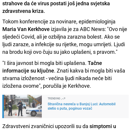
strahove da će virus postati još jedna svjetska
zdravstvena kriza.
Tokom konferencije za novinare, epidemiologinja
Maria Van Kerkhove
izjavila je za ABC News: "Ovo nije
sljedeći Covid, ali je ozbiljna zarazna bolest. Ako se
ljudi zaraze, a infekcije su rijetke, mogu umrijeti. Ljudi
na brodu koji ovo čuju su jako uplašeni, s pravom."
"I šira javnost bi mogla biti uplašena.
Tačne
informacije su ključne
. Znati kakva bi mogla biti vaša
stvarna izloženost - većina ljudi nikada neće biti
izložena ovome", poručila je Kerkhove.
TRENDING
Stravična nesreća u Banjoj Luci: Automobil
sletio s puta, poginuo vozač
Zdravstveni zvaničnici upozorili su da
simptomi u