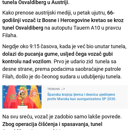
tunela Osvaldiberg u Austriji.
Kako prenose austrijski mediji, u petak ujutru,
66-
godišnji vozač iz Bosne i Hercegovine kretao se kroz
tunel Osvaldiberg
na autoputu Tauern A10 u pravcu
Filaha.
Negdje oko 9:15 časova, kada je već bio unutar tunela,
dolazi do pucanja gume, usljed čega vozač gubi
kontrolu nad vozilom
. Prvo je udario zid tunela sa
desne strane, prema podacima saobraćajne patrole
Filah, došlo je do čeonog sudara u udubljenju tunela.
TRENDING
Španska krajnja ljevica i desnica ujedinjene
protiv Maroka kao suorganizatora SP 2030.
Na svu sreću, vozač je zadobio samo lakše povrede.
Zbog operacija čišćenja i spasavanja, tunel