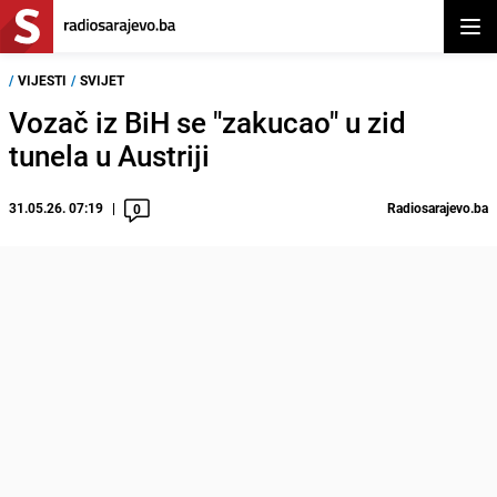
Otvor
/
VIJESTI
/
SVIJET
Vozač iz BiH se "zakucao" u zid
tunela u Austriji
31.05.26. 07:19
Radiosarajevo.ba
0