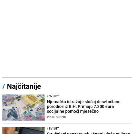
/
Najčitanije
/
SVIJET
Njemačka istražuje slučaj desetočlane
porodice iz BiH: Primaju 7.300 eura
socijalne pomoći mjesečno
PRIJE OKO 9H
/
SVIJET
Stručnjaci upozoravaju: Izrael ulaže milione