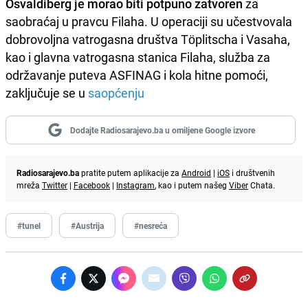
Osvaldiberg je morao biti potpuno zatvoren
za
saobraćaj u pravcu Filaha. U operaciji su učestvovala
dobrovoljna vatrogasna društva Töplitscha i Vasaha,
kao i glavna vatrogasna stanica Filaha, služba za
održavanje puteva ASFINAG i kola hitne pomoći,
zaključuje se u
saopćenju
Dodajte Radiosarajevo.ba u omiljene Google izvore
Radiosarajevo.ba
pratite putem aplikacije za
Android
|
iOS
i društvenih
mreža
Twitter
|
Facebook
|
Instagram
, kao i putem našeg
Viber
Chata.
#tunel
#Austrija
#nesreća