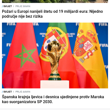
/
SVIJET
I
PRIJE 36MIN
Požari u Europi nanijeli štetu od 19 milijardi eura: Nijedno
područje nije bez rizika
/
SVIJET
I
PRIJE 44MIN
Španska krajnja ljevica i desnica ujedinjene protiv Maroka
kao suorganizatora SP 2030.