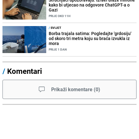
kako bi utjecao na odgovore ChatGPT-a o
Gazi
PRIJE OKO 11H
/
SVIJET
Borba trajala satima: Pogledajte 'grdosiju'
od skoro tri metra koju su braća izvukla iz
mora
PRIJE 1 DAN
/
Komentari
Prikaži komentare
(
0
)