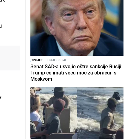
u
/
SVIJET
I
PRIJE OKO 4H
Senat SAD-a usvojio oštre sankcije Rusiji:
Trump će imati veću moć za obračun s
Moskvom
s