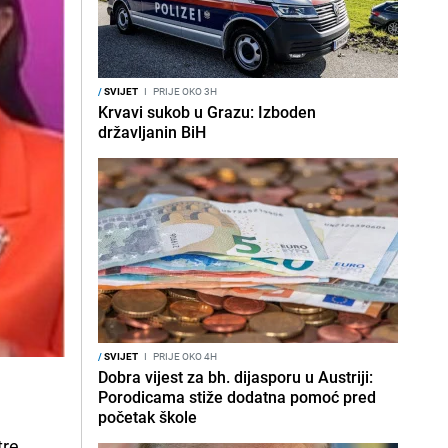
/
SVIJET
I
PRIJE OKO 3H
Krvavi sukob u Grazu: Izboden
državljanin BiH
/
SVIJET
I
PRIJE OKO 4H
Dobra vijest za bh. dijasporu u Austriji:
Porodicama stiže dodatna pomoć pred
početak škole
tre