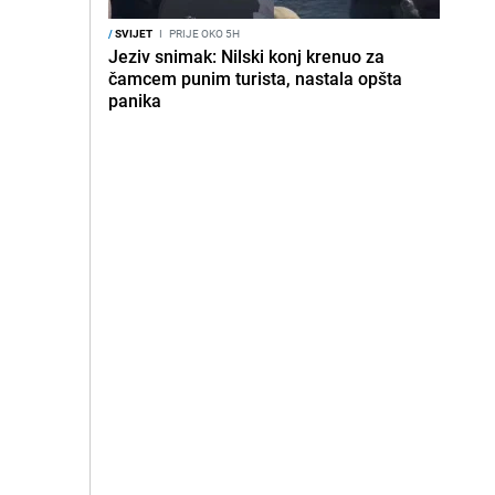
/
SVIJET
I
PRIJE OKO 5H
Jeziv snimak: Nilski konj krenuo za
čamcem punim turista, nastala opšta
panika