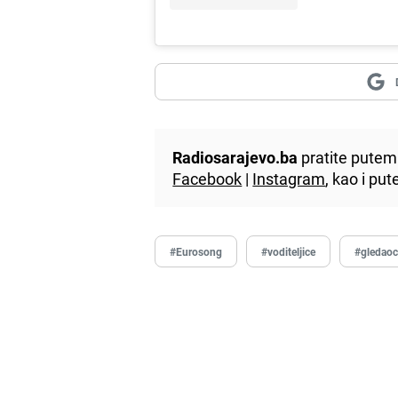
Radiosarajevo.ba
pratite putem 
Facebook
|
Instagram
, kao i p
#Eurosong
#voditeljice
#gledaoc