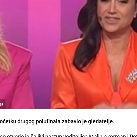
ga
očetku drugog polufinala zabavio je gledatelje.
 otvorio je šaljivi nastup voditeljica Malin Åkerman i Pe