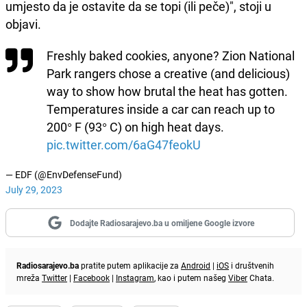
umjesto da je ostavite da se topi (ili peče)", stoji u
objavi.
Freshly baked cookies, anyone? Zion National
Park rangers chose a creative (and delicious)
way to show how brutal the heat has gotten.
Temperatures inside a car can reach up to
200° F (93° C) on high heat days.
pic.twitter.com/6aG47feokU
— EDF (@EnvDefenseFund)
July 29, 2023
Dodajte Radiosarajevo.ba u omiljene Google izvore
Radiosarajevo.ba
pratite putem aplikacije za
Android
|
iOS
i društvenih
mreža
Twitter
|
Facebook
|
Instagram
, kao i putem našeg
Viber
Chata.