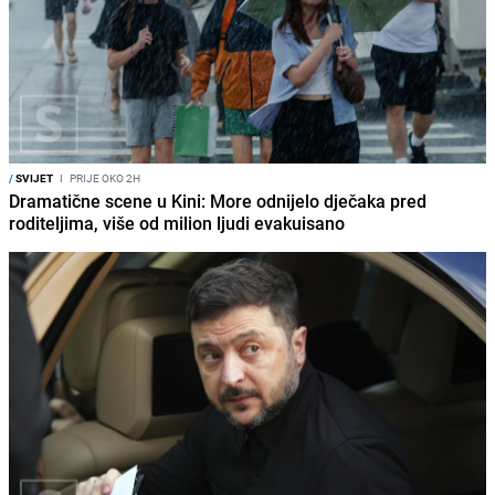
/
SVIJET
I
PRIJE OKO 2H
Dramatične scene u Kini: More odnijelo dječaka pred
roditeljima, više od milion ljudi evakuisano