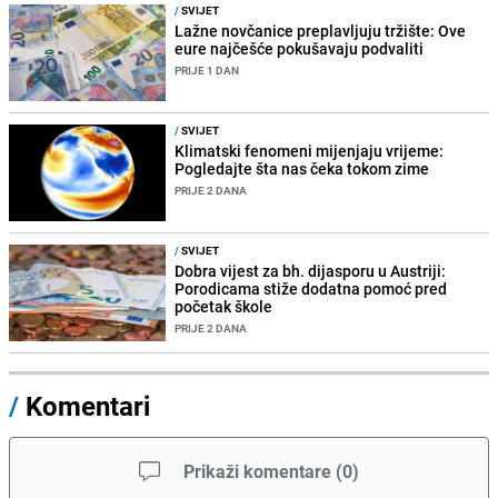
/
SVIJET
Lažne novčanice preplavljuju tržište: Ove
eure najčešće pokušavaju podvaliti
PRIJE 1 DAN
/
SVIJET
Klimatski fenomeni mijenjaju vrijeme:
Pogledajte šta nas čeka tokom zime
PRIJE 2 DANA
/
SVIJET
Dobra vijest za bh. dijasporu u Austriji:
Porodicama stiže dodatna pomoć pred
početak škole
PRIJE 2 DANA
/
Komentari
Prikaži komentare
(
0
)