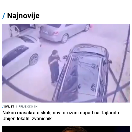
/
Najnovije
/
SVIJET
I
PRIJE OKO 1H
Nakon masakra u školi, novi oružani napad na Tajlandu:
Ubijen lokalni zvaničnik