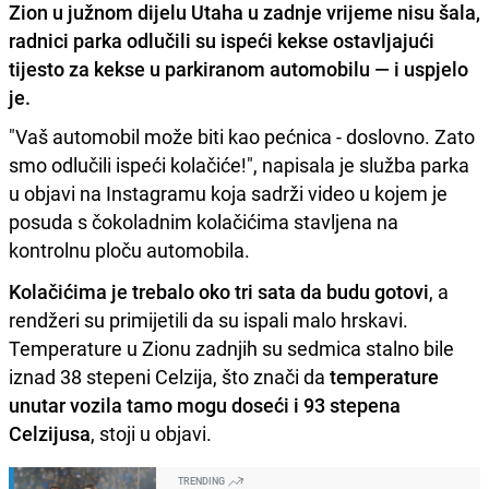
Zion u južnom dijelu Utaha u zadnje vrijeme nisu šala,
radnici parka odlučili su ispeći kekse ostavljajući
tijesto za kekse u parkiranom automobilu — i uspjelo
je.
"Vaš automobil može biti kao pećnica - doslovno. Zato
smo odlučili ispeći kolačiće!", napisala je služba parka
u objavi na Instagramu koja sadrži video u kojem je
posuda s čokoladnim kolačićima stavljena na
kontrolnu ploču automobila.
Kolačićima je trebalo oko tri sata da budu gotovi
, a
rendžeri su primijetili da su ispali malo hrskavi.
Temperature u Zionu zadnjih su sedmica stalno bile
iznad 38 stepeni Celzija, što znači da
temperature
unutar vozila tamo mogu doseći i 93 stepena
Celzijusa
, stoji u objavi.
TRENDING