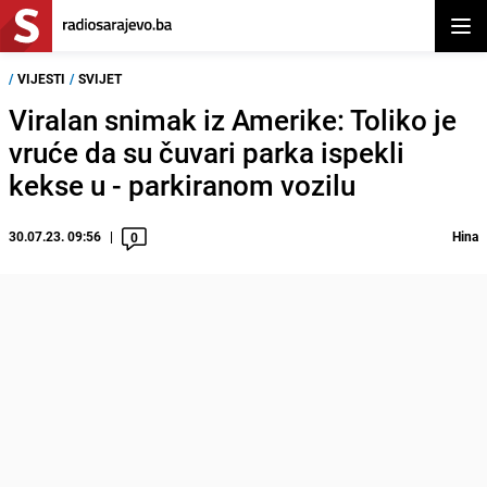
Otvor
/
VIJESTI
/
SVIJET
Viralan snimak iz Amerike: Toliko je
vruće da su čuvari parka ispekli
kekse u - parkiranom vozilu
30.07.23. 09:56
Hina
0