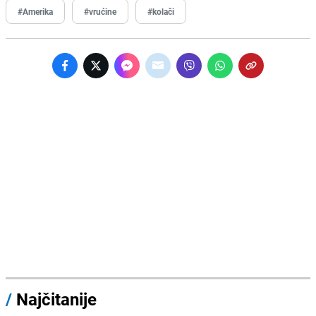
#Amerika
#vrućine
#kolači
/
Najčitanije