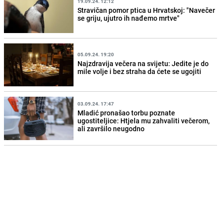
19.09.24. 12:12
Stravičan pomor ptica u Hrvatskoj: "Navečer
se griju, ujutro ih nađemo mrtve"
05.09.24. 19:20
Najzdravija večera na svijetu: Jedite je do
mile volje i bez straha da ćete se ugojiti
03.09.24. 17:47
Mladić pronašao torbu poznate
ugostiteljice: Htjela mu zahvaliti večerom,
ali završilo neugodno