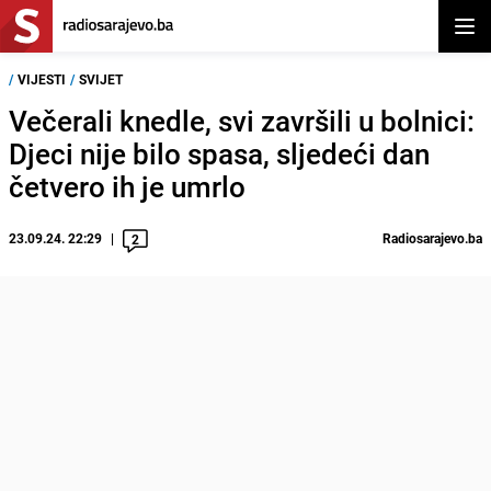
Otvor
/
VIJESTI
/
SVIJET
Večerali knedle, svi završili u bolnici:
Djeci nije bilo spasa, sljedeći dan
četvero ih je umrlo
23.09.24. 22:29
Radiosarajevo.ba
2