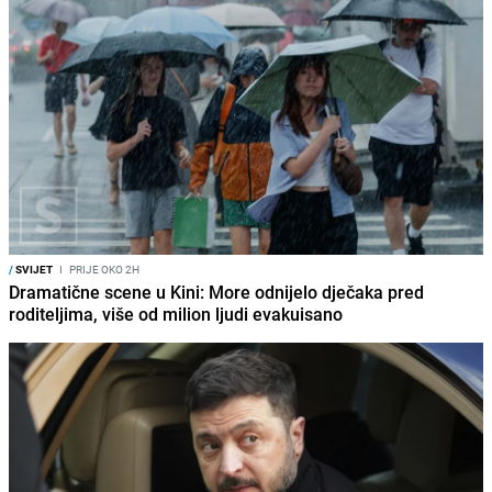
/
SVIJET
I
PRIJE OKO 2H
Dramatične scene u Kini: More odnijelo dječaka pred
roditeljima, više od milion ljudi evakuisano