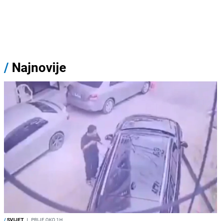
/
Najnovije
/
SVIJET
I
PRIJE OKO 1H