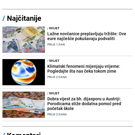
/
Najčitanije
/
SVIJET
Lažne novčanice preplavljuju tržište: Ove
eure najčešće pokušavaju podvaliti
PRIJE 1 DAN
/
SVIJET
Klimatski fenomeni mijenjaju vrijeme:
Pogledajte šta nas čeka tokom zime
PRIJE 2 DANA
/
SVIJET
Dobra vijest za bh. dijasporu u Austriji:
Porodicama stiže dodatna pomoć pred
početak škole
PRIJE 2 DANA