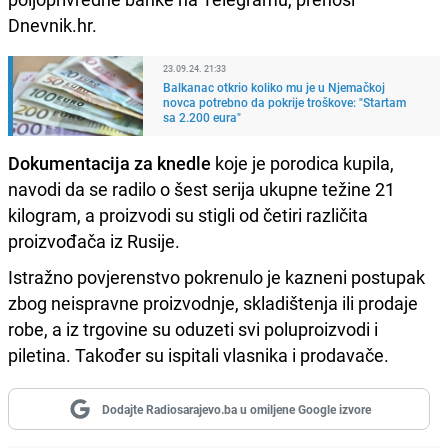
Dnevnik.hr.
23.09.24. 21:33
Balkanac otkrio koliko mu je u Njemačkoj
novca potrebno da pokrije troškove: "Startam
sa 2.200 eura"
Dokumentacija za knedle
koje je porodica kupila,
navodi da se radilo o šest serija ukupne težine 21
kilogram, a proizvodi su stigli od četiri različita
proizvođača iz Rusije.
Istražno povjerenstvo pokrenulo je kazneni postupak
zbog neispravne proizvodnje, skladištenja ili prodaje
robe, a iz trgovine su oduzeti svi poluproizvodi i
piletina. Također su ispitali vlasnika i prodavače.
Dodajte Radiosarajevo.ba u omiljene Google izvore