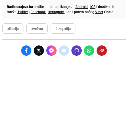
Radiosarajevo.ba
pratite putem aplikacije za
Android
|
iOS
i društvenih
mreža
Twitter
|
Facebook
|
Instagram
, kao i putem našeg
Viber
Chata.
#Rusija
#večera
#tragedija