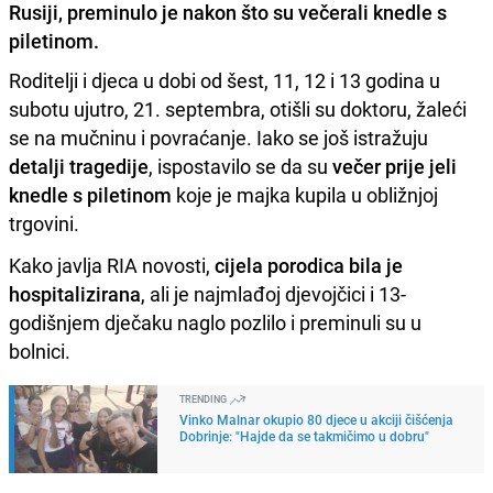
Rusiji, preminulo je nakon što su večerali knedle s
piletinom.
Roditelji i djeca u dobi od šest, 11, 12 i 13 godina u
subotu ujutro, 21. septembra, otišli su doktoru, žaleći
se na mučninu i povraćanje. Iako se još istražuju
detalji tragedije
, ispostavilo se da su
večer prije jeli
knedle s piletinom
koje je majka kupila u obližnjoj
trgovini.
Kako javlja RIA novosti,
cijela porodica bila je
hospitalizirana
, ali je najmlađoj djevojčici i 13-
godišnjem dječaku naglo pozlilo i preminuli su u
bolnici.
TRENDING
Vinko Malnar okupio 80 djece u akciji čišćenja
Dobrinje: "Hajde da se takmičimo u dobru"