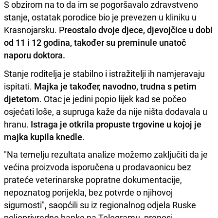
S obzirom na to da im se pogoršavalo zdravstveno
stanje, ostatak porodice bio je prevezen u kliniku u
Krasnojarsku. P
reostalo dvoje djece, djevojčice u dobi
od 11 i 12 godina, također su preminule unatoč
naporu doktora.
Stanje roditelja je stabilno i istražitelji ih namjeravaju
ispitati.
Majka je također, navodno, trudna s petim
djetetom
. Otac je jedini popio lijek kad se počeo
osjećati loše, a supruga kaže da nije ništa dodavala u
hranu.
Istraga je otkrila propuste trgovine u kojoj je
majka kupila knedle
.
"Na temelju rezultata analize možemo zaključiti da je
većina proizvoda isporučena u prodavaonicu bez
prateće veterinarske popratne dokumentacije,
nepoznatog porijekla, bez potvrde o njihovoj
sigurnosti", saopćili su iz regionalnog odjela Ruske
poljoprivredne banke na Telegramu, prenosi