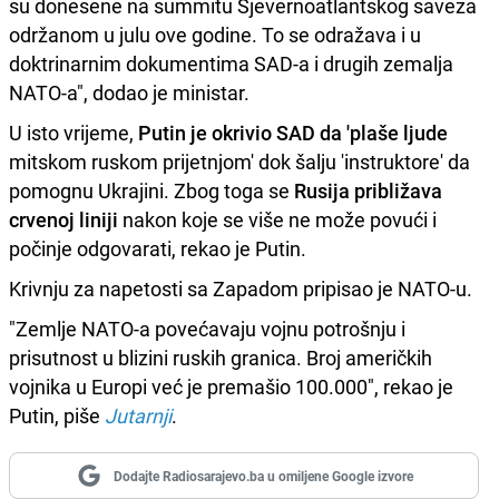
su donesene na summitu Sjevernoatlantskog saveza
održanom u julu ove godine. To se odražava i u
doktrinarnim dokumentima SAD-a i drugih zemalja
NATO-a", dodao je ministar.
U isto vrijeme,
Putin je okrivio SAD da 'plaše ljude
mitskom ruskom prijetnjom' dok šalju 'instruktore' da
pomognu Ukrajini. Zbog toga se
Rusija približava
crvenoj liniji
nakon koje se više ne može povući i
počinje odgovarati, rekao je Putin.
Krivnju za napetosti sa Zapadom pripisao je NATO-u.
"Zemlje NATO-a povećavaju vojnu potrošnju i
prisutnost u blizini ruskih granica. Broj američkih
vojnika u Europi već je premašio 100.000", rekao je
Putin, piše
Jutarnji
.
Dodajte Radiosarajevo.ba u omiljene Google izvore