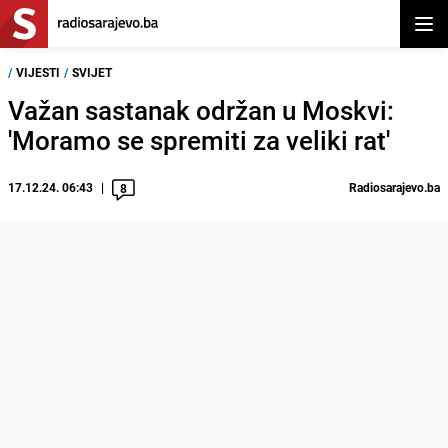
Otvor
/
VIJESTI
/
SVIJET
Važan sastanak održan u Moskvi:
'Moramo se spremiti za veliki rat'
17.12.24. 06:43
Radiosarajevo.ba
8