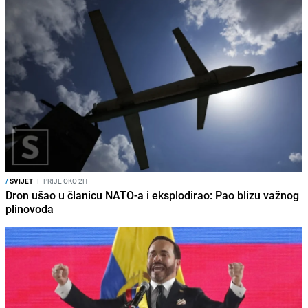
/
SVIJET
I
PRIJE OKO 2H
Dron ušao u članicu NATO-a i eksplodirao: Pao blizu važnog
plinovoda