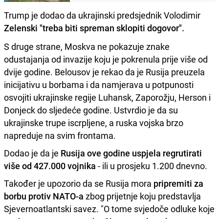
Trump je dodao da ukrajinski predsjednik Volodimir
Zelenski "treba biti spreman sklopiti dogovor".
S druge strane, Moskva ne pokazuje znake
odustajanja od invazije koju je pokrenula prije više od
dvije godine. Belousov je rekao da je Rusija preuzela
inicijativu u borbama i da namjerava u potpunosti
osvojiti ukrajinske regije Luhansk, Zaporožju, Herson i
Donjeck do sljedeće godine. Ustvrdio je da su
ukrajinske trupe iscrpljene, a ruska vojska brzo
napreduje na svim frontama.
Dodao je da je
Rusija ove godine uspjela regrutirati
više od 427.000 vojnika
- ili u prosjeku 1.200 dnevno.
Također je upozorio da se Rusija mora
pripremiti za
borbu protiv NATO-a
zbog prijetnje koju predstavlja
Sjevernoatlantski savez. "O tome svjedoče odluke koje