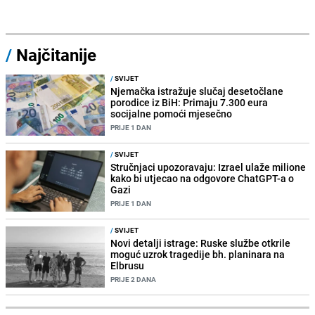
/
Najčitanije
/
SVIJET
Njemačka istražuje slučaj desetočlane
porodice iz BiH: Primaju 7.300 eura
socijalne pomoći mjesečno
PRIJE 1 DAN
/
SVIJET
Stručnjaci upozoravaju: Izrael ulaže milione
kako bi utjecao na odgovore ChatGPT-a o
Gazi
PRIJE 1 DAN
/
SVIJET
Novi detalji istrage: Ruske službe otkrile
moguć uzrok tragedije bh. planinara na
Elbrusu
PRIJE 2 DANA