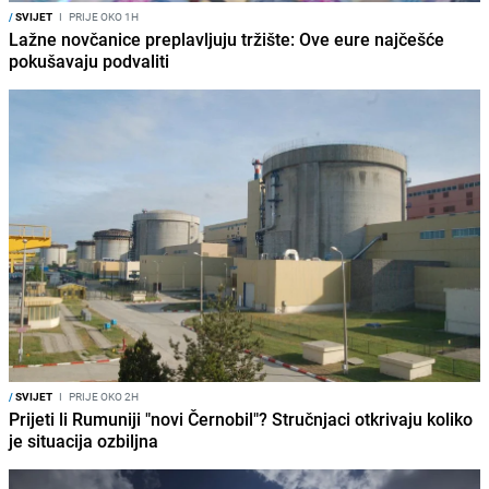
/
SVIJET
I
PRIJE OKO 1H
Lažne novčanice preplavljuju tržište: Ove eure najčešće
pokušavaju podvaliti
/
SVIJET
I
PRIJE OKO 2H
Prijeti li Rumuniji "novi Černobil"? Stručnjaci otkrivaju koliko
je situacija ozbiljna