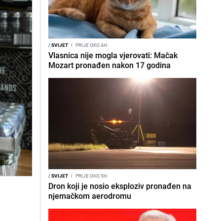
/
SVIJET
I
PRIJE OKO 4H
Vlasnica nije mogla vjerovati: Mačak
Mozart pronađen nakon 17 godina
/
SVIJET
I
PRIJE OKO 5H
Dron koji je nosio eksploziv pronađen na
njemačkom aerodromu