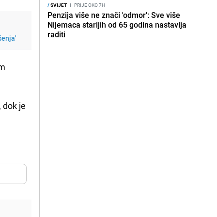
/
SVIJET
I
PRIJE OKO 7H
Penzija više ne znači 'odmor': Sve više
Nijemaca starijih od 65 godina nastavlja
raditi
šenja'
om
 dok je