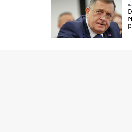
03
D
N
p