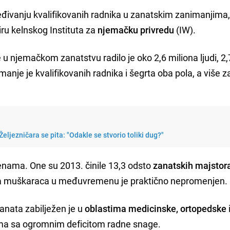
đivanju kvalifikovanih radnika u zanatskim zanimanjima,
iru kelnskog Instituta za
njemačku privredu
(IW).
 u njemačkom zanatstvu radilo je oko 2,6 miliona ljudi, 2
anje je kvalifikovanih radnika i šegrta oba pola, a više z
eljezničara se pita: "Odakle se stvorio toliki dug?"
ženama. One su 2013. činile 13,3 odsto
zanatskih majstor
tora muškaraca u međuvremenu je praktično nepromenjen.
anata zabilježen je u
oblastima medicinske, ortopedske
ima sa ogromnim deficitom radne snage.