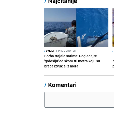
/
Najčitanije
/
SVIJET
I
PRIJE OKO 10H
/
Borba trajala satima: Pogledajte
D
'grdosiju' od skoro tri metra koju su
braća izvukla iz mora
/
Komentari