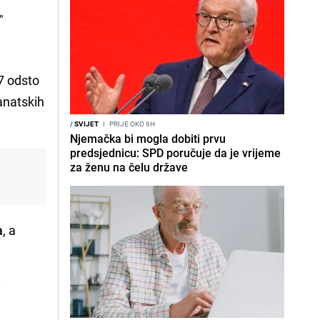
"
,7 odsto
anatskih
/
SVIJET
I
PRIJE OKO 6H
Njemačka bi mogla dobiti prvu
predsjednicu: SPD poručuje da je vrijeme
za ženu na čelu države
a
, a
i