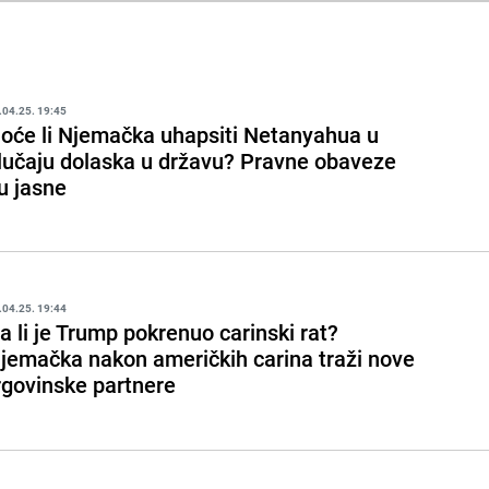
.04.25. 19:45
oće li Njemačka uhapsiti Netanyahua u
lučaju dolaska u državu? Pravne obaveze
u jasne
.04.25. 19:44
a li je Trump pokrenuo carinski rat?
jemačka nakon američkih carina traži nove
rgovinske partnere