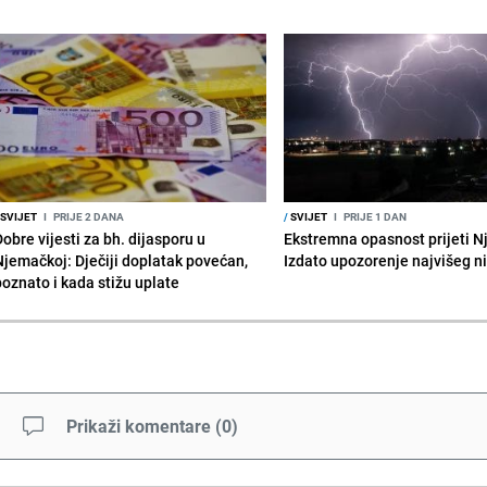
SVIJET
I
PRIJE 2 DANA
/
SVIJET
I
PRIJE 1 DAN
obre vijesti za bh. dijasporu u
Ekstremna opasnost prijeti N
Njemačkoj: Dječiji doplatak povećan,
Izdato upozorenje najvišeg n
poznato i kada stižu uplate
Prikaži komentare
(
0
)