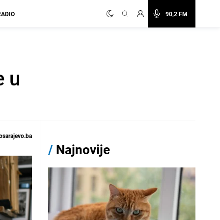
RADIO
90,2 FM
e u
osarajevo.ba
/
Najnovije