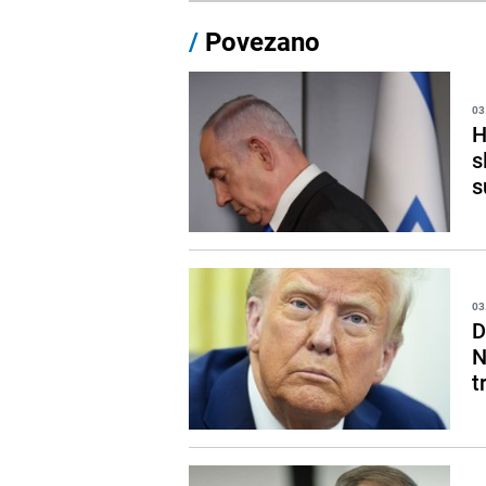
/
Povezano
03
H
s
s
03
D
N
t