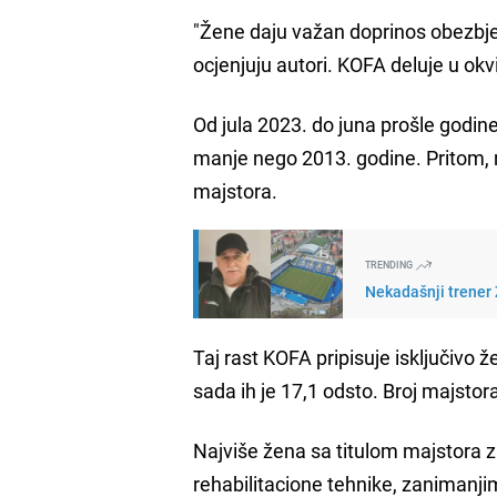
"Žene daju važan doprinos obezbje
ocjenjuju autori. KOFA deluje u okv
Od jula 2023. do juna prošle godine
manje nego 2013. godine. Pritom, m
majstora.
TRENDING
Nekadašnji trener Ž
Taj rast KOFA pripisuje isključivo 
sada ih je 17,1 odsto. Broj majs
Najviše žena sa titulom majstora z
rehabilitacione tehnike, zanimanj