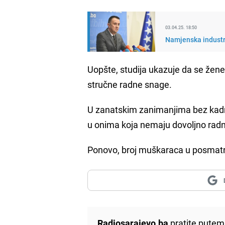
03.04.25. 18:50
Namjenska industri
Uopšte, studija ukazuje da se žen
stručne radne snage.
U zanatskim zanimanjima bez kadro
u onima koja nemaju dovoljno radn
Ponovo, broj muškaraca u posmatr
Radiosarajevo.ba
pratite putem 