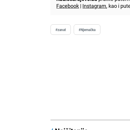
Facebook
|
Instagram
, kao i p
#zanat
#Njemačka