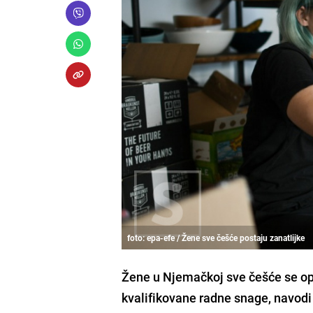
foto: epa-efe / Žene sve češće postaju zanatlijke
Žene u Njemačkoj sve češće se op
kvalifikovane radne snage, navodi