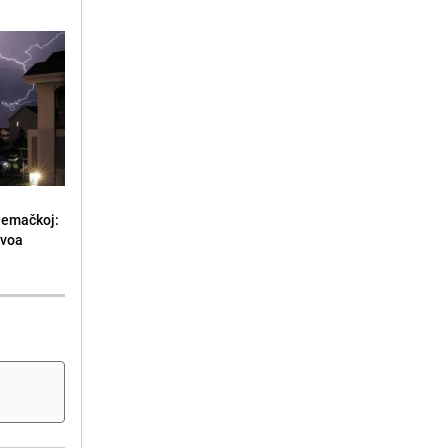
jemačkoj:
ivoa