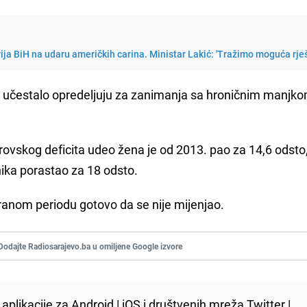
ja BiH na udaru američkih carina. Ministar Lakić: 'Tražimo moguća rje
e učestalo opredeljuju za zanimanja sa hroničnim manjk
vskog deficita udeo žena je od 2013. pao za 14,6 odsto,
ika porastao za 18 odsto.
anom periodu gotovo da se nije mijenjao.
Dodajte Radiosarajevo.ba u omiljene Google izvore
aplikacije za
Android
|
iOS
i društvenih mreža
Twitter
|