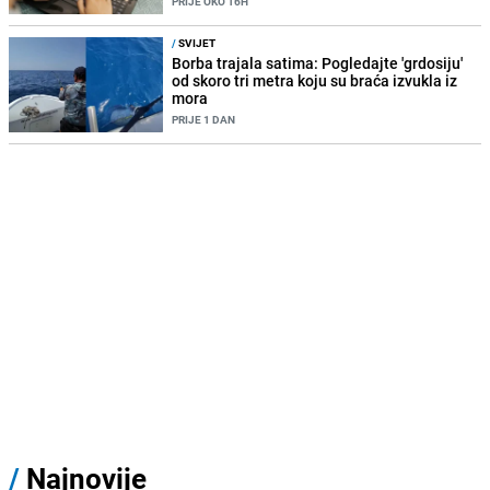
PRIJE OKO 16H
/
SVIJET
Borba trajala satima: Pogledajte 'grdosiju'
od skoro tri metra koju su braća izvukla iz
mora
PRIJE 1 DAN
/
Najnovije