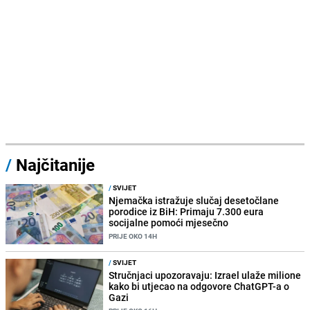
/
Najčitanije
/
SVIJET
Njemačka istražuje slučaj desetočlane
porodice iz BiH: Primaju 7.300 eura
socijalne pomoći mjesečno
PRIJE OKO 14H
/
SVIJET
Stručnjaci upozoravaju: Izrael ulaže milione
kako bi utjecao na odgovore ChatGPT-a o
Gazi