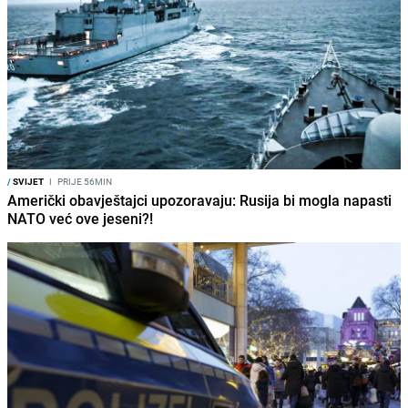
/
SVIJET
I
PRIJE 56MIN
Američki obavještajci upozoravaju: Rusija bi mogla napasti
NATO već ove jeseni?!