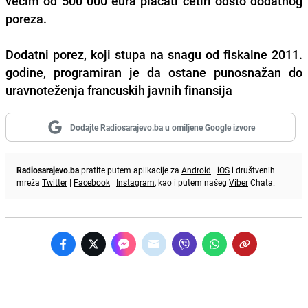
većim od 500 000 eura plaćati četiri odsto dodatnog
poreza.
Dodatni porez, koji stupa na snagu od fiskalne 2011.
godine, programiran je da ostane punosnažan do
uravnoteženja francuskih javnih finansija
Dodajte Radiosarajevo.ba u omiljene Google izvore
Radiosarajevo.ba
pratite putem aplikacije za
Android
|
iOS
i društvenih
mreža
Twitter
|
Facebook
|
Instagram
, kao i putem našeg
Viber
Chata.