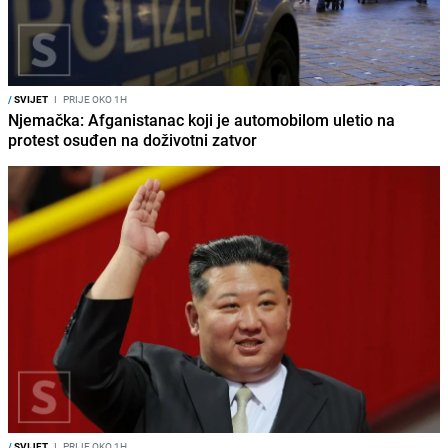
/
SVIJET
I
PRIJE OKO 1H
Njemačka: Afganistanac koji je automobilom uletio na
protest osuđen na doživotni zatvor
/
SVIJET
I
PRIJE OKO 1H