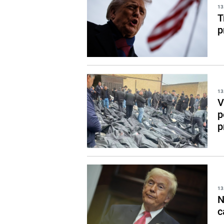
13
T
p
13
V
p
p
13
N
c