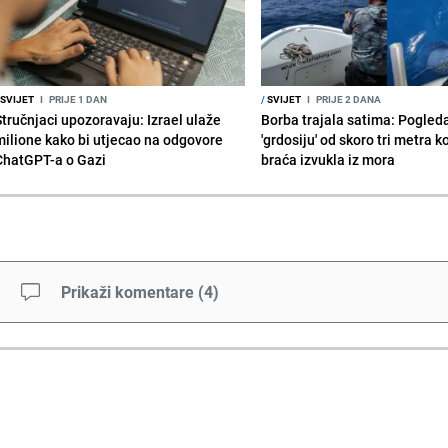
SVIJET
I
PRIJE 1 DAN
/
SVIJET
I
PRIJE 2 DANA
Stručnjaci upozoravaju: Izrael ulaže
Borba trajala satima: Pogled
milione kako bi utjecao na odgovore
'grdosiju' od skoro tri metra k
ChatGPT-a o Gazi
braća izvukla iz mora
Prikaži komentare
(
4
)