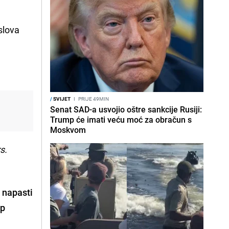
slova
/
SVIJET
I
PRIJE 49MIN
Senat SAD-a usvojio oštre sankcije Rusiji:
Trump će imati veću moć za obračun s
Moskvom
s.
 napasti
mp