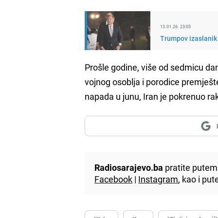
13.01.26. 23:05
Trumpov izaslanik 
Prošle godine, više od sedmicu da
vojnog osoblja i porodice premješt
napada u junu, Iran je pokrenuo ra
Radiosarajevo.ba
pratite putem 
Facebook
|
Instagram
, kao i p