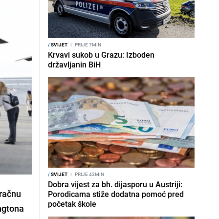
/
SVIJET
I
PRIJE 7MIN
Krvavi sukob u Grazu: Izboden
državljanin BiH
/
SVIJET
I
PRIJE 43MIN
Dobra vijest za bh. dijasporu u Austriji:
zračnu
Porodicama stiže dodatna pomoć pred
početak škole
ngtona