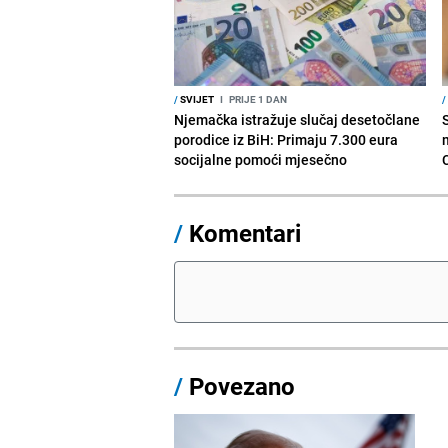
/
SVIJET
I
PRIJE 1 DAN
/
Njemačka istražuje slučaj desetočlane
porodice iz BiH: Primaju 7.300 eura
socijalne pomoći mjesečno
/
Komentari
/
Povezano