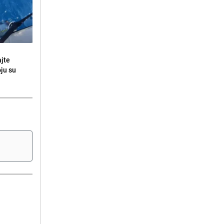
ajte
oju su