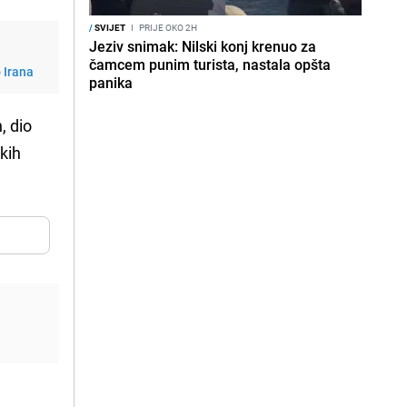
/
SVIJET
I
PRIJE OKO 2H
Jeziv snimak: Nilski konj krenuo za
čamcem punim turista, nastala opšta
 Irana
panika
, dio
kih