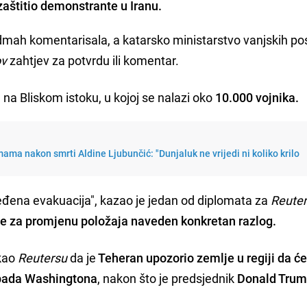
zaštitio demonstrante u Iranu.
dmah komentarisala, a katarsko ministarstvo vanjskih po
ov
zahtjev za potvrdu ili komentar.
na Bliskom istoku, u kojoj se nalazi oko
10.000 vojnika.
ama nakon smrti Aldine Ljubunčić: "Dunjaluk ne vrijedi ni koliko krilo
ređena evakuacija", kazao je jedan od diplomata za
Reuter
 je za promjenu položaja naveden konkretan razlog.
ekao
Reutersu
da je
Teheran upozorio zemlje u regiji da će
apada Washingtona
, nakon što je predsjednik
Donald Tru