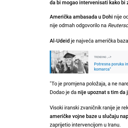
da bi mogao intervenisati kako bi 
Američka ambasada u Dohi
nije o
nije odmah odgovorilo na
Reuters
Al-Udeid
je najveća američka baza 
TRENDING
Potresna poruka im
komarca"
"To je promjena položaja, a ne na
Dodao je da
nije upoznat s tim da
Visoki iranski zvaničnik ranije je r
američke vojne baze u slučaju n
zaprijetio intervencijom u Iranu.