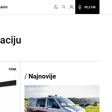
RADIO
90,2 FM
aciju
FENA
/
Najnovije