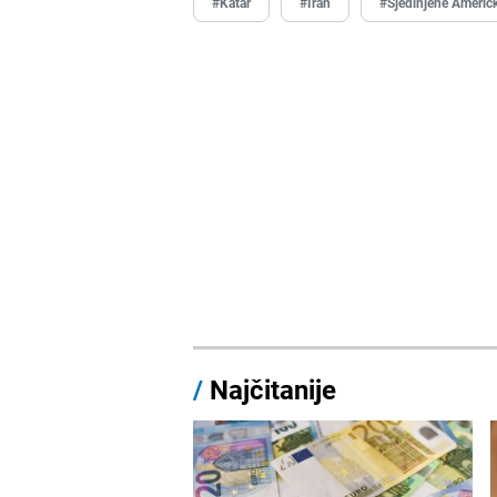
#Katar
#Iran
#Sjedinjene Američ
/
Najčitanije