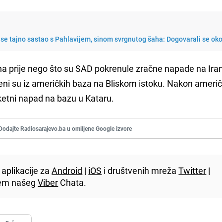
se tajno sastao s Pahlavijem, sinom svrgnutog šaha: Dogovarali se oko
na prije nego što su SAD pokrenule zračne napade na Iran
eni su iz američkih baza na Bliskom istoku. Nakon američ
ketni napad na bazu u Kataru.
Dodajte Radiosarajevo.ba u omiljene Google izvore
aplikacije za
Android
|
iOS
i društvenih mreža
Twitter
|
utem našeg
Viber
Chata.