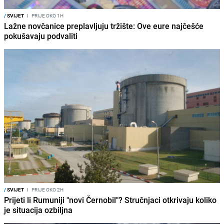
/
SVIJET
I
PRIJE OKO 1H
Lažne novčanice preplavljuju tržište: Ove eure najčešće
pokušavaju podvaliti
/
SVIJET
I
PRIJE OKO 2H
Prijeti li Rumuniji "novi Černobil"? Stručnjaci otkrivaju koliko
je situacija ozbiljna