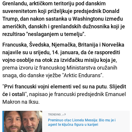
Grenlandu, arktičkom teritoriju pod danskim
suverenitetom koji priželjkuje predsjednik Donald
Trump, dan nakon sastanka u Washingtonu između
američkih, danskih i grenlandskih dužnosnika koji je
rezultirao "neslaganjem u temelju".
Francuska
,
Švedska
,
Njemačka
,
Britanija i Norveška
najavile su u srijedu, 14. januara, da će rasporediti
vojno osoblje na otok za izviđačku misiju koja je
,
prema izvoru iz francuskog Ministarstva oružanih
snaga, dio danske vježbe "Arktic Endurans".
"
Prvi francuski vojni elementi već su na putu
.
Slijedit
će i ostali
", napisao je francuski predsjednik Emanuel
Makron na Iksu.
TRENDING
Preminuo otac Lionela Messija: Bio mu je i
agent te ključna figura u karijeri