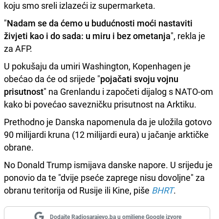
koju smo sreli izlazeći iz supermarketa.
"
Nadam se da ćemo u budućnosti moći nastaviti
živjeti kao i do sada: u miru i bez ometanja
", rekla je
za AFP.
U pokušaju da umiri Washington, Kopenhagen je
obećao da će od srijede "
pojačati svoju vojnu
prisutnost
" na Grenlandu i započeti dijalog s NATO-om
kako bi povećao savezničku prisutnost na Arktiku.
Prethodno je Danska napomenula da je uložila gotovo
90 milijardi kruna (12 milijardi eura) u jačanje arktičke
obrane.
No Donald Trump ismijava danske napore. U srijedu je
ponovio da te "dvije pseće zaprege nisu dovoljne" za
obranu teritorija od Rusije ili Kine, piše
BHRT
.
Dodajte Radiosarajevo.ba u omiljene Google izvore