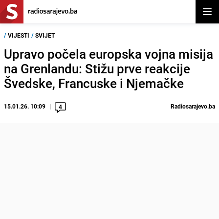
Otvor
/
VIJESTI
/
SVIJET
Upravo počela europska vojna misija
na Grenlandu: Stižu prve reakcije
Švedske, Francuske i Njemačke
15.01.26. 10:09
Radiosarajevo.ba
4