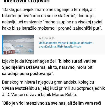
"Intenzivni razgovori"
"Dakle, još uvijek imamo neslaganje u temelju, ali
također prihvaćamo da se ne slažemo", dodao je,
najavljujući osnivanje "radne skupine na visokoj razini
kako bi se istražilo možemo li pronaći zajednički put".
14.01.26. 11:56
Uoči sastanka Vanca i Rubija sa danskim
zvaničnicima: Rizik izrazito visok
Izjavio je da Kopenhagen želi "
blisko surađivati ​​sa
Sjedinjenim Državama
,
ali to
,
naravno
,
mora biti
saradnja puna poštovanja
".
Danskog ministra i njegovu grenlandsku kolegicu
Vivian Motzfeldt
u Bijeloj kući primili su potpredsjednik
J. D. Vance i državni tajnik Marco Rubio.
"
Bilo je vrlo intenzivno za sve nas
,
ali želim vam reći