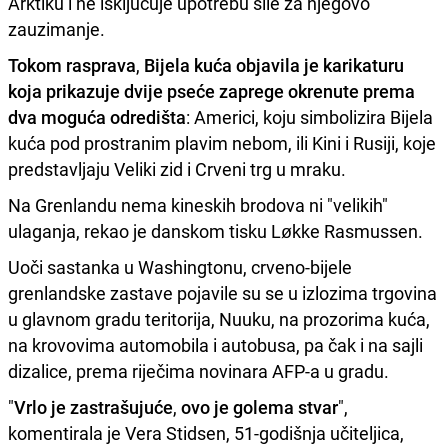
Arktiku i ne isključuje upotrebu sile za njegovo
zauzimanje.
Tokom rasprava
,
Bijela kuća objavila je karikaturu
koja prikazuje dvije pseće zaprege okrenute prema
dva moguća odredišta
: Americi, koju simbolizira Bijela
kuća pod prostranim plavim nebom, ili Kini i Rusiji, koje
predstavljaju Veliki zid i Crveni trg u mraku.
Na Grenlandu nema kineskih brodova ni "velikih"
ulaganja, rekao je danskom tisku Løkke Rasmussen.
Uoči sastanka u Washingtonu, crveno-bijele
grenlandske zastave pojavile su se u izlozima trgovina
u glavnom gradu teritorija, Nuuku, na prozorima kuća,
na krovovima automobila i autobusa, pa čak i na sajli
dizalice, prema riječima novinara AFP-a u gradu.
"
Vrlo je zastrašujuće
,
ovo je golema stvar
",
komentirala je Vera Stidsen, 51-godišnja učiteljica,