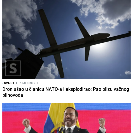
/
SVIJET
I
PRIJE OKO 2H
Dron ušao u članicu NATO-a i eksplodirao: Pao blizu važnog
plinovoda