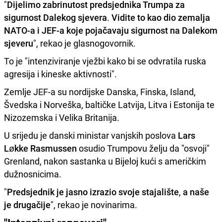
"
Dijelimo zabrinutost predsjednika Trumpa za
sigurnost Dalekog sjevera
.
Vidite to kao dio zemalja
NATO-a i JEF-a koje pojačavaju sigurnost na Dalekom
sjeveru
", rekao je glasnogovornik.
To je "intenziviranje vježbi kako bi se odvratila ruska
agresija i kineske aktivnosti".
Zemlje JEF-a su nordijske Danska, Finska, Island,
Švedska i Norveška, baltičke Latvija, Litva i Estonija te
Nizozemska i Velika Britanija.
U srijedu je danski ministar vanjskih poslova
Lars
Løkke Rasmussen
osudio Trumpovu želju da "osvoji"
Grenland, nakon sastanka u Bijeloj kući s američkim
dužnosnicima.
"
Predsjednik je jasno izrazio svoje stajalište
,
a naše
je drugačije
", rekao je novinarima.