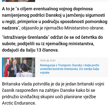
A to je
"
s ciljem eventualnog vojnog doprinosa
namijenjenog podršci Danskoj u jamčenju sigurnosti
u regiji, primjerice u području sposobnosti pomorskog
nadzora
", objasnilo je njemačko Ministarstvo obrane.
"
Istraživanje Grenlanda
"
održat će se od četvrtka do
subote
,
podijelili su iz njemačkog ministarstva
,
dodajući da šalju 13 članova
.
14.01.26. 21:51
Neslaganje s Trumpom: Danska i dalje protiv
američke kontrole Grenlanda, EU zemlje šalju
vojnike
Britanska vlada potvrdila je da je jedan britanski vojni
časnik raspoređen na zahtjev Danske kako bi se
pridružio izviđačkoj skupini uoči planirane vježbe
Arctic Endurance.