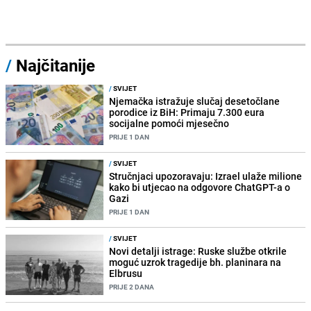
/
Najčitanije
/
SVIJET
Njemačka istražuje slučaj desetočlane
porodice iz BiH: Primaju 7.300 eura
socijalne pomoći mjesečno
PRIJE 1 DAN
/
SVIJET
Stručnjaci upozoravaju: Izrael ulaže milione
kako bi utjecao na odgovore ChatGPT-a o
Gazi
PRIJE 1 DAN
/
SVIJET
Novi detalji istrage: Ruske službe otkrile
moguć uzrok tragedije bh. planinara na
Elbrusu
PRIJE 2 DANA