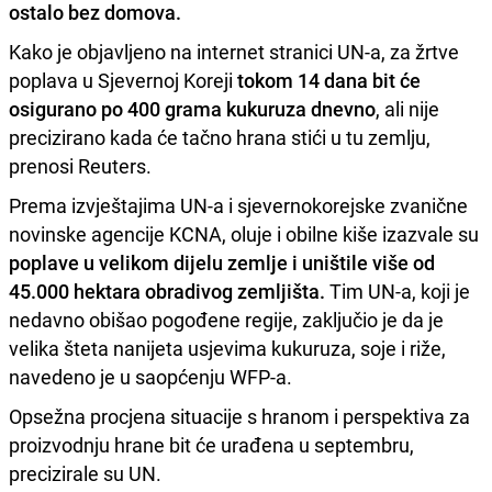
ostalo bez domova.
Kako je objavljeno na internet stranici UN-a, za žrtve
poplava u Sjevernoj Koreji
tokom 14 dana bit će
osigurano po 400 grama kukuruza dnevno
, ali nije
precizirano kada će tačno hrana stići u tu zemlju,
prenosi Reuters.
Prema izvještajima UN-a i sjevernokorejske zvanične
novinske agencije KCNA, oluje i obilne kiše izazvale su
poplave u velikom dijelu zemlje i uništile više od
45.000 hektara obradivog zemljišta.
Tim UN-a, koji je
nedavno obišao pogođene regije, zaključio je da je
velika šteta nanijeta usjevima kukuruza, soje i riže,
navedeno je u saopćenju WFP-a.
Opsežna procjena situacije s hranom i perspektiva za
proizvodnju hrane bit će urađena u septembru,
precizirale su UN.