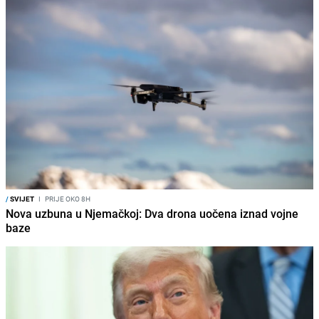
/
SVIJET
I
PRIJE OKO 8H
Nova uzbuna u Njemačkoj: Dva drona uočena iznad vojne
baze