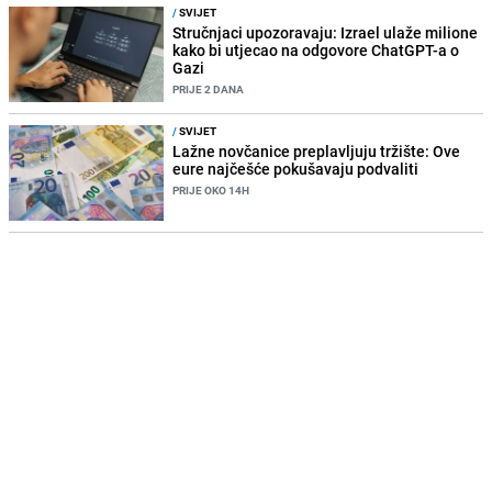
/
SVIJET
Stručnjaci upozoravaju: Izrael ulaže milione
kako bi utjecao na odgovore ChatGPT-a o
Gazi
PRIJE 2 DANA
/
SVIJET
Lažne novčanice preplavljuju tržište: Ove
eure najčešće pokušavaju podvaliti
PRIJE OKO 14H