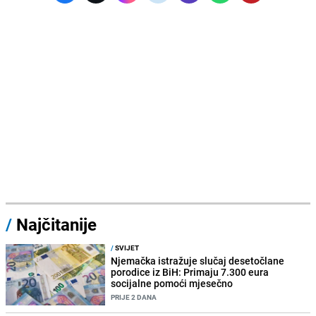
/
Najčitanije
/
SVIJET
Njemačka istražuje slučaj desetočlane
porodice iz BiH: Primaju 7.300 eura
socijalne pomoći mjesečno
PRIJE 2 DANA