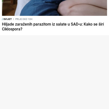
/
SVIJET
I
PRIJE OKO 10H
Hiljade zaraženih parazitom iz salate u SAD-u: Kako se širi
Ciklospora?