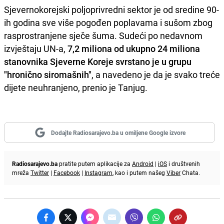
Sjevernokorejski poljoprivredni sektor je od sredine 90-
ih godina sve više pogođen poplavama i sušom zbog
rasprostranjene sječe šuma. Sudeći po nedavnom
izvještaju UN-a,
7,2 miliona od ukupno 24 miliona
stanovnika Sjeverne Koreje svrstano je u grupu
"hronično siromašnih"
, a navedeno je da je svako treće
dijete neuhranjeno, prenio je Tanjug.
Dodajte Radiosarajevo.ba u omiljene Google izvore
Radiosarajevo.ba
pratite putem aplikacije za
Android
|
iOS
i društvenih
mreža
Twitter
|
Facebook
|
Instagram
, kao i putem našeg
Viber
Chata.