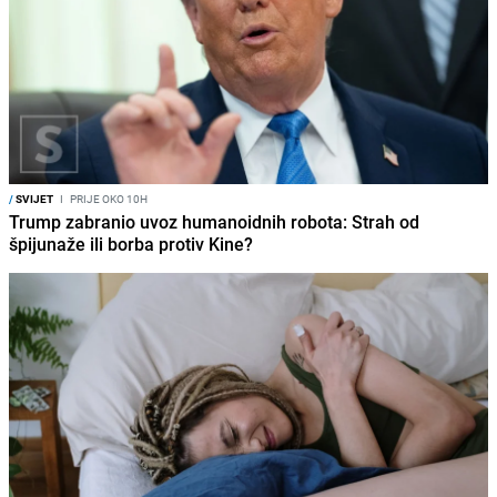
/
SVIJET
I
PRIJE OKO 10H
Trump zabranio uvoz humanoidnih robota: Strah od
špijunaže ili borba protiv Kine?