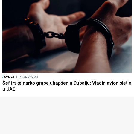
/
SVIJET
I
PRIJE OKO 3H
Šef irske narko grupe uhapšen u Dubaiju: Vladin avion sletio
u UAE