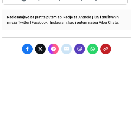
Radiosarajevo.ba
pratite putem aplikacije za
Android
|
iOS
i društvenih
mreža
Twitter
|
Facebook
|
Instagram
, kao i putem našeg
Viber
Chata.