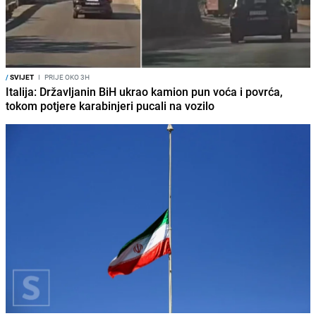
/
SVIJET
I
PRIJE OKO 3H
Italija: Državljanin BiH ukrao kamion pun voća i povrća,
tokom potjere karabinjeri pucali na vozilo