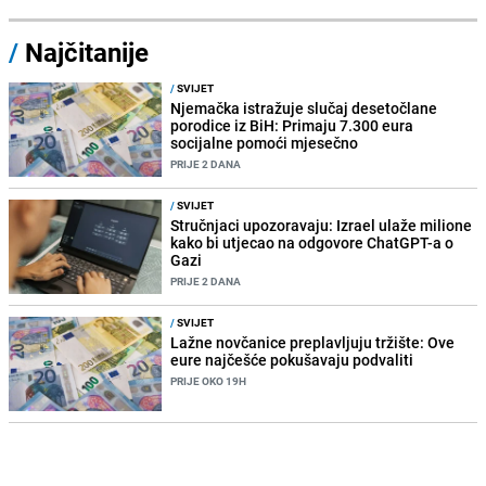
/
Najčitanije
/
SVIJET
Njemačka istražuje slučaj desetočlane
porodice iz BiH: Primaju 7.300 eura
socijalne pomoći mjesečno
PRIJE 2 DANA
/
SVIJET
Stručnjaci upozoravaju: Izrael ulaže milione
kako bi utjecao na odgovore ChatGPT-a o
Gazi
PRIJE 2 DANA
/
SVIJET
Lažne novčanice preplavljuju tržište: Ove
eure najčešće pokušavaju podvaliti
PRIJE OKO 19H