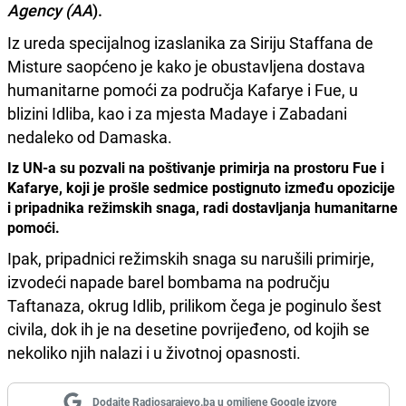
Agency (AA
).
Iz ureda specijalnog izaslanika za Siriju Staffana de
Misture saopćeno je kako je obustavljena dostava
humanitarne pomoći za područja Kafarye i Fue, u
blizini Idliba, kao i za mjesta Madaye i Zabadani
nedaleko od Damaska.
Iz UN-a su pozvali na poštivanje primirja na prostoru Fue i
Kafarye, koji je prošle sedmice postignuto između opozicije
i pripadnika režimskih snaga, radi dostavljanja humanitarne
pomoći.
Ipak, pripadnici režimskih snaga su narušili primirje,
izvodeći napade barel bombama na području
Taftanaza, okrug Idlib, prilikom čega je poginulo šest
civila, dok ih je na desetine povrijeđeno, od kojih se
nekoliko njih nalazi i u životnoj opasnosti.
Dodajte Radiosarajevo.ba u omiljene Google izvore