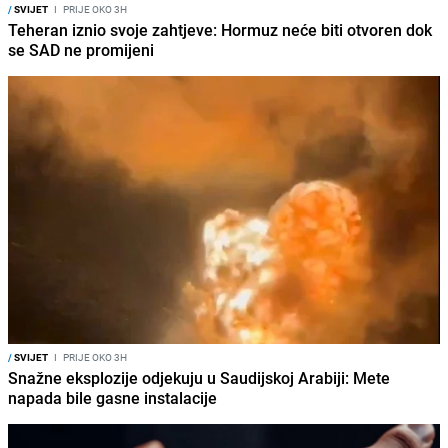
/
SVIJET
I
PRIJE OKO 3H
Teheran iznio svoje zahtjeve: Hormuz neće biti otvoren dok
se SAD ne promijeni
/
SVIJET
I
PRIJE OKO 3H
Snažne eksplozije odjekuju u Saudijskoj Arabiji: Mete
napada bile gasne instalacije