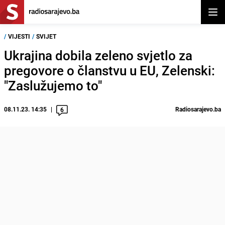
Otvor
/
VIJESTI
/
SVIJET
Ukrajina dobila zeleno svjetlo za
pregovore o članstvu u EU, Zelenski:
"Zaslužujemo to"
08.11.23. 14:35
Radiosarajevo.ba
6