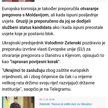
Europska komisija je također preporučila
otvaranje
pregovora s Moldavijom
, ali kada ispuni posljednje
uvjete.
Gruziji je preporučeno da joj se dodijeli
službeni status kandidata
ako i kada ispuni preostale
uvjete koje je postavio blok.
Ukrajinski predsjednik
Volodimir Zelenski
pozdravio je
preporuku izvršne vlasti Evropske unije (EU) za
otvaranje pregovora o članstvu s Kijevom, opisujući to
kao
"ispravan povijesni korak".
"
Ukrajinci to zaslužuju
zbog zaštite europskih
vrijednosti, ali i zbog činjenice da čak i u vrijeme
velikog rata držimo svoju riječ razvijajući državne
institucije", saopćio je na Telegramu.
08.11.23. 06:48
Zelenski: 'Danas je veliki dan za Ukrajinu'