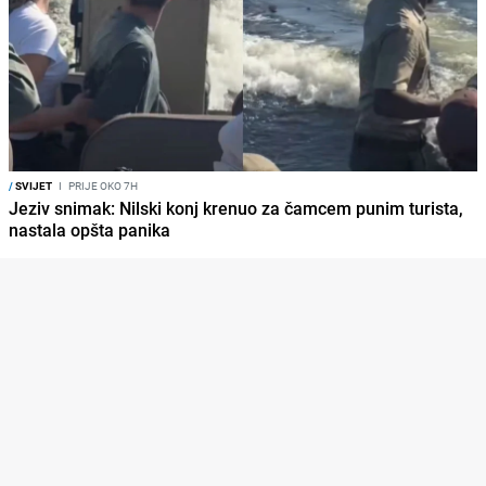
/
SVIJET
I
PRIJE OKO 7H
Jeziv snimak: Nilski konj krenuo za čamcem punim turista,
nastala opšta panika