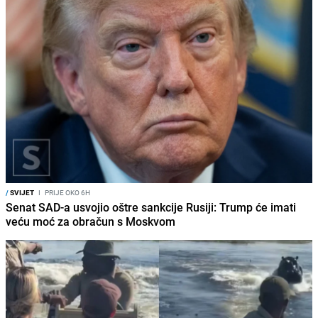
/
SVIJET
I
PRIJE OKO 6H
Senat SAD-a usvojio oštre sankcije Rusiji: Trump će imati
veću moć za obračun s Moskvom