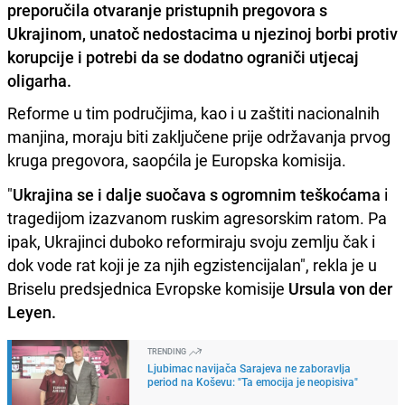
preporučila otvaranje pristupnih pregovora s
Ukrajinom, unatoč nedostacima u njezinoj borbi protiv
korupcije i potrebi da se dodatno ograniči utjecaj
oligarha.
Reforme u tim područjima, kao i u zaštiti nacionalnih
manjina, moraju biti zaključene prije održavanja prvog
kruga pregovora, saopćila je Europska komisija.
"
Ukrajina se i dalje suočava s ogromnim teškoćama
i
tragedijom izazvanom ruskim agresorskim ratom. Pa
ipak, Ukrajinci duboko reformiraju svoju zemlju čak i
dok vode rat koji je za njih egzistencijalan", rekla je u
Briselu predsjednica Evropske komisije
Ursula von der
Leyen.
TRENDING
Ljubimac navijača Sarajeva ne zaboravlja
period na Koševu: "Ta emocija je neopisiva"