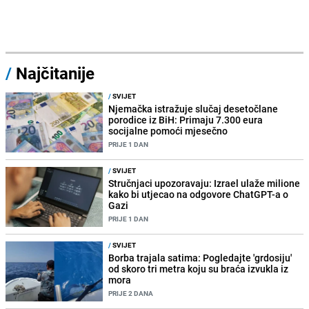
/
Najčitanije
/
SVIJET
Njemačka istražuje slučaj desetočlane
porodice iz BiH: Primaju 7.300 eura
socijalne pomoći mjesečno
PRIJE 1 DAN
/
SVIJET
Stručnjaci upozoravaju: Izrael ulaže milione
kako bi utjecao na odgovore ChatGPT-a o
Gazi
PRIJE 1 DAN
/
SVIJET
Borba trajala satima: Pogledajte 'grdosiju'
od skoro tri metra koju su braća izvukla iz
mora
PRIJE 2 DANA