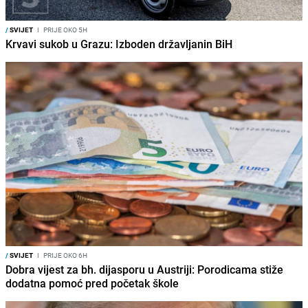
/
SVIJET
I
PRIJE OKO 5H
Krvavi sukob u Grazu: Izboden državljanin BiH
/
SVIJET
I
PRIJE OKO 6H
Dobra vijest za bh. dijasporu u Austriji: Porodicama stiže
dodatna pomoć pred početak škole