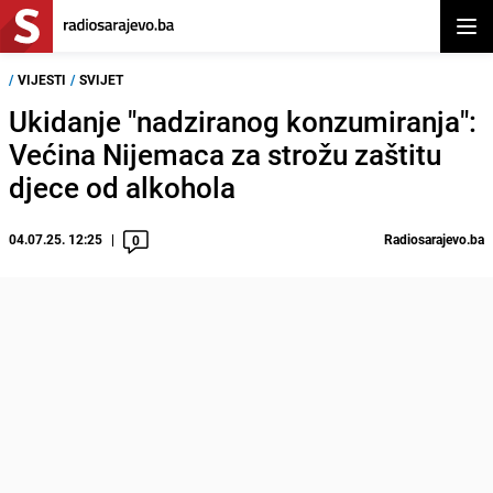
Otvor
/
VIJESTI
/
SVIJET
Ukidanje "nadziranog konzumiranja":
Većina Nijemaca za strožu zaštitu
djece od alkohola
04.07.25. 12:25
Radiosarajevo.ba
0