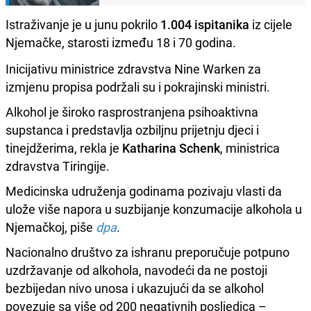
Istraživanje je u junu pokrilo
1.004 ispitanika
iz cijele
Njemačke, starosti između 18 i 70 godina.
Inicijativu ministrice zdravstva Nine Warken za
izmjenu propisa podržali su i pokrajinski ministri.
Alkohol je široko rasprostranjena psihoaktivna
supstanca i predstavlja ozbiljnu prijetnju djeci i
tinejdžerima, rekla je
Katharina Schenk
, ministrica
zdravstva Tiringije.
Medicinska udruženja godinama pozivaju vlasti da
ulože više napora u suzbijanje konzumacije alkohola u
Njemačkoj, piše
dpa
.
Nacionalno društvo za ishranu preporučuje potpuno
uzdržavanje od alkohola, navodeći da ne postoji
bezbijedan nivo unosa i ukazujući da se alkohol
povezuje sa više od 200 negativnih posljedica –