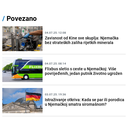
/
Povezano
04.07.25. 12:08
Zavisnost od Kine sve skuplja: Njemačka
bez strateških zaliha rijetkih minerala
04.07.25. 08:14
Flixbus sletio s ceste u Njemačkoj: Više
povrijeđenih, jedan putnik životno ugrožen
03.07.25. 19:36
Istraživanje otkriva: Kada se par ili porodica
u Njemačkoj smatra siromašnom?