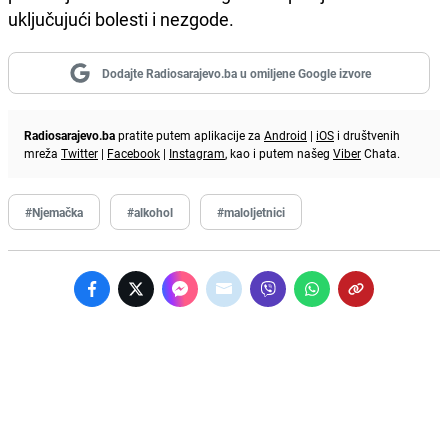
uključujući bolesti i nezgode.
Dodajte Radiosarajevo.ba u omiljene Google izvore
Radiosarajevo.ba
pratite putem aplikacije za
Android
|
iOS
i društvenih
mreža
Twitter
|
Facebook
|
Instagram
, kao i putem našeg
Viber
Chata.
#Njemačka
#alkohol
#maloljetnici