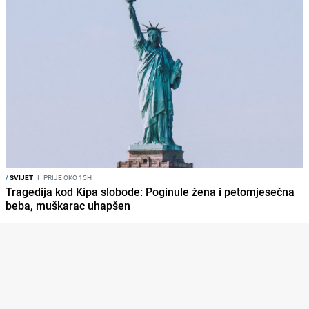
/
SVIJET
I
PRIJE OKO 15H
Tragedija kod Kipa slobode: Poginule žena i petomjesečna
beba, muškarac uhapšen