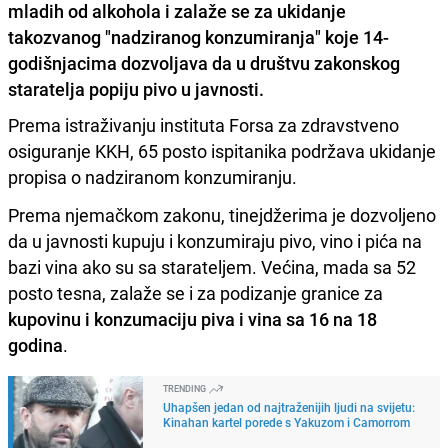
mladih od alkohola i zalaže se za ukidanje
takozvanog "nadziranog konzumiranja" koje 14-
godišnjacima dozvoljava da u društvu zakonskog
staratelja popiju pivo u javnosti.
Prema istraživanju instituta Forsa za zdravstveno
osiguranje KKH, 65 posto ispitanika podržava ukidanje
propisa o nadziranom konzumiranju.
Prema njemačkom zakonu, tinejdžerima je dozvoljeno
da u javnosti kupuju i konzumiraju pivo, vino i pića na
bazi vina ako su sa starateljem. Većina, mada sa 52
posto tesna, zalaže se i za podizanje granice za
kupovinu i konzumaciju piva i vina sa 16 na 18
godina
.
TRENDING
Uhapšen jedan od najtraženijih ljudi na svijetu:
Kinahan kartel porede s Yakuzom i Camorrom