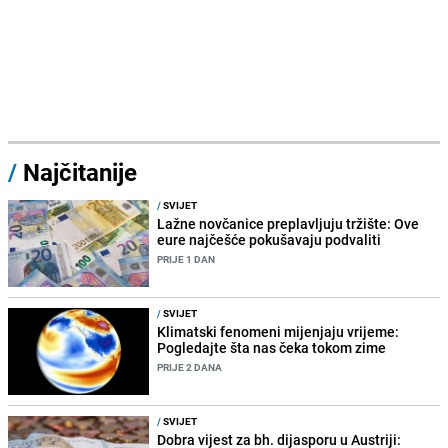
/
Najčitanije
/
SVIJET
Lažne novčanice preplavljuju tržište: Ove
eure najčešće pokušavaju podvaliti
PRIJE 1 DAN
/
SVIJET
Klimatski fenomeni mijenjaju vrijeme:
Pogledajte šta nas čeka tokom zime
PRIJE 2 DANA
/
SVIJET
Dobra vijest za bh. dijasporu u Austriji: