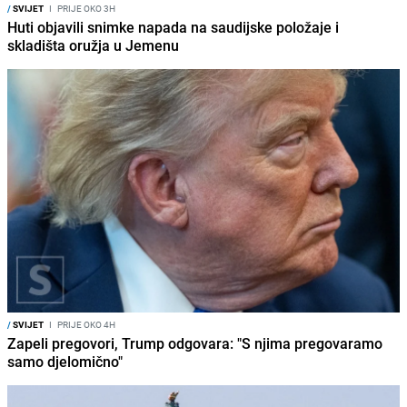
/
SVIJET
I
PRIJE OKO 3H
Huti objavili snimke napada na saudijske položaje i
skladišta oružja u Jemenu
/
SVIJET
I
PRIJE OKO 4H
Zapeli pregovori, Trump odgovara: "S njima pregovaramo
samo djelomično"