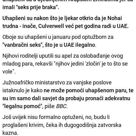
imali "seks prije braka".
Uhapšeni su nakon što je ljekar otkrio da je Nohai
trudna - inače, Culverwell već pet godina radi u UAE.
Oboje su uhapšeni u januaru pod optužbom za
"vanbračni seks", što je u UAE ilegalno
.
Njihovi roditelji uputili su apel za oslobađanje ovog
mladog para, rekavši "njihov jedini 'zločin' je to što se
vole".
Južnoafričko ministarstvo za vanjske poslove
istaknulo je kako
ne može pomoći uhapšenom paru, te
su im samo dali savjet da probaju pronaći adekvatnu
"legalnu pomoć"
, piše
BBC
.
Još uvijek nisu formalno optuženi, no, budu li
proglašeni krivim, čeka ih dugogodišnja zatvorska
kazna.