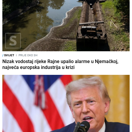
/
SVIJET
I
PRIJE OKO 3H
Nizak vodostaj rijeke Rajne upalio alarme u Njemačkoj,
najveća europska industrija u krizi