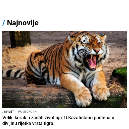
/
Najnovije
/
SVIJET
I
PRIJE OKO 1H
Veliki korak u zaštiti životinja: U Kazahstanu puštena u
divljinu rijetka vrsta tigra