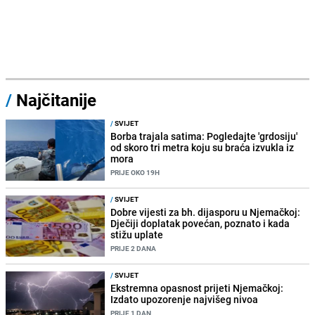
/
Najčitanije
/
SVIJET
Borba trajala satima: Pogledajte 'grdosiju'
od skoro tri metra koju su braća izvukla iz
mora
PRIJE OKO 19H
/
SVIJET
Dobre vijesti za bh. dijasporu u Njemačkoj:
Dječiji doplatak povećan, poznato i kada
stižu uplate
PRIJE 2 DANA
/
SVIJET
Ekstremna opasnost prijeti Njemačkoj:
Izdato upozorenje najvišeg nivoa
PRIJE 1 DAN