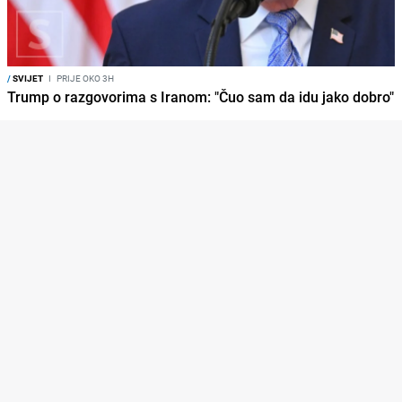
/
SVIJET
I
PRIJE OKO 3H
Trump o razgovorima s Iranom: "Čuo sam da idu jako dobro"