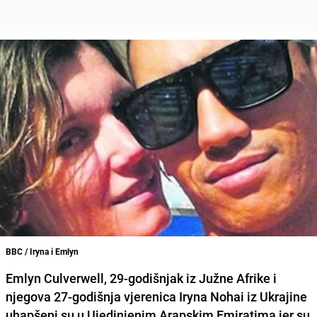
BBC / Iryna i Emlyn
Emlyn Culverwell, 29-godišnjak iz Južne Afrike i
njegova 27-godišnja vjerenica Iryna Nohai iz Ukrajine
uhapšeni su u Ujedinjenim Arapskim Emiratima jer su