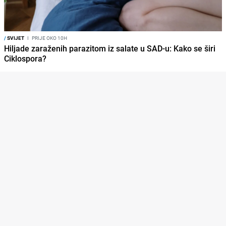
/
SVIJET
I
PRIJE OKO 10H
Hiljade zaraženih parazitom iz salate u SAD-u: Kako se širi
Ciklospora?