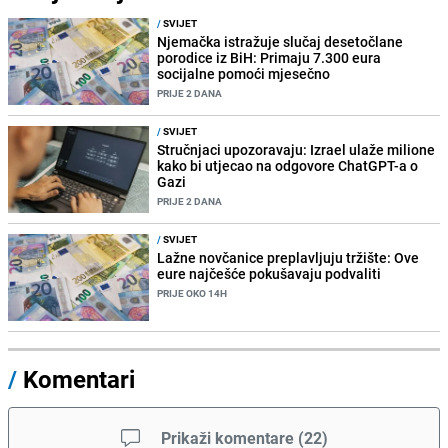
/
SVIJET
Njemačka istražuje slučaj desetočlane
porodice iz BiH: Primaju 7.300 eura
socijalne pomoći mjesečno
PRIJE 2 DANA
/
SVIJET
Stručnjaci upozoravaju: Izrael ulaže milione
kako bi utjecao na odgovore ChatGPT-a o
Gazi
PRIJE 2 DANA
/
SVIJET
Lažne novčanice preplavljuju tržište: Ove
eure najčešće pokušavaju podvaliti
PRIJE OKO 14H
/
Komentari
Prikaži komentare
(
22
)