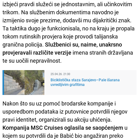
izbjeći pravdi služeći se jednostavnim, ali učinkovitim
trikom. Na službenim dokumentima navodno je
izmijenio svoje prezime, dodavši mu dijakritički znak.
Ta taktika dugo je funkcionisala, no na kraju je propala
tokom rutinskih provjera koje provodi talijanska
granična policija.
Službenici su, naime, unakrsno
provjeravali različite verzije
imena stranih državljana
te su uočili nepravilnost.
25.04.26. 21:30
Biciklistička staza Sarajevo–Pale išarana
uvredljivim grafitima
Nakon što su uz pomoć brodarske kompanije i
usporedbom podataka iz putovnice potvrdili njegov
pravi identitet, organizirali su akciju uhićenja.
Kompanija MSC Cruises oglasila se saopćenjem
u
kojem su potvrdili da je Babić bio angažiran preko