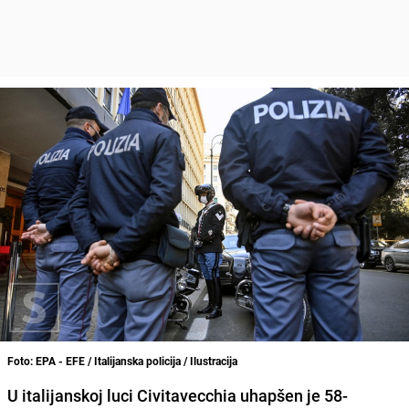
Foto: EPA - EFE / Italijanska policija / Ilustracija
U italijanskoj luci Civitavecchia uhapšen je 58-