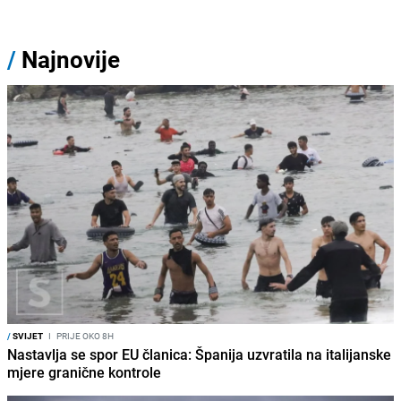
/
Najnovije
/
SVIJET
I
PRIJE OKO 8H
Nastavlja se spor EU članica: Španija uzvratila na italijanske
mjere granične kontrole