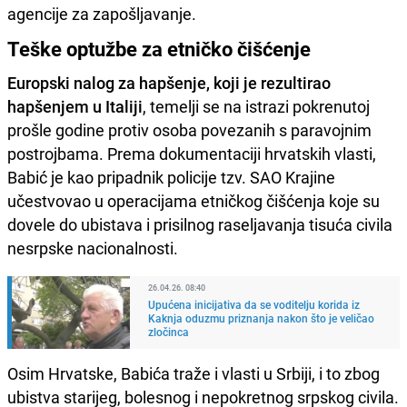
agencije za zapošljavanje.
Teške optužbe za etničko čišćenje
Europski nalog za hapšenje, koji je rezultirao
hapšenjem u Italiji
, temelji se na istrazi pokrenutoj
prošle godine protiv osoba povezanih s paravojnim
postrojbama. Prema dokumentaciji hrvatskih vlasti,
Babić je kao pripadnik policije tzv. SAO Krajine
učestvovao u operacijama etničkog čišćenja koje su
dovele do ubistava i prisilnog raseljavanja tisuća civila
nesrpske nacionalnosti.
26.04.26. 08:40
Upućena inicijativa da se voditelju korida iz
Kaknja oduzmu priznanja nakon što je veličao
zločinca
Osim Hrvatske, Babića traže i vlasti u Srbiji, i to zbog
ubistva starijeg, bolesnog i nepokretnog srpskog civila.