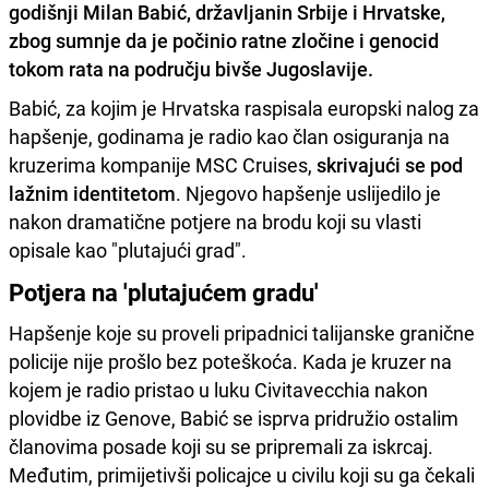
godišnji Milan Babić, državljanin Srbije i Hrvatske,
zbog sumnje da je počinio ratne zločine i genocid
tokom rata na području bivše Jugoslavije.
Babić, za kojim je Hrvatska raspisala europski nalog za
hapšenje, godinama je radio kao član osiguranja na
kruzerima kompanije MSC Cruises,
skrivajući se pod
lažnim identitetom
. Njegovo hapšenje uslijedilo je
nakon dramatične potjere na brodu koji su vlasti
opisale kao "plutajući grad".
Potjera na 'plutajućem gradu'
Hapšenje koje su proveli pripadnici talijanske granične
policije nije prošlo bez poteškoća. Kada je kruzer na
kojem je radio pristao u luku Civitavecchia nakon
plovidbe iz Genove, Babić se isprva pridružio ostalim
članovima posade koji su se pripremali za iskrcaj.
Međutim, primijetivši policajce u civilu koji su ga čekali