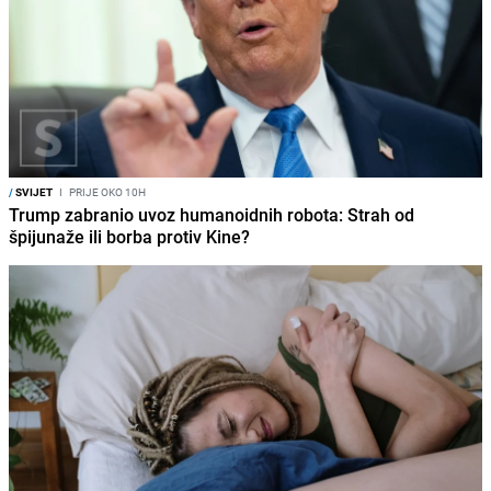
/
SVIJET
I
PRIJE OKO 10H
Trump zabranio uvoz humanoidnih robota: Strah od
špijunaže ili borba protiv Kine?