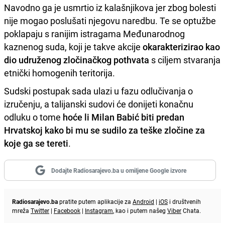
Navodno ga je usmrtio iz kalašnjikova jer zbog bolesti
nije mogao poslušati njegovu naredbu. Te se optužbe
poklapaju s ranijim istragama Međunarodnog
kaznenog suda, koji je takve akcije
okarakterizirao kao
dio udruženog zločinačkog pothvata
s ciljem stvaranja
etnički homogenih teritorija.
Sudski postupak sada ulazi u fazu odlučivanja o
izručenju, a talijanski sudovi će donijeti konačnu
odluku o tome
hoće li Milan Babić biti predan
Hrvatskoj kako bi mu se sudilo za teške zločine za
koje ga se tereti
.
Dodajte Radiosarajevo.ba u omiljene Google izvore
Radiosarajevo.ba
pratite putem aplikacije za
Android
|
iOS
i društvenih
mreža
Twitter
|
Facebook
|
Instagram
, kao i putem našeg
Viber
Chata.