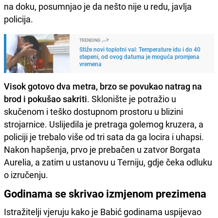
na doku, posumnjao je da nešto nije u redu, javlja
policija.
TRENDING
Stiže novi toplotni val: Temperature idu i do 40
stepeni, od ovog datuma je moguća promjena
vremena
Visok gotovo dva metra, brzo se povukao natrag na
brod i pokušao sakriti
. Sklonište je potražio u
skučenom i teško dostupnom prostoru u blizini
strojarnice. Uslijedila je pretraga golemog kruzera, a
policiji je trebalo više od tri sata da ga locira i uhapsi.
Nakon hapšenja, prvo je prebačen u zatvor Borgata
Aurelia, a zatim u ustanovu u Terniju, gdje čeka odluku
o izručenju.
Godinama se skrivao izmjenom prezimena
Istražitelji vjeruju kako je Babić godinama uspijevao