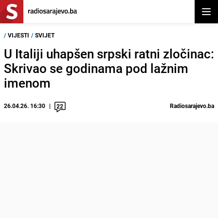
Otvor
/
VIJESTI
/
SVIJET
U Italiji uhapšen srpski ratni zločinac:
Skrivao se godinama pod lažnim
imenom
26.04.26. 16:30
Radiosarajevo.ba
22