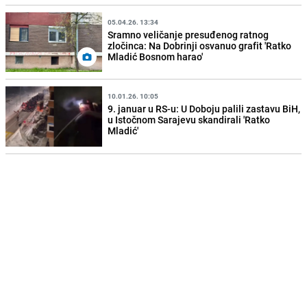
05.04.26. 13:34
Sramno veličanje presuđenog ratnog
zločinca: Na Dobrinji osvanuo grafit 'Ratko
Mladić Bosnom harao'
10.01.26. 10:05
9. januar u RS-u: U Doboju palili zastavu BiH,
u Istočnom Sarajevu skandirali 'Ratko
Mladić'