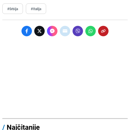
#Srbija
#Italija
/
Najčitanije