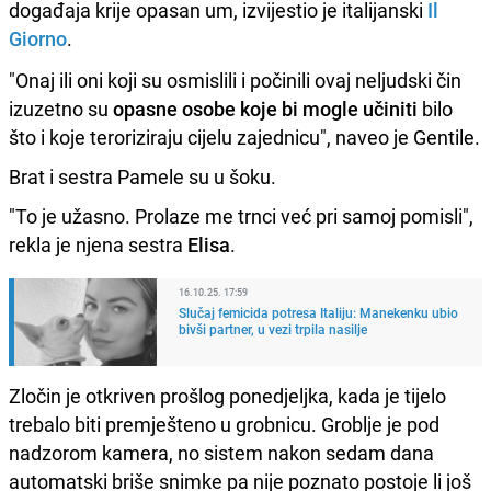
događaja krije opasan um, izvijestio je italijanski
Il
Giorno
.
"Onaj ili oni koji su osmislili i počinili ovaj neljudski čin
izuzetno su
opasne osobe koje bi mogle učiniti
bilo
što i koje teroriziraju cijelu zajednicu", naveo je Gentile.
Brat i sestra Pamele su u šoku.
"To je užasno. Prolaze me trnci već pri samoj pomisli",
rekla je njena sestra
Elisa
.
16.10.25. 17:59
Slučaj femicida potresa Italiju: Manekenku ubio
bivši partner, u vezi trpila nasilje
Zločin je otkriven prošlog ponedjeljka, kada je tijelo
trebalo biti premješteno u grobnicu. Groblje je pod
nadzorom kamera, no sistem nakon sedam dana
automatski briše snimke pa nije poznato postoje li još