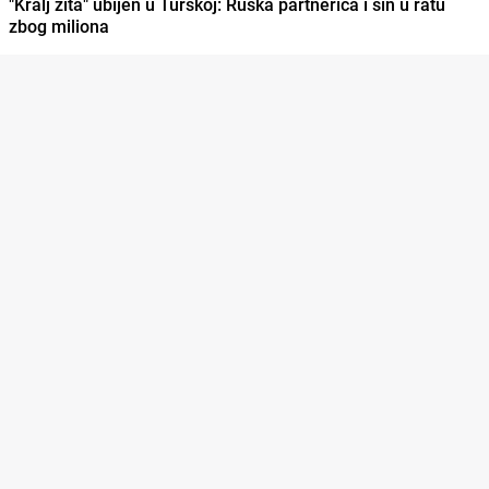
"Kralj žita" ubijen u Turskoj: Ruska partnerica i sin u ratu
zbog miliona