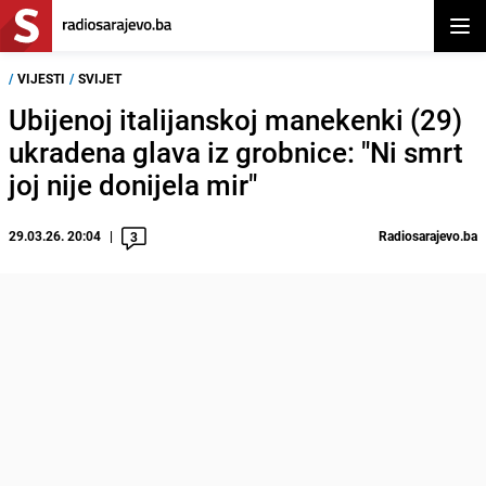
Otvor
/
VIJESTI
/
SVIJET
Ubijenoj italijanskoj manekenki (29)
ukradena glava iz grobnice: "Ni smrt
joj nije donijela mir"
29.03.26. 20:04
Radiosarajevo.ba
3