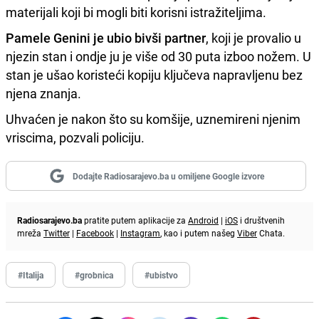
materijali koji bi mogli biti korisni istražiteljima.
Pamele Genini je ubio bivši partner
, koji je provalio u
njezin stan i ondje ju je više od 30 puta izboo nožem. U
stan je ušao koristeći kopiju ključeva napravljenu bez
njena znanja.
Uhvaćen je nakon što su komšije, uznemireni njenim
vriscima, pozvali policiju.
Dodajte Radiosarajevo.ba u omiljene Google izvore
Radiosarajevo.ba
pratite putem aplikacije za
Android
|
iOS
i društvenih
mreža
Twitter
|
Facebook
|
Instagram
, kao i putem našeg
Viber
Chata.
#Italija
#grobnica
#ubistvo