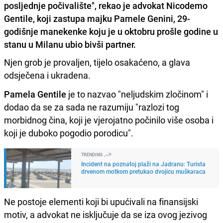
posljednje počivalište", rekao je advokat Nicodemo
Gentile, koji zastupa majku Pamele Genini, 29-
godišnje manekenke koju je u oktobru prošle godine u
stanu u Milanu ubio bivši partner.
Njen grob je provaljen, tijelo osakaćeno, a glava
odsječena i ukradena.
Pamela Gentile
je to nazvao "neljudskim zločinom" i
dodao da se za sada ne razumiju "razlozi tog
morbidnog čina, koji je vjerojatno počinilo više osoba i
koji je duboko pogodio porodicu".
TRENDING
Incident na poznatoj plaži na Jadranu: Turista
drvenom motkom pretukao dvojicu muškaraca
Ne postoje elementi koji bi upućivali na finansijski
motiv, a advokat ne isključuje da se iza ovog jezivog