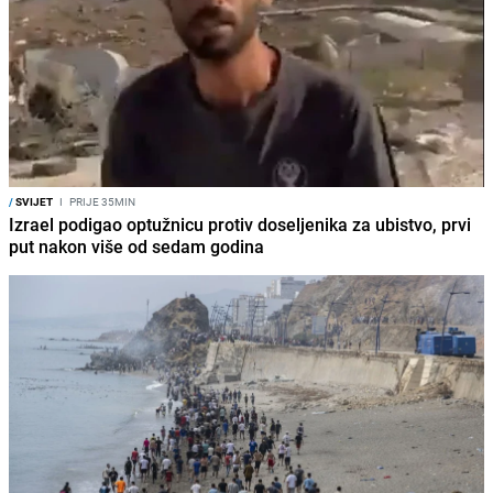
/
SVIJET
I
PRIJE 35MIN
Izrael podigao optužnicu protiv doseljenika za ubistvo, prvi
put nakon više od sedam godina