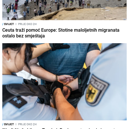
/
SVIJET
I
PRIJE OKO 2H
Ceuta traži pomoć Europe: Stotine maloljetnih migranata
ostalo bez smještaja
/
SVIJET
I
PRIJE OKO 2H