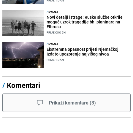
PRIJE 1 DAN
/
SVIJET
Novi detalji istrage: Ruske službe otkrile
moguć uzrok tragedije bh. planinara na
Elbrusu
PRIJE OKO 5H
/
SVIJET
Ekstremna opasnost prijeti Njemačkoj:
Izdato upozorenje najvišeg nivoa
PRIJE 1 DAN
/
Komentari
Prikaži komentare
(
3
)