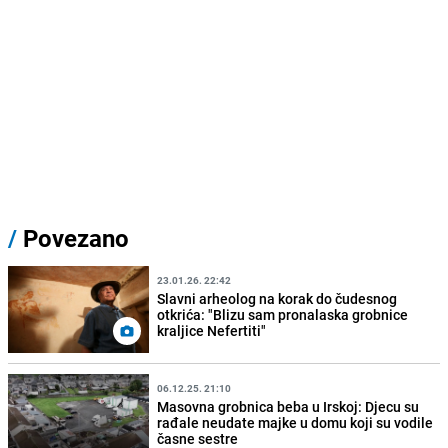
/
Povezano
23.01.26. 22:42
Slavni arheolog na korak do čudesnog
otkrića: "Blizu sam pronalaska grobnice
kraljice Nefertiti"
06.12.25. 21:10
Masovna grobnica beba u Irskoj: Djecu su
rađale neudate majke u domu koji su vodile
časne sestre