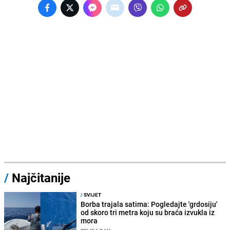
/
Najčitanije
/
SVIJET
Borba trajala satima: Pogledajte 'grdosiju'
od skoro tri metra koju su braća izvukla iz
mora