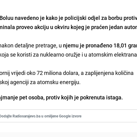
oluu navedeno je kako je policijski odjel za borbu proti
minala proveo akciju u okviru kojeg je praćen jedan auto
nakon detaljne pretrage, u
njemu je pronađeno 18,01 gr
koja se koristi za nuklearno oružje i u atomskim elektran
rnij vrijedi oko 72 miliona dolara, a zaplijenjena količina
skoj agenciji za atomsku energiju.
manje pet osoba, protiv kojih je pokrenuta istaga.
Dodajte Radiosarajevo.ba u omiljene Google izvore