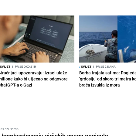
SVIJET
I
PRIJE OKO 21H
/
SVIJET
I
PRIJE 2 DANA
Stručnjaci upozoravaju: Izrael ulaže
Borba trajala satima: Pogled
milione kako bi utjecao na odgovore
'grdosiju' od skoro tri metra k
ChatGPT-a o Gazi
braća izvukla iz mora
.07.19. 11:35
 bombardovanju sirijskih snaga poginulo