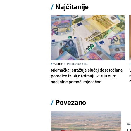
/
Najčitanije
/
SVIJET
I
PRIJE OKO 18H
/
Njemačka istražuje slučaj desetočlane
porodice iz BiH: Primaju 7.300 eura
socijalne pomoći mjesečno
/
Povezano
06
U