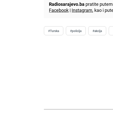
Radiosarajevo.ba
pratite putem 
Facebook
|
Instagram
, kao i p
#Turska
#policija
#akcija