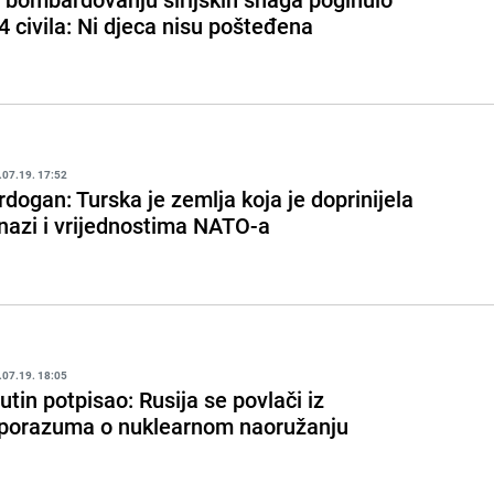
4 civila: Ni djeca nisu pošteđena
.07.19. 17:52
rdogan: Turska je zemlja koja je doprinijela
nazi i vrijednostima NATO-a
.07.19. 18:05
utin potpisao: Rusija se povlači iz
porazuma o nuklearnom naoružanju