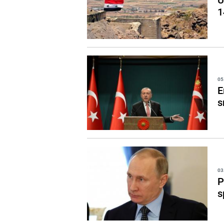
1
05
E
s
03
P
s