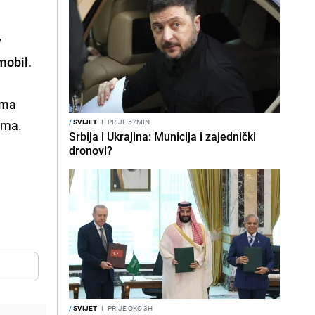
v
mobil.
ama
ama.
/
SVIJET
I
PRIJE 57MIN
Srbija i Ukrajina: Municija i zajednički
dronovi?
/
SVIJET
I
PRIJE OKO 3H