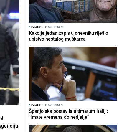
/
SVIJET
I
PRIJE 27MIN
Kako je jedan zapis u dnevniku riješio
ubistvo nestalog muškarca
/
SVIJET
I
PRIJE 29MIN
Španjolska postavila ultimatum Italiji:
og
"Imate vremena do nedjelje"
 agencija