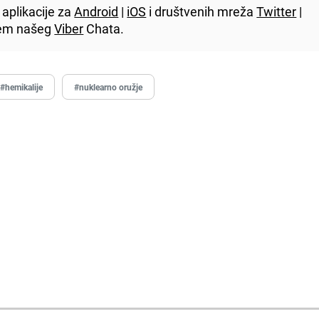
aplikacije za
Android
|
iOS
i društvenih mreža
Twitter
|
utem našeg
Viber
Chata.
#hemikalije
#nuklearno oružje