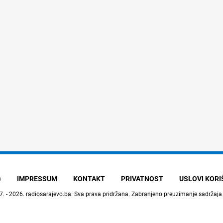
G
IMPRESSUM
KONTAKT
PRIVATNOST
USLOVI KOR
7. - 2026.
radiosarajevo.ba
. Sva prava pridržana. Zabranjeno preuzimanje sadržaja