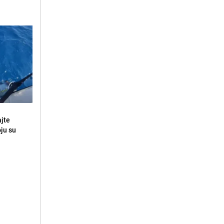
ajte
oju su