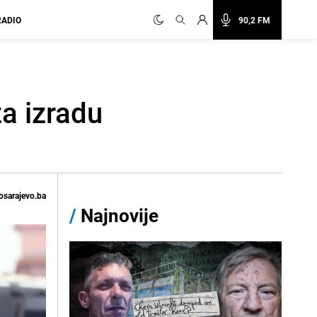
RADIO
90,2 FM
za izradu
osarajevo.ba
/
Najnovije