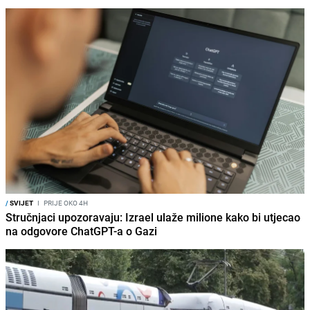
/
SVIJET
I
PRIJE OKO 4H
Stručnjaci upozoravaju: Izrael ulaže milione kako bi utjecao
na odgovore ChatGPT-a o Gazi