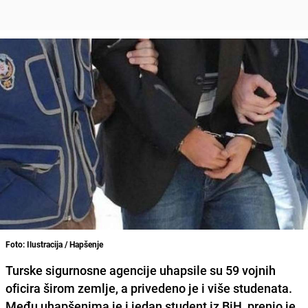
Foto: Ilustracija / Hapšenje
Turske sigurnosne agencije uhapsile su 59 vojnih
oficira širom zemlje, a privedeno je i više studenata.
Među uhapšenima je i jedan student iz BiH, prenio je