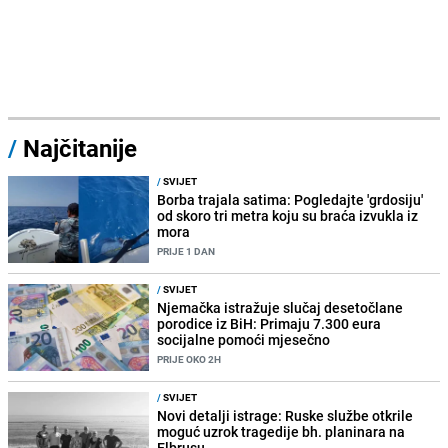
/
Najčitanije
/
SVIJET
Borba trajala satima: Pogledajte 'grdosiju'
od skoro tri metra koju su braća izvukla iz
mora
PRIJE 1 DAN
/
SVIJET
Njemačka istražuje slučaj desetočlane
porodice iz BiH: Primaju 7.300 eura
socijalne pomoći mjesečno
PRIJE OKO 2H
/
SVIJET
Novi detalji istrage: Ruske službe otkrile
moguć uzrok tragedije bh. planinara na
Elbrusu