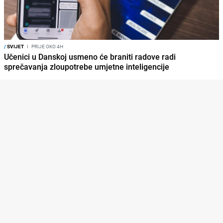
/
SVIJET
I
PRIJE OKO 4H
Učenici u Danskoj usmeno će braniti radove radi
sprečavanja zloupotrebe umjetne inteligencije