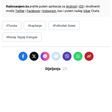
Radiosarajevo.ba
pratite putem aplikacije za
Android
|
iOS
i društvenih
mreža
Twitter
|
Facebook
|
Instagram
, kao i putem našeg
Viber
Chata.
#Turska
#hapšenje
#Fethullah Gulen
#Recep Tayyip Erdogan
29
Dijeljenja