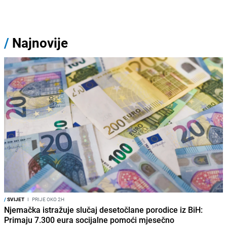
/
Najnovije
/
SVIJET
I
PRIJE OKO 2H
Njemačka istražuje slučaj desetočlane porodice iz BiH:
Primaju 7.300 eura socijalne pomoći mjesečno