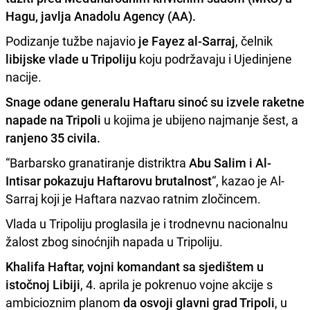
Hagu
, javlja
Anadolu Agency (AA).
Podizanje tužbe najavio
je Fayez al-Sarraj
, čelnik
libijske vlade u Tripoliju
koju podržavaju i Ujedinjene
nacije.
Snage odane generalu Haftaru sinoć su izvele raketne
napade na Tripoli
u kojima je ubijeno najmanje šest, a
ranjeno 35 civila.
“Barbarsko granatiranje distriktra
Abu Salim i Al-
Intisar pokazuju Haftarovu brutalnost
“, kazao je Al-
Sarraj koji je Haftara nazvao ratnim zločincem.
Vlada u Tripoliju proglasila je i trodnevnu nacionalnu
žalost zbog sinoćnjih napada u Tripoliju.
Khalifa Haftar, vojni komandant sa sjedištem u
istočnoj Libiji
, 4. aprila je pokrenuo vojne akcije s
ambicioznim planom
da osvoji glavni grad Tripoli
, u