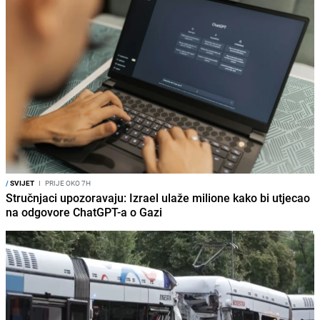
/
SVIJET
I
PRIJE OKO 7H
Stručnjaci upozoravaju: Izrael ulaže milione kako bi utjecao
na odgovore ChatGPT-a o Gazi