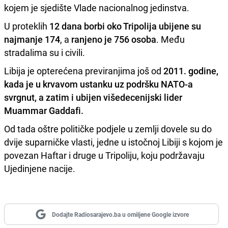
kojem je sjedište Vlade nacionalnog jedinstva.
U proteklih
12 dana borbi oko Tripolija ubijene su
najmanje 174
, a
ranjeno je 756 osoba
. Među
stradalima su i civili.
Libija je opterećena previranjima još od
2011. godine,
kada je u krvavom ustanku uz podršku NATO-a
svrgnut, a zatim i ubijen višedecenijski lider
Muammar Gaddafi.
Od tada oštre političke podjele u zemlji dovele su do
dvije suparničke vlasti, jedne u istočnoj Libiji s kojom je
povezan Haftar i druge u Tripoliju, koju podržavaju
Ujedinjene nacije.
Dodajte Radiosarajevo.ba u omiljene Google izvore