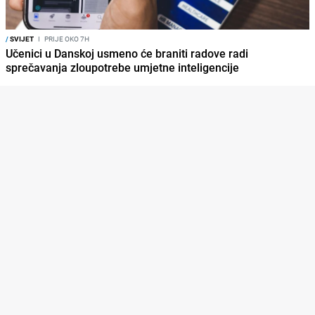
/
SVIJET
I
PRIJE OKO 7H
Učenici u Danskoj usmeno će braniti radove radi
sprečavanja zloupotrebe umjetne inteligencije