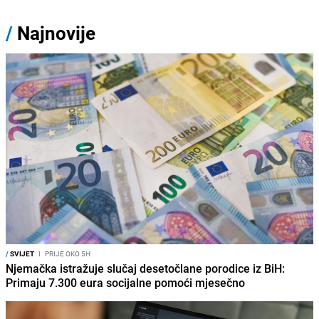
/
Najnovije
/
SVIJET
I
PRIJE OKO 5H
Njemačka istražuje slučaj desetočlane porodice iz BiH:
Primaju 7.300 eura socijalne pomoći mjesečno