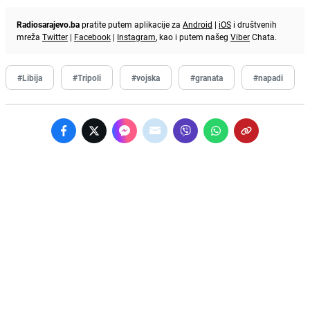
Radiosarajevo.ba
pratite putem aplikacije za
Android
|
iOS
i društvenih
mreža
Twitter
|
Facebook
|
Instagram
, kao i putem našeg
Viber
Chata.
#Libija
#Tripoli
#vojska
#granata
#napadi