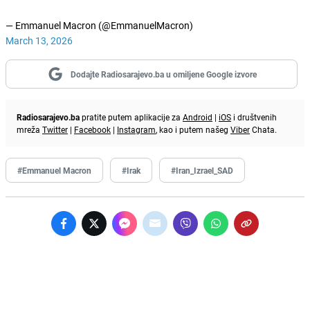
— Emmanuel Macron (@EmmanuelMacron)
March 13, 2026
Dodajte Radiosarajevo.ba u omiljene Google izvore
Radiosarajevo.ba
pratite putem aplikacije za
Android
|
iOS
i društvenih
mreža
Twitter
|
Facebook
|
Instagram
, kao i putem našeg
Viber
Chata.
#Emmanuel Macron
#Irak
#Iran_Izrael_SAD