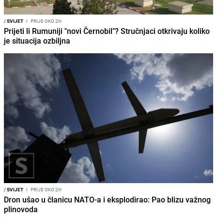
/
SVIJET
I
PRIJE OKO 2H
Prijeti li Rumuniji "novi Černobil"? Stručnjaci otkrivaju koliko
je situacija ozbiljna
/
SVIJET
I
PRIJE OKO 2H
Dron ušao u članicu NATO-a i eksplodirao: Pao blizu važnog
plinovoda