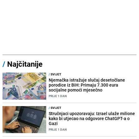
/
Najčitanije
/
SVIJET
Njemačka istražuje slučaj desetočlane
porodice iz BiH: Primaju 7.300 eura
socijalne pomoći mjesečno
PRIJE 1 DAN
/
SVIJET
Stručnjaci upozoravaju: Izrael ulaže milione
kako bi utjecao na odgovore ChatGPT-a o
Gazi
PRIJE 1 DAN