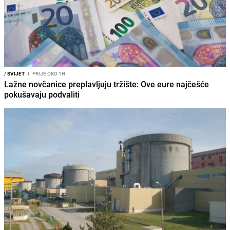
/
SVIJET
I
PRIJE OKO 1H
Lažne novčanice preplavljuju tržište: Ove eure najčešće
pokušavaju podvaliti