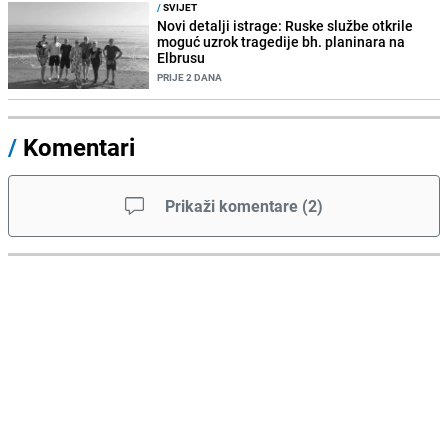
/
SVIJET
Novi detalji istrage: Ruske službe otkrile
moguć uzrok tragedije bh. planinara na
Elbrusu
PRIJE 2 DANA
/
Komentari
Prikaži komentare
(
2
)