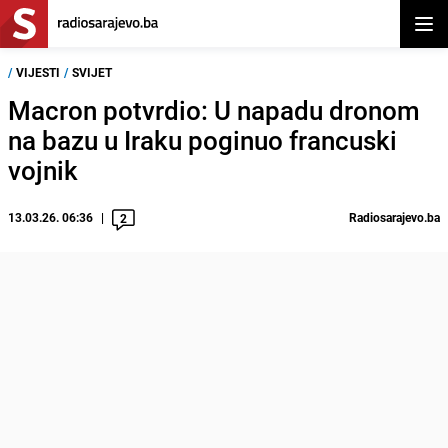
Otvor
/
VIJESTI
/
SVIJET
Macron potvrdio: U napadu dronom
na bazu u Iraku poginuo francuski
vojnik
13.03.26. 06:36
Radiosarajevo.ba
2