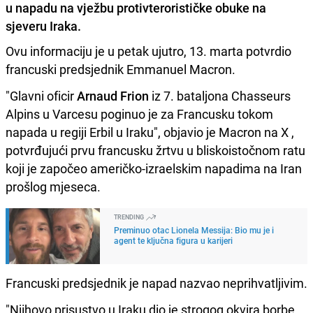
u napadu na vježbu protivterorističke obuke na
sjeveru Iraka.
Ovu informaciju je u petak ujutro, 13. marta potvrdio
francuski predsjednik Emmanuel Macron.
"Glavni oficir
Arnaud Frion
iz 7. bataljona Chasseurs
Alpins u Varcesu poginuo je za Francusku tokom
napada u regiji Erbil u Iraku", objavio je Macron na X ,
potvrđujući prvu francusku žrtvu u bliskoistočnom ratu
koji je započeo američko-izraelskim napadima na Iran
prošlog mjeseca.
TRENDING
Preminuo otac Lionela Messija: Bio mu je i
agent te ključna figura u karijeri
Francuski predsjednik je napad nazvao neprihvatljivim.
"Njihovo prisustvo u Iraku dio je strogog okvira borbe