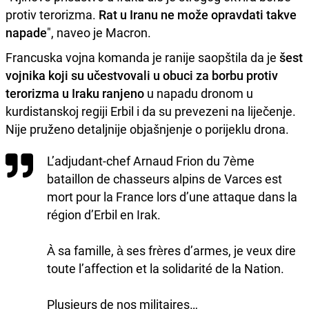
protiv terorizma.
Rat u Iranu ne može opravdati takve
napade
", naveo je Macron.
Francuska vojna komanda je ranije saopštila da je
šest
vojnika koji su učestvovali u obuci za borbu protiv
terorizma u Iraku ranjeno
u napadu dronom u
kurdistanskoj regiji Erbil i da su prevezeni na liječenje.
Nije pruženo detaljnije objašnjenje o porijeklu drona.
L’adjudant-chef Arnaud Frion du 7ème
bataillon de chasseurs alpins de Varces est
mort pour la France lors d’une attaque dans la
région d’Erbil en Irak.
À sa famille, à ses frères d’armes, je veux dire
toute l’affection et la solidarité de la Nation.
Plusieurs de nos militaires…